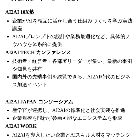
AI2AI 10X塾
企業がAIを相互に活かし合う仕組みづくりを学ぶ実践
講座
AI2AIプロンプトの設計や業務最適化など、具体的ノ
ウハウを体系的に提供
AI2AI TECH カンファレンス
技術者・経営者・各部署リーダーが集い、最新の事例
や知見を共有
国内外の先端事例を総覧できる、AI2AI時代のビジネ
ス加速イベント
AI2AI JAPAN コンソーシアム
産学官が連携し、AI2AIの標準化と社会実装を推進
企業規模を問わず参画可能なエコシステムを形成
AI2AI WORK
AI2AIを導入したい企業とAIスキル人材をマッチング