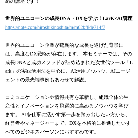
めの講座です！
世界的ユニコーンの成長DNA・DXを学ぶ！LarK×AI講座
https://note.com/hiroshikinoshita/m/m62bf8de714f7
世界的ユニコーン企業が驚異的な成長を遂げた背景に
は、高度なDX戦略が存在します。 本セミナーでは、その
成長DNAと成功メソッドが詰め込まれた次世代ツール「L
ark」の実践活用法を中心に、AI活用ノウハウ、AIエージ
ェントの最先端事例もあわせて解説。
コミュニケーションや情報共有を革新し、組織全体の生
産性とイノベーションを飛躍的に高めるノウハウを学び
ます。 AIを仕事に活かす第一歩を踏み出したい方から、
経営者やマネージャーまで、DXを本格的に推進したいす
べてのビジネスパーソンにおすすめです。