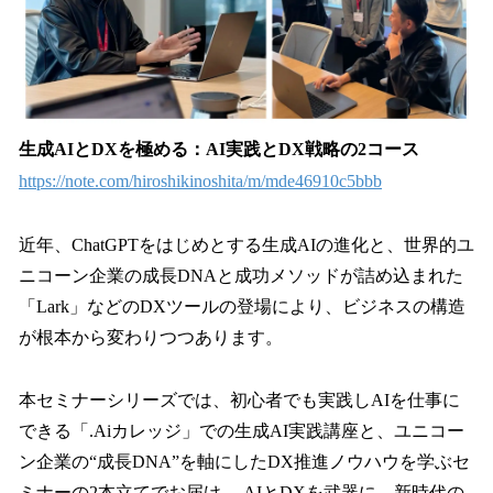
生成AIとDXを極める：AI実践とDX戦略の2コース
https://note.com/hiroshikinoshita/m/mde46910c5bbb
近年、ChatGPTをはじめとする生成AIの進化と、世界的ユ
ニコーン企業の成長DNAと成功メソッドが詰め込まれた
「Lark」などのDXツールの登場により、ビジネスの構造
が根本から変わりつつあります。
本セミナーシリーズでは、初心者でも実践しAIを仕事に
できる「.Aiカレッジ」での生成AI実践講座と、ユニコー
ン企業の“成長DNA”を軸にしたDX推進ノウハウを学ぶセ
ミナーの2本立てでお届け。 AIとDXを武器に、新時代の