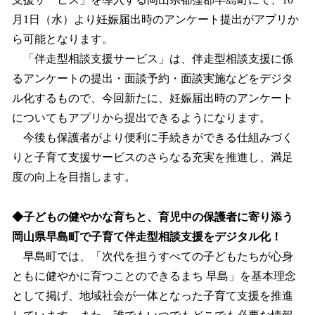
読
み
月1日（水）より妊娠届出時のアンケート提出がアプリか
込
ら可能となります。
み
「伴走型相談支援サービス」は、伴走型相談支援に係
中
で
るアンケートの提出・面談予約・面談実施などをデジタ
す
ル化するもので、今回新たに、妊娠届出時のアンケート
についてもアプリから提出できるようになります。
今後も保護者がより便利に手続きができる仕組みづく
りと子育て支援サービスのさらなる充実を推進し、満足
度の向上を目指します。
◆子どもの健やかな育ちと、育児中の保護者に寄り添う
岡山県早島町で子育て伴走型相談支援をデジタル化！
早島町では、「次代を担うすべての子どもたちが心身
ともに健やかに育つことのできるまち 早島」を基本理念
として掲げ、地域社会が一体となった子育て支援を推進