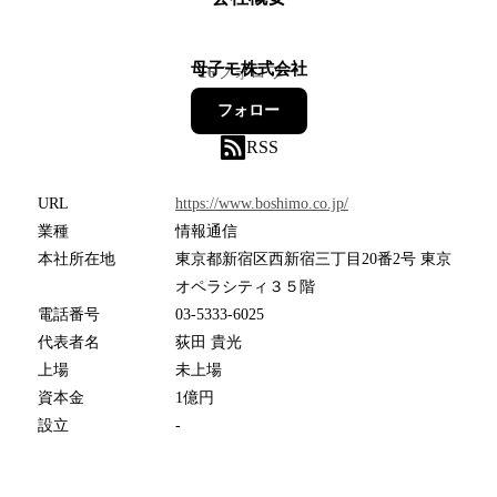
母子モ株式会社
16
フォロワー
フォロー
RSS
URL
https://www.boshimo.co.jp/
業種
情報通信
本社所在地
東京都新宿区西新宿三丁目20番2号 東京
オペラシティ３５階
電話番号
03-5333-6025
代表者名
荻田 貴光
上場
未上場
資本金
1億円
設立
-