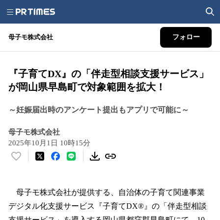
母子モ株式会社
フォロー
『子育てDX』の「伴走型相談支援サービス」
が岡山県早島町で対象範囲を拡大！
～妊娠届出時のアンケート提出もアプリで可能に～
母子モ株式会社
2025年10月1日 10時15分
い
い
ね
！
母子モ株式会社が提供する、自治体の子育て関連事業
数
デジタル化支援サービス『子育てDX®』の「伴走型相談
を
支援サービス」を導入する岡山県都窪郡早島町にて、10