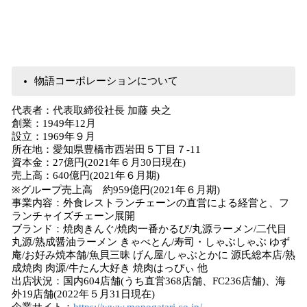
物語コーポレーションについて
代表者：代表取締役社長 加藤 央之
創業：1949年12月
設立：1969年９月
所在地：愛知県豊橋市西岩田５丁目７-11
資本金：27億円(2021年６月30日現在)
売上高：640億円(2021年６月期)
※グループ売上高 約959億円(2021年６月期)
事業内容：外食レストランチェーンの直営による経営と、フ
ランチャイズチェーン展開
ブランド：焼肉きんぐ/焼肉一番かるび/丸源ラーメン/二代目
丸源/熟成醤油ラーメン きゃべとん/寿司・しゃぶしゃぶ ゆず
庵/お好み焼本舗/魚貝三昧 げん屋/しゃぶとかに 源氏総本店/熟
成焼肉 肉源/牛たん大好き 焼肉はっぴぃ 他
出店状況：国内604店舗(うち直営368店舗、FC236店舗)、海
外19店舗(2022年５月31日現在)