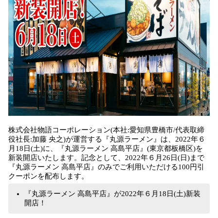
込
み
中
で
す
株式会社物語コーポレーション(本社:愛知県豊橋市/代表取締
役社長:加藤 央之)が運営する『丸源ラーメン』は、2022年６
月18日(土)に、『丸源ラーメン 高島平店』(東京都板橋区)を
新装開店いたします。記念として、2022年６⽉26⽇(日)まで
『丸源ラーメン 高島平店』のみでご利⽤いただける100円引
クーポンを配布します。
『丸源ラーメン 高島平店』が2022年６月18日(土)新装
開店！