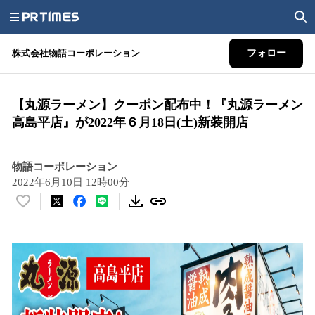
株式会社物語コーポレーション
フォロー
【丸源ラーメン】クーポン配布中！『丸源ラーメン
高島平店』が2022年６月18日(土)新装開店
物語コーポレーション
2022年6月10日 12時00分
い
い
ね
！
数
を
読
み