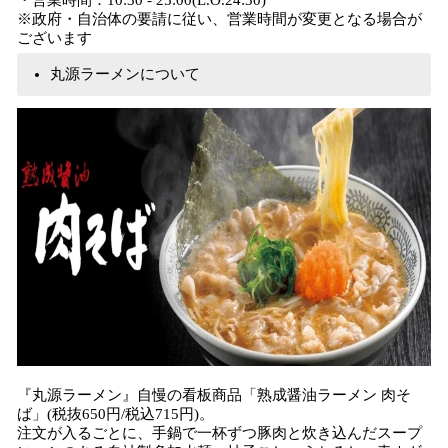
・営業時間：10:30 - 25:00(L.O.24:30)
※政府・自治体の要請に従い、営業時間が変更となる場合が
ございます
丸源ラーメンについて
『丸源ラーメン』自慢の看板商品「熟成醤油ラーメン 肉そ
ば」(税抜650円/税込715円)。
注文が入るごとに、手鍋で一杯ずつ豚肉と炊き込んだスープ