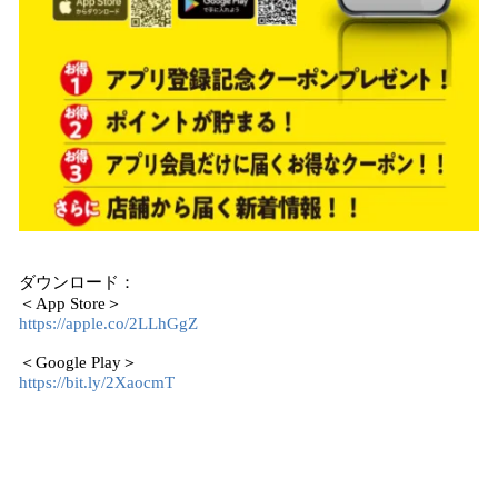
ダウンロード：
＜App Store＞
https://apple.co/2LLhGgZ
＜Google Play＞
https://bit.ly/2XaocmT