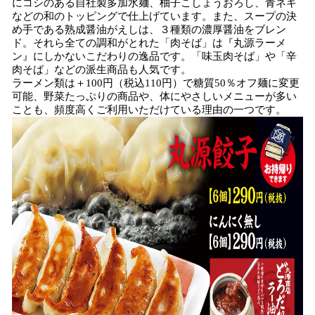
にコシのある自社製多加水麺、柚子こしょうおろし、青ネギ
などの和のトッピングで仕上げています。​また、スープの決
め手である熟成醤油がえしは、３種類の濃厚醤油をブレン
ド。それら全ての調和がとれた「肉そば」は『丸源ラーメ
ン』にしかないこだわりの逸品です。「味玉肉そば」や「辛
肉そば」などの派生商品も人気です。
ラーメン類は＋100円（税込110円）で糖質50％オフ麺に変更
可能、野菜たっぷりの商品や、体にやさしいメニューが多い
ことも、頻度高くご利用いただけている理由の一つです。