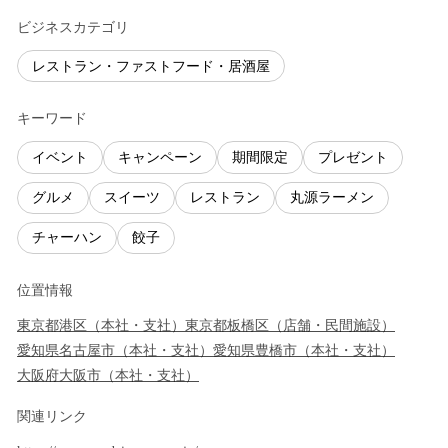
ビジネスカテゴリ
レストラン・ファストフード・居酒屋
キーワード
イベント
キャンペーン
期間限定
プレゼント
グルメ
スイーツ
レストラン
丸源ラーメン
チャーハン
餃子
位置情報
東京都
港区
（
本社・支社
）
東京都
板橋区
（
店舗・民間施設
）
愛知県
名古屋市
（
本社・支社
）
愛知県
豊橋市
（
本社・支社
）
大阪府
大阪市
（
本社・支社
）
関連リンク