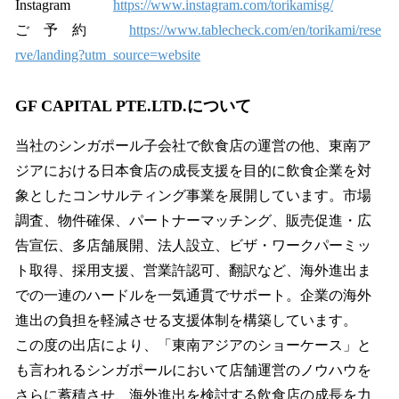
Instagram
https://www.instagram.com/torikamisg/
ご 予 約
https://www.tablecheck.com/en/torikami/rese
rve/landing?utm_source=website
GF CAPITAL PTE.LTD.について
当社のシンガポール子会社で飲食店の運営の他、東南ア
ジアにおける日本食店の成長支援を目的に飲食企業を対
象としたコンサルティング事業を展開しています。市場
調査、物件確保、パートナーマッチング、販売促進・広
告宣伝、多店舗展開、法人設立、ビザ・ワークパーミッ
ト取得、採用支援、営業許認可、翻訳など、海外進出ま
での一連のハードルを一気通貫でサポート。企業の海外
進出の負担を軽減させる支援体制を構築しています。
この度の出店により、「東南アジアのショーケース」と
も言われるシンガポールにおいて店舗運営のノウハウを
さらに蓄積させ、海外進出を検討する飲食店の成長を力