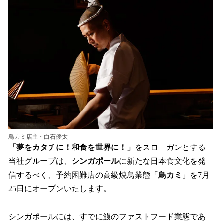
数
を
読
み
込
み
中
で
す
鳥カミ店主・白石優太
「夢をカタチに！和食を世界に！」
をスローガンとする
当社グループは、
シンガポール
に新たな日本食文化を発
信するべく、予約困難店の高級焼鳥業態「
鳥カミ
」を7月
25日にオープンいたします。
シンガポールには、すでに鰻のファストフード業態であ