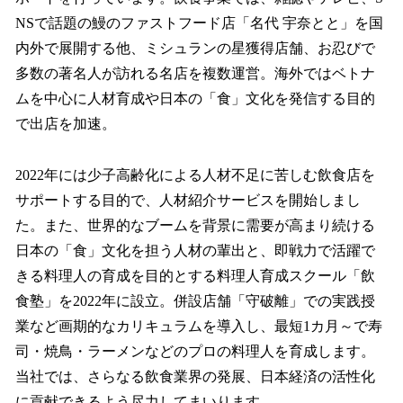
NSで話題の鰻のファストフード店「名代 宇奈とと」を国
内外で展開する他、ミシュランの星獲得店舗、お忍びで
多数の著名人が訪れる名店を複数運営。海外ではベトナ
ムを中心に人材育成や日本の「食」文化を発信する目的
で出店を加速。
2022年には少子高齢化による人材不足に苦しむ飲食店を
サポートする目的で、人材紹介サービスを開始しまし
た。また、世界的なブームを背景に需要が高まり続ける
日本の「食」文化を担う人材の輩出と、即戦力で活躍で
きる料理人の育成を目的とする料理人育成スクール「飲
食塾」を2022年に設立。併設店舗「守破離」での実践授
業など画期的なカリキュラムを導入し、最短1カ月～で寿
司・焼鳥・ラーメンなどのプロの料理人を育成します。
当社では、さらなる飲食業界の発展、日本経済の活性化
に貢献できるよう尽力してまいります。