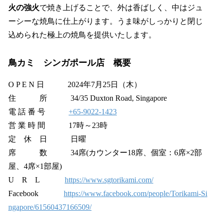
火の強火
で焼き上げることで、外は香ばしく、中はジュ
ーシーな焼鳥に仕上がります。うま味がしっかりと閉じ
込められた極上の焼鳥を提供いたします。
鳥カミ シンガポール店 概要
O P E N 日 2024年7月25日（木）
住 所 34/35 Duxton Road, Singapore
電 話 番 号
+65-9022-1423
営 業 時 間 17時～23時
定 休 日 日曜
席 数 34席(カウンター18席、個室：6席×2部
屋、4席×1部屋)
U R L
https://www.sgtorikami.com/
Facebook
https://www.facebook.com/people/Torikami-Si
ngapore/61560437166509/