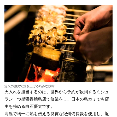
近火の強火で焼き上げる巧みな技術
火入れを担当するのは、世界から予約が殺到するミシュ
ラン一つ星獲得焼鳥店で修業をし、日本の鳥カミでも店
主を務める白石優太です。
高温で均一に熱を伝える良質な紀州備長炭を使用し、
近