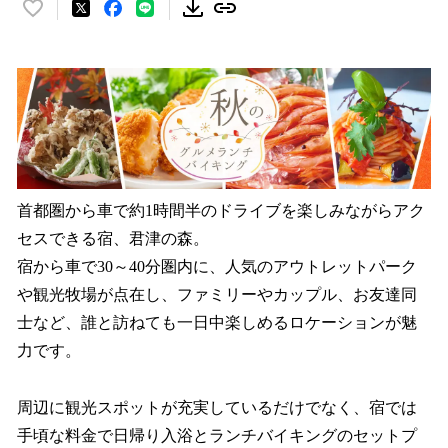
い
い
ね
！
数
を
読
み
込
み
首都圏から車で約1時間半のドライブを楽しみながらアク
中
セスできる宿、君津の森。
で
宿から車で30～40分圏内に、人気のアウトレットパーク
す
や観光牧場が点在し、ファミリーやカップル、お友達同
士など、誰と訪ねても一日中楽しめるロケーションが魅
力です。
周辺に観光スポットが充実しているだけでなく、宿では
手頃な料金で日帰り入浴とランチバイキングのセットプ