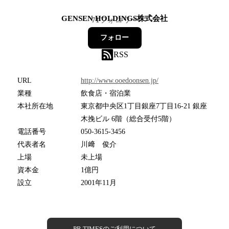
GENSEN HOLDINGS株式会社
71
フォロワー
フォロー
RSS
URL
http://www.ooedoonsen.jp/
業種
飲食店・宿泊業
本社所在地
東京都中央区1丁目銀座7丁目16-21 銀座
木挽ビル 6階（総合受付5階）
電話番号
050-3615-3456
代表者名
川﨑 俊介
上場
未上場
資本金
1億円
設立
2001年11月
PR TIMESのご利用について