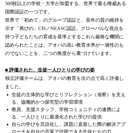
500校以上の学校・大学が加盟する、世界で最も権威ある
国際認証の一つです。
世界で「初めて」のグループ認証と、長年の質の維持を
示す「再びの」CIS／NEASC認証。グローバルな視点を
持つ子どもたちの育成を基準とするこれら厳格な機関に
認められたことは、アオバの高い教育水準が一過性のも
のでないことを、二つの角度から裏づけています。
■ 評価された、生徒一人ひとりの学びの姿
独立評価チームは、アオバの教育を次の点で高く評価し
ました。
生徒の主体的な学びとリフレクション（省察）を支え
る、協働的かつ探究型の学習環境
教員、支援スタッフ、学校コミュニティの連携によ
る、一人ひとりに最適化された学びの提供
自らの学びを言語化し、課題に直面した際の解決アプ
ローチを自分の言葉で説明できる生徒たちの力