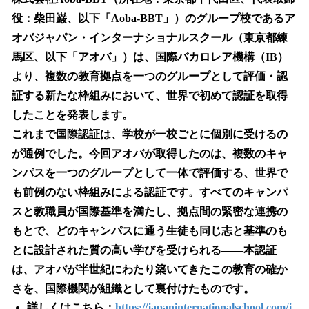
数
役：柴田巌、以下「Aoba-BBT」）のグループ校であるア
を
オバジャパン・インターナショナルスクール（東京都練
読
み
馬区、以下「アオバ」）は、国際バカロレア機構（IB）
込
より、複数の教育拠点を一つのグループとして評価・認
み
証する新たな枠組みにおいて、世界で初めて認証を取得
中
で
したことを発表します。
す
これまで国際認証は、学校が一校ごとに個別に受けるの
が通例でした。今回アオバが取得したのは、複数のキャ
ンパスを一つのグループとして一体で評価する、世界で
も前例のない枠組みによる認証です。すべてのキャンパ
スと教職員が国際基準を満たし、拠点間の緊密な連携の
もとで、どのキャンパスに通う生徒も同じ志と基準のも
とに設計された質の高い学びを受けられる——本認証
は、アオバが半世紀にわたり築いてきたこの教育の確か
さを、国際機関が組織として裏付けたものです。
詳しくはこちら：
https://japaninternationalschool.com/j