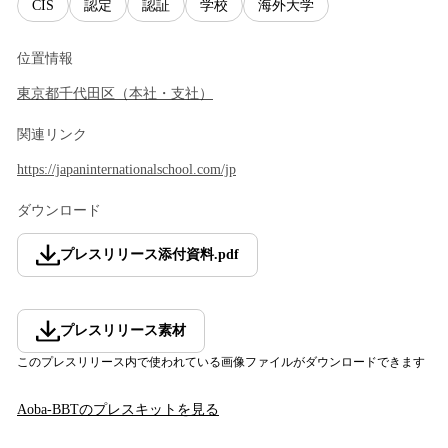
CIS
認定
認証
学校
海外大学
位置情報
東京都
千代田区
（
本社・支社
）
関連リンク
https://japaninternationalschool.com/jp
ダウンロード
プレスリリース添付資料
.
pdf
プレスリリース素材
このプレスリリース内で使われている画像ファイルがダウンロードできます
Aoba-BBT
のプレスキットを見る