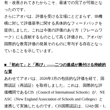
有・改善されてきたからこそ、最速での完了が可能とな
ったのです。
さらにアオバは、評価を受ける立場にとどまらず、IB機
構に対して評価基準に関する具体的なフィードバックを
提供しました。これは今後の評価のあり方（フレームワ
ーク）にも貢献するものとして高く評価され、アオバが
国際的な教育評価の発展そのものに寄与する存在となっ
ていることを示しています。
■ 「初めて」と「再び」——二つの達成が裏付ける持続的
な質
あわせてアオバは、2026年3月の包括的な評価を経て、国
際認証（再認証）を取得しました。これは、国際的な評
価機関であるCIS（Council of International Schools）が、NE
ASC（New England Association of Schools and Colleges）と
連携して実施したものです。CIS国際認証は、124か国・1,