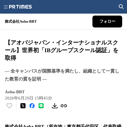
株式会社Aoba-BBT
フォロー
【アオバジャパン・インターナショナルスク
ール】世界初「IBグループスクール認証」を
取得
― 全キャンパスが国際基準を満たし、組織として一貫し
た教育の質を証明 ―
Aoba-BBT
2026年6月29日 15時45分
い
い
ね
！
株式会社Aoba-BBT（所在地：東京都千代田区、代表取締