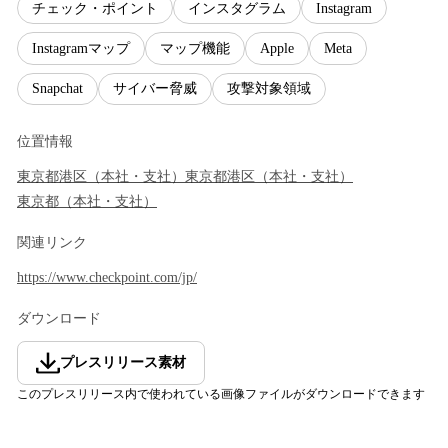
チェック・ポイント
インスタグラム
Instagram
Instagramマップ
マップ機能
Apple
Meta
Snapchat
サイバー脅威
攻撃対象領域
位置情報
東京都
港区
（
本社・支社
）
東京都
港区
（
本社・支社
）
東京都
（
本社・支社
）
関連リンク
https://www.checkpoint.com/jp/
ダウンロード
プレスリリース素材
このプレスリリース内で使われている画像ファイルがダウンロードできます