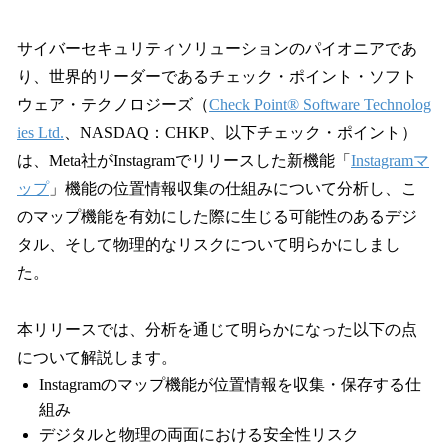
い
ね
！
サイバーセキュリティソリューションのパイオニアであ
数
り、世界的リーダーであるチェック・ポイント・ソフト
を
ウェア・テクノロジーズ（
Check Point® Software Technolog
読
み
ies Ltd.
、NASDAQ：CHKP、以下チェック・ポイント）
込
は、Meta社がInstagramでリリースした新機能「
Instagramマ
み
ップ
」機能の位置情報収集の仕組みについて分析し、こ
中
で
のマップ機能を有効にした際に生じる可能性のあるデジ
す
タル、そして物理的なリスクについて明らかにしまし
た。
本リリースでは、分析を通じて明らかになった以下の点
について解説します。
Instagramのマップ機能が位置情報を収集・保存する仕
組み
デジタルと物理の両面における安全性リスク