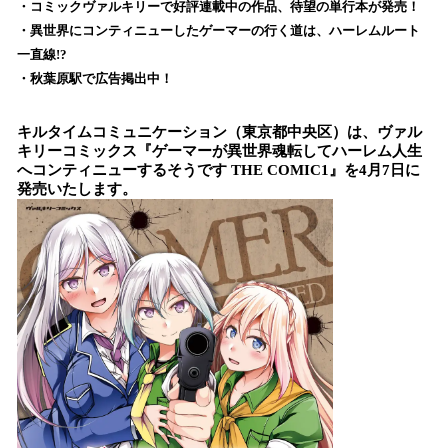
！
・コミックヴァルキリーで好評連載中の作品、待望の単行本が発売！
数
・異世界にコンティニューしたゲーマーの行く道は、ハーレムルート
を
一直線!?
読
・秋葉原駅で広告掲出中！
み
込
キルタイムコミュニケーション（東京都中央区）は、ヴァル
み
キリーコミックス『ゲーマーが異世界魂転してハーレム人生
中
へコンティニューするそうです THE COMIC1』を4月7日に
で
発売いたします。
す