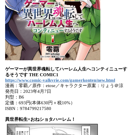
ゲーマーが異世界魂転してハーレム人生へコンティニューす
るそうです THE COMIC1
https://www.comic-valkyrie.com/gamerkonten/new.html
漫画：零覇／原作：etose／キャラクター原案：りょう＠涼
発売日：2023年4月7日
判型：B6
定価：693円(本体630円＋税10%）
ISBN：9784799217580
異世界転生×おねショタハーレム！