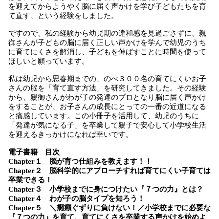
を迎えてからようやく脳に届く声かけを学び子どもたちを育
て直す、という経験をしました。
ですので、私の経験から幼児期の違和感を見過ごさずに、親
御さんが子どもの脳に届く正しい声かけを学んで幼児のうち
に育てにくさを解消し、子どもを伸ばすことに時間を使って
ほしいと願っています。
私は幼児から思春期までの、のべ３００名の育てにくいお子
さんの脳を「育て直す方法」を研究してきました。その経験
から、親御さんがわが子の発達のプロとなり脳に届く声かけ
をすることが、お子さんの成長にとっての一番の近道になる
と痛感しています。この小冊子を活用して、幼児のうちに
「発達が気になる子」を卒業して親子で安心して小学校生活
を迎えるきっかけになれば幸いです。
電子書籍 目次
Chapter１ 脳が育つ仕組みを教えます！！
Chapter２ 脳科学的にアプローチすれば育てにくい子育ては
卒業できる！
Chapter３ 小学校までに身につけたい『７つの力』とは？
Chapter４ わが子の脳タイプを知ろう！
Chapter５ ＼癇癪ぐずりに負けない！／小学校までに必要な
『７つの力』を育て、育てにくさを卒業する声かけを始めよ