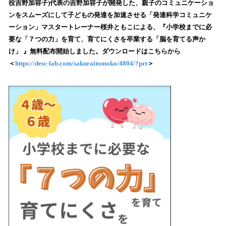
数
役吉野加容子)代表の吉野加容子が開発した、親子のコミュニケーショ
を
ンをスムーズにして子どもの発達を加速させる「発達科学コミュニケ
読
ーション」マスタートレーナー桜井ともこによる、『小学校までに必
み
要な「７つの力」を育て、育てにくさを卒業する「脳を育てる声か
込
け」 』無料配布開始しました。ダウンロードはこちらから
み
＜
https://desc-lab.com/sakuraitomoko/4804/?prt
＞
中
で
す