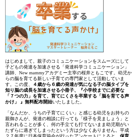
はじめまして。親子のコミュニケーションをスムーズにして
子どもの発達を加速させる「発達科学コミュニケーション」
講師、New mammyアカデミー主宰の桜井ともこです。幼児か
らの脳を育てる新しい子育ての専門家として活動していま
す。この度、
４歳から６歳の発達が気になる子の脳タイプを
知り脳の成長を加速させる小冊子、『小学校までに必要な
「７つの力」を育て、育てにくさを卒業する「脳を育てる声
かけ」 』無料配布開始
いたしました。
「なんだか、うちの子育てにくい」と感じる幼児をお持ちの
親御さんが、発達の相談に行っても「様子を見ましょう」と
言われることが多く、何の手立ても打てないまま幼児期がい
たずらに過ぎてしまったという方は少なくありません。平成
２７年度に日本保育協会が行ったアンケートによると、
保育