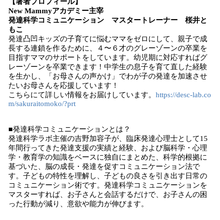
【著者プロフィール】
New Mammyアカデミー主宰
発達科学コミュニケーション マスタートレーナー 桜井と
もこ
発達凸凹キッズの子育てに悩むママをゼロにして、親子で成
長する連鎖を作るために、４〜６才のグレーゾーンの卒業を
目指すママのサポートをしています。幼児期に対応すればグ
レーゾーンを卒業できます！中学生の息子を育て直した経験
を生かし、「お母さんの声かけ」でわが子の発達を加速させ
たいお母さんを応援しています！
こちらにて詳しい情報をお届けしています。
https://desc-lab.co
m/sakuraitomoko/?prt
■発達科学コミュニケーションとは？
発達科学ラボ主催の吉野加容⼦が、臨床発達⼼理⼠として15
年間⾏ってきた発達⽀援の実績と経験、および脳科学・⼼理
学・教育学の知識をベースに独⾃にまとめた、科学的根拠に
基づいた、脳の成⻑・発達を促すコミュニケーション法で
す。⼦どもの特性を理解し、⼦どもの良さを引き出す⽇常の
コミュニケーション術です。発達科学コミュニケーションを
マスターすれば、お⼦さんと会話するだけで、お⼦さんの困
った⾏動が減り、意欲や能⼒が伸びます。