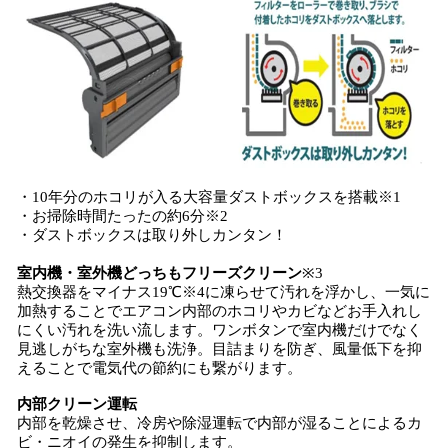
・10年分のホコリが入る大容量ダストボックスを搭載※1
・お掃除時間たったの約6分※2
・ダストボックスは取り外しカンタン！
室内機・室外機どっちもフリーズクリーン
※3
熱交換器をマイナス19℃※4に凍らせて汚れを浮かし、一気に
加熱することでエアコン内部のホコリやカビなどお手入れし
にくい汚れを洗い流します。ワンボタンで室内機だけでなく
見逃しがちな室外機も洗浄。目詰まりを防ぎ、風量低下を抑
えることで電気代の節約にも繋がります。
内部クリーン運転
内部を乾燥させ、冷房や除湿運転で内部が湿ることによるカ
ビ・ニオイの発生を抑制します。