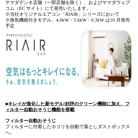
ヤマダデンキ店舗（一部店舗を除く）、およびヤマダウェブ
み
コム（EC サイト）にて発売いたします。
込
※当社オリジナルエアコン「RIAIR」シリーズにおいて
み
※換気機能付きモデル、4.0kW・5.6kW・6.3kW は10 月発売
中
予定
で
す
■
キレイが進化した新モデル!好評のクリーン機能に加え、フ
ィルター自動おそうじ機能を搭載
フィルター自動おそうじ
フィルターに付着したホコリを自動で落としダストボックス
へ。