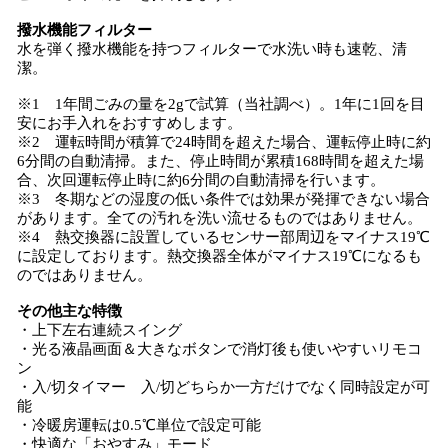
撥水機能フィルター
水を弾く撥水機能を持つフィルターで水洗い時も速乾、清
潔。
※1 1年間ごみの量を2gで試算（当社調べ）。1年に1回を目
安にお手入れをおすすめします。
※2 運転時間が積算で24時間を超えた場合、運転停止時に約
6分間の自動清掃。また、停止時間が累積168時間を超えた場
合、次回運転停止時に約6分間の自動清掃を行います。
※3 冬期などの湿度の低い条件では効果が発揮できない場合
があります。全ての汚れを洗い流せるものではありません。
※4 熱交換器に設置しているセンサー部周辺をマイナス19℃
に設定しております。熱交換器全体がマイナス19℃になるも
のではありません。
その他主な特徴
・上下左右連続スイング
・光る液晶画面＆大きなボタンで消灯後も使いやすいリモコ
ン
・入/切タイマー 入/切どちらか一方だけでなく同時設定が可
能
・冷暖房運転は0.5℃単位で設定可能
・快適な「おやすみ」モード