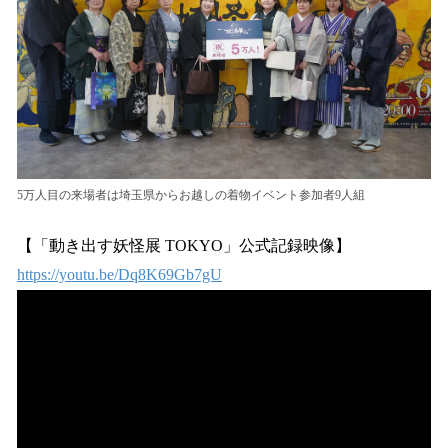
5万人目の来場者は埼玉県からお越しの着物イベント参加者9人組
【「動き出す妖怪展 TOKYO」公式記録映像】
https://youtu.be/Dq8K69Gb7gU