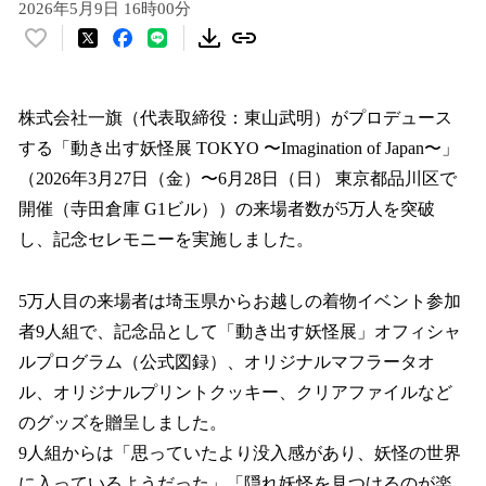
2026年5月9日 16時00分
い
い
ね
！
株式会社一旗（代表取締役：東山武明）がプロデュース
数
する「動き出す妖怪展 TOKYO 〜Imagination of Japan〜」
を
（2026年3月27日（金）〜6月28日（日） 東京都品川区で
読
み
開催（寺田倉庫 G1ビル））の来場者数が5万人を突破
込
し、記念セレモニーを実施しました。
み
中
で
5万人目の来場者は埼玉県からお越しの着物イベント参加
す
者9人組で、記念品として「動き出す妖怪展」オフィシャ
ルプログラム（公式図録）、オリジナルマフラータオ
ル、オリジナルプリントクッキー、クリアファイルなど
のグッズを贈呈しました。
9人組からは「思っていたより没入感があり、妖怪の世界
に入っているようだった」「隠れ妖怪を見つけるのが楽