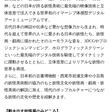
神」などの日本が誇る妖怪美術に最先端の映像技術と立
体造形で没入できる世界初のイマーシブ体感型デジタル
アートミュージアムです。
古代日本の神話や伝承など豊かな想像力から生まれ、時
代を超えて世界の人々に愛される日本の妖怪たち。妖怪
画・戯画に描かれたそのユーモラスな姿を、3DCGやプロ
ジェクションマッピング、ホログラフィックスクリーン
といった最先端のデジタル技術を駆使してダイナミック
に躍動させるとともに、立体造形によりリアルな妖怪の
世界を再現。
さらに、日本初の古書博物館・西尾市岩瀬文庫や小豆島
の妖怪美術館の協力のもと妖怪文化や妖怪画・戯画・妖
怪美術の解説に加え、現代のポップカルチャーにつなが
る妖怪の文化や歴史を紐解きます。
【動き出す妖怪展のみどころ】