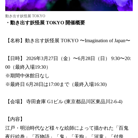
動き出す妖怪展 TOKYO
・動き出す妖怪展 TOKYO 開催概要
【名称】動き出す妖怪展 TOKYO 〜Imagination of Japan〜
【日時】 2026年3月27日（金）〜6月28日（日） 9:30〜20:
00（最終⼊場19:30）
※期間中休館日なし
※最終日 6月28日は17:00まで（最終入場16:30)
【会場】 寺田倉庫 G1ビル (東京都品川区東品川2-6-4)
【内容】
江戸・明治時代など様々な絵師によって描かれた「百鬼
夜行絵巻」「百物語」「鬼」「天狗」「河童」「付喪