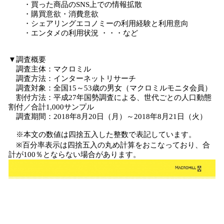
・買った商品のSNS上での情報拡散
・購買意欲・消費意欲
・シェアリングエコノミーの利用経験と利用意向
・エンタメの利用状況 ・・・など
▼調査概要
調査主体：マクロミル
調査方法：インターネットリサーチ
調査対象：全国15～53歳の男女（マクロミルモニタ会員）
割付方法：平成27年国勢調査による、世代ごとの人口動態
割付／合計1,000サンプル
調査期間：2018年8月20日（月）～2018年8月21日（火）
※本文の数値は四捨五入した整数で表記しています。
※百分率表示は四捨五入の丸め計算をおこなっており、合
計が100％とならない場合があります。