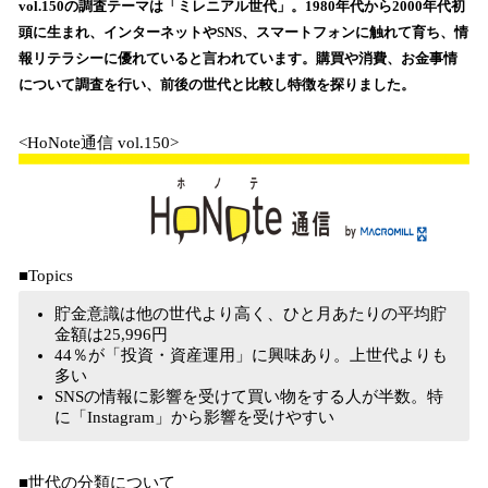
vol.150の調査テーマは「ミレニアル世代」。1980年代から2000年代初
込
頭に生まれ、インターネットやSNS、スマートフォンに触れて育ち、情
み
報リテラシーに優れていると言われています。購買や消費、お金事情
中
で
について調査を行い、前後の世代と比較し特徴を探りました。
す
<HoNote通信 vol.150>
■Topics
貯金意識は他の世代より高く、ひと月あたりの平均貯
金額は25,996円
44％が「投資・資産運用」に興味あり。上世代よりも
多い
SNSの情報に影響を受けて買い物をする人が半数。特
に「Instagram」から影響を受けやすい
■世代の分類について