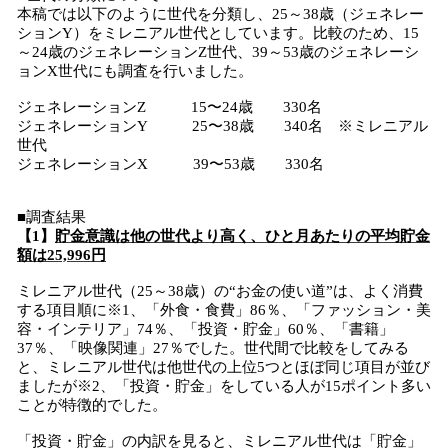
本稿では以下のように世代を分類し、25～38歳（ジェネレー
ションY）をミレニアル世代としています。比較のため、15
～24歳のジェネレーションZ世代、39～53歳のジェネレーシ
ョンX世代にも調査を行いました。
ジェネレーションZ 15〜24歳 330名
ジェネレーションY 25〜38歳 340名 ※ミレニアル
世代
ジェネレーションX 39〜53歳 330名
■調査結果
【1】
貯金意識は他の世代より高く、ひと月あたりの平均貯金
額は25,996円
ミレニアル世代（25～38歳）の“お金の使い道”は、よく消費
する項目順に※1、「外食・食費」86％、「ファッション・美
容・インテリア」74％、「投資・貯金」60％、「書籍」
37％、「映像関連」27％でした。世代間で比較をしてみる
と、ミレニアル世代は他世代の上位5つとほぼ同じ項目が並び
ましたが※2、「投資・貯金」をしている人が15ポイント多い
ことが特徴的でした。
「投資・貯金」の内訳を見ると、ミレニアル世代は「貯金」