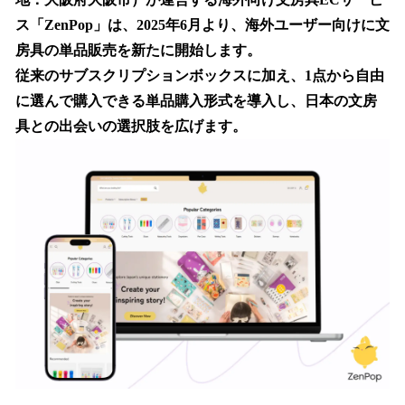
を
ス「ZenPop」は、2025年6月より、海外ユーザー向けに文
読
み
房具の単品販売を新たに開始します。
込
従来のサブスクリプションボックスに加え、1点から自由
み
に選んで購入できる単品購入形式を導入し、日本の文房
中
で
具との出会いの選択肢を広げます。
す