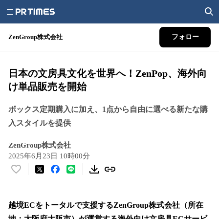
ZenGroup株式会社
フォロー
日本の文房具文化を世界へ！ZenPop、海外向
け単品販売を開始
ボックス定期購入に加え、1点から自由に選べる新たな購
入スタイルを提供
ZenGroup株式会社
2025年6月23日 10時00分
い
い
ね
！
越境ECをトータルで支援するZenGroup株式会社（所在
数
地：大阪府大阪市）が運営する海外向け文房具ECサービ