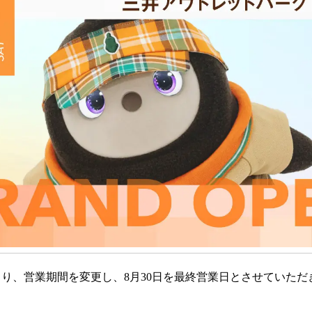
を
読
み
込
み
中
で
す
、営業期間を変更し、8月30日を最終営業日とさせていただきま