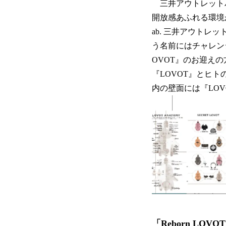
三井アウトレットパ
開放感あふれる環境
ab. 三井アウトレ
う名前にはチャレン
OVOT』のお迎え
『LOVOT』とヒト
内の壁面には『LO
「Reborn LO