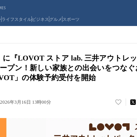
ES
ン
ライフスタイル
ビジネス
グルメ
スポーツ
）に『LOVOT ストア lab. 三井アウトレ
オープン！新しい家族との出会いをつなぐ
 LOVOT」の体験予約受付を開始
2026年3月16日 13時00分
い
い
ね
！
数