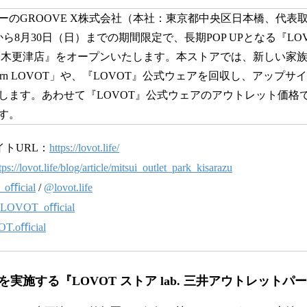
のGROOVE X株式会社（本社：東京都中央区日本橋、代表取
から8月30日（日）までの期間限定で、長期POP UPとなる『LOVOT
 木更津店』をオープンいたします。本ストアでは、新しい家
orn LOVOT」や、『LOVOT』公式ウェアを回収し、アップ
します。あわせて『LOVOT』公式ウェアのアウトレット価格
す。
イトURL：
https://lovot.life/
tps://lovot.life/blog/article/mitsui_outlet_park_kisarazu
_oﬃcial
/
@lovot.life
LOVOT_oﬃcial
T.oﬃcial
実施する『LOVOT ストア lab. 三井アウトレットパ