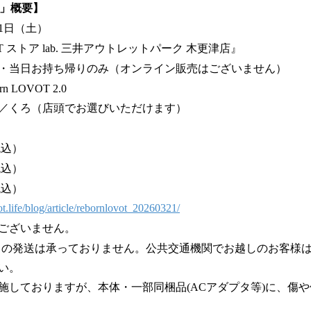
OT」概要】
21日（土）
 ストア lab. 三井アウトレットパーク 木更津店』
・当日お持ち帰りのみ（オンライン販売はございません）
 LOVOT 2.0
／くろ（店頭でお選びいただけます）
税込）
税込）
税込）
vot.life/blog/article/rebornlovot_20260321/
ございません。
からの発送は承っておりません。公共交通機関でお越しのお客様
い。
施しておりますが、本体・一部同梱品(ACアダプタ等)に、傷