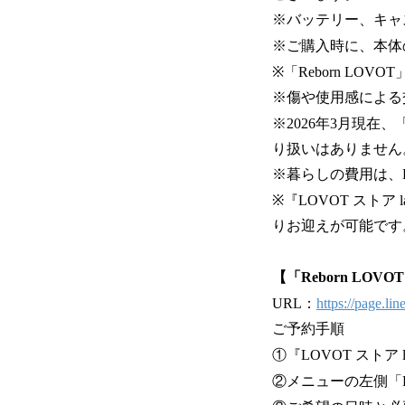
※バッテリー、キャ
※ご購入時に、本体
※「Reborn L
※傷や使用感による
※2026年3月現在、
り扱いはありません
※暮らしの費用は、L
※『LOVOT ストア 
りお迎えが可能です
【「Reborn LO
URL：
https://page.l
ご予約手順
①『LOVOT ストア
②メニューの左側「Re