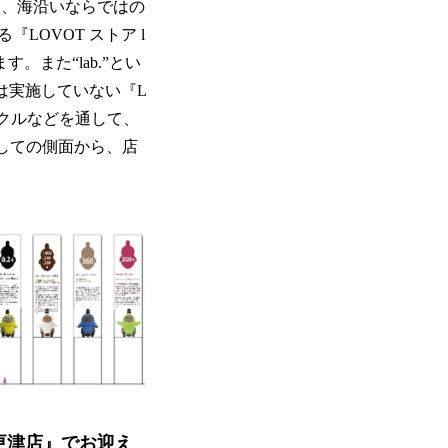
と、海沿いならではの
OVOT ストア l
。また“lab.”とい
は実施していない『L
クルなどを通して、
としての側面から、店
 木更津店』でお迎え