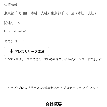
位置情報
東京都
千代田区
（
本社・支社
）
東京都
千代田区
（
本社・支社
）
関連リンク
https://atone.be/
ダウンロード
プレスリリース素材
このプレスリリース内で使われている画像ファイルがダウンロードできます
トップ
プレスリリース
株式会社ネットプロテクションズ
ネットプロテ
会社概要