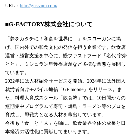
URL：
http://gfc-vnm.com/
■G-FACTORY株式会社について
「夢をカタチに！和食を世界に！」をスローガンに掲
げ、国内外での和食文化の発信を担う企業です。飲食店
運営・経営支援を中心に、鰻ファストフード「名代 宇奈
とと」、ミシュラン星獲得店舗など多様な業態を展開し
ています。
2022年には人材紹介サービスを開始。2024年には外国人
就労者向けモバイル通信「GF mobile」をリリース。ま
た、料理人育成スクール「飲食塾」では、10日間からの
短期集中プログラムで寿司・焼鳥・ラーメン等のプロを
育成し、即戦力となる人材を輩出しています。
今後も「食」と「人」を軸に、飲食業界全体の成長と日
本経済の活性化に貢献してまいります。