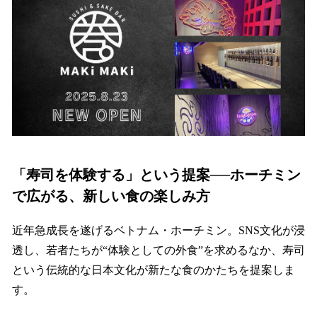
数
を
読
み
込
み
中
で
す
「寿司を体験する」という提案──ホーチミン
で広がる、新しい食の楽しみ方
近年急成長を遂げるベトナム・ホーチミン。SNS文化が浸
透し、若者たちが“体験としての外食”を求めるなか、寿司
という伝統的な日本文化が新たな食のかたちを提案しま
す。