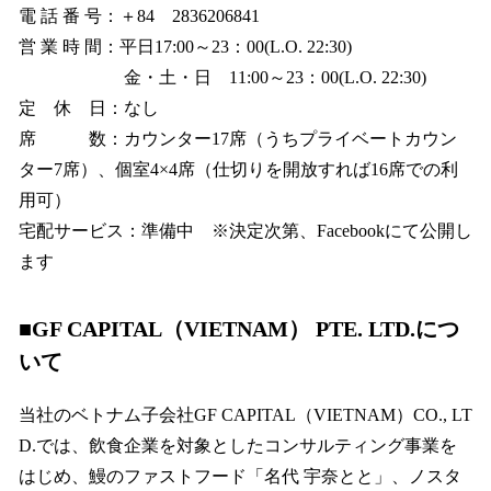
電 話 番 号：＋84 2836206841
営 業 時 間：平日17:00～23：00(L.O. 22:30)
金・土・日 11:00～23：00(L.O. 22:30)
定 休 日：なし
席 数：カウンター17席（うちプライベートカウン
ター7席）、個室4×4席（仕切りを開放すれば16席での利
用可）
宅配サービス：準備中 ※決定次第、Facebookにて公開し
ます
■GF CAPITAL（VIETNAM） PTE. LTD.につ
いて
当社のベトナム子会社GF CAPITAL（VIETNAM）CO., LT
D.では、飲食企業を対象としたコンサルティング事業を
はじめ、鰻のファストフード「名代 宇奈とと」、ノスタ