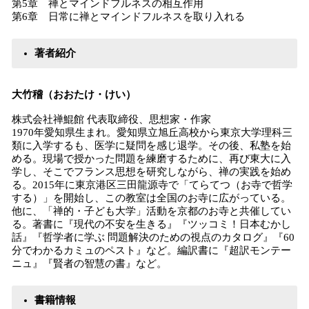
第5章 禅とマインドフルネスの相互作用
第6章 日常に禅とマインドフルネスを取り入れる
著者紹介
大竹稽（おおたけ・けい）
株式会社禅鯤館 代表取締役、思想家・作家
1970年愛知県生まれ。愛知県立旭丘高校から東京大学理科三
類に入学するも、医学に疑問を感じ退学。その後、私塾を始
める。現場で授かった問題を練磨するために、再び東大に入
学し、そこでフランス思想を研究しながら、禅の実践を始め
る。2015年に東京港区三田龍源寺で「てらてつ（お寺で哲学
する）」を開始し、この教室は全国のお寺に広がっている。
他に、「禅的・子ども大学」活動を京都のお寺と共催してい
る。著書に『現代の不安を生きる』『ツッコミ！日本むかし
話』『哲学者に学ぶ 問題解決のための視点のカタログ』『60
分でわかるカミュのペスト』など。編訳書に『超訳モンテー
ニュ』『賢者の智慧の書』など。
書籍情報