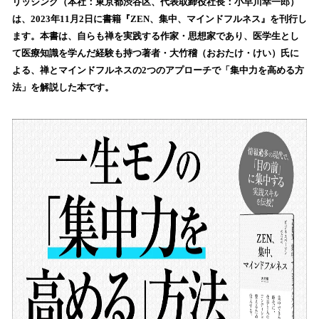
数
リッシング（本社：東京都渋谷区、代表取締役社長：小早川幸一郎）
を
は、2023年11月2日に書籍『ZEN、集中、マインドフルネス』を刊行し
読
ます。本書は、自らも禅を実践する作家・思想家であり、医学生とし
み
て医療知識を学んだ経験も持つ著者・大竹稽（おおたけ・けい）氏に
込
よる、禅とマインドフルネスの2つのアプローチで「集中力を高める方
み
法」を解説した本です。
中
で
す