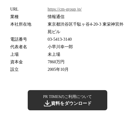
URL
https://cm-group.jp/
業種
情報通信
本社所在地
東京都渋谷区千駄ヶ谷4-20-3 東栄神宮外
苑ビル
電話番号
03-5413-3140
代表者名
小早川幸一郎
上場
未上場
資本金
7860万円
設立
2005年10月
PR TIMESのご利用について
資料をダウンロード