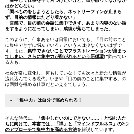
「集中して仕事を早く片づけたいけど、気が散ってなかなか
はかどらない」
「調べものをしようとしたら、ネットサーフィンが止まら
ず、目的の情報にたどり着かない」
「営業で、目の前の会話に集中できず、あまり内容のない話
をするようになってしまい、成績が落ちてしまった」
このように、仕事あるいは日常においても、「目の前のこと
に集中できずに悩んでいる」という人は少なくないはずで
す。また、
集中できないことでフラストレーションが溜まっ
てしまい、さらに集中力が削がれるという悪循環
に陥ってい
る人も。
社会が常に変化し、何もしていなくても次々と新たな情報が
流れ込んでくる現代。いまや「目の前のことに集中する」の
は困難を極める仕事だといえるでしょう。
「集中力」は自分で高められる！
そんな時代に、
「集中したいのにできない……」と悩む人た
ちに向けて、本書では、「禅」と「マインドフルネス」の2つ
のアプローチで集中力を高める方法
を解説しています。