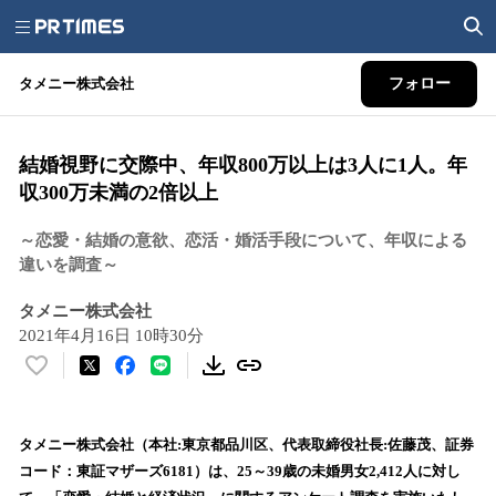
タメニー株式会社
フォロー
結婚視野に交際中、年収800万以上は3人に1人。年
収300万未満の2倍以上
～恋愛・結婚の意欲、恋活・婚活手段について、年収による
違いを調査～
タメニー株式会社
2021年4月16日 10時30分
い
い
ね
！
タメニー株式会社（本社:東京都品川区、代表取締役社長:佐藤茂、証券
数
コード：東証マザーズ6181）は、25～39歳の未婚男女2,412人に対し
を