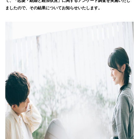
て、「恋愛・結婚と経済状況」に関するアンケート調査を実施いたし
読
ましたので、その結果についてお知らせいたします。
み
込
み
中
で
す