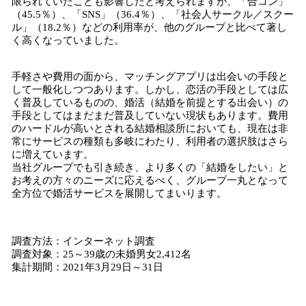
限られていたことも影響したと考えられますが、「合コン」
（45.5％）、「SNS」（36.4％）、「社会人サークル／スクー
ル」（18.2％）などの利用率が、他のグループと比べて著し
く高くなっていました。
手軽さや費用の面から、マッチングアプリは出会いの手段と
して一般化しつつあります。しかし、恋活の手段としては広
く普及しているものの、婚活（結婚を前提とする出会い）の
手段としてはまだまだ普及していない現状もあります。費用
のハードルが高いとされる結婚相談所においても、現在は非
常にサービスの種類も多岐にわたり、利用者の選択肢はさら
に増えています。
当社グループでも引き続き、より多くの「結婚をしたい」と
お考えの方々のニーズに応えるべく、グループ一丸となって
全方位で婚活サービスを展開してまいります。
調査方法：インターネット調査
調査対象：25～39歳の未婚男女2,412名
集計期間：2021年3月29日～31日