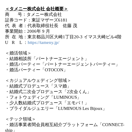
＜タメニー株式会社 会社概要＞
商 号：タメニー株式会社
証券コード：東証マザーズ6181
代 表 者：代表取締役社長 佐藤 茂
事業開始：2006年 9 月
所 在 地：東京都品川区大崎1丁目20-3 イマス大崎ビル4階
U R L ：
https://tameny.jp/
＜婚活領域＞
・結婚相談所「パートナーエージェント」
・婚活パーティー「パートナーエージェントパーティー」
・婚活パーティー「OTOCON」
＜カジュアルウェディング領域＞
・結婚式プロデュース「スマ婚」
・結婚式二次会プロデュース「2次会くん」
・フォトウェディング「LUMINOUS」
・少人数結婚式プロデュース「エモパ！」
・ブライダルジュエリー「LUMINOUS Les Bijoux」
＜テック領域＞
・婚活事業者間会員相互紹介プラットフォーム「CONNECT-
ship」