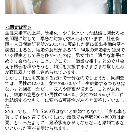
＜調査背景＞
生涯未婚率の上昇、晩婚化、少子化といった結婚に関わる社
会問題に対して、早急な対策が求められています。社会保
障・人口問題研究所が2015年に実施した第15回出生動向基本
調査によると、結婚の意思がある25～34歳の未婚者が独身で
いる理由として最も多かったのは、男女共に「適当な相手に
めぐり会わない」こと。そこで、「適当な相手」とめぐり会
える機会を増やそうと、婚活を支援するさまざまな取り組み
が官民双方で推し進められています。
しかし、婚活を支援するだけで十分なのでしょうか。同調査
では、男性の12.0％、女性の8.0％が「一生結婚するつもりは
ない」と回答。ただし「収入や貯蓄が増える」ことがあれ
ば、結婚の意思がない男性の54.6％、女性の34.5％が「いず
れ結婚するつもり」に変わる可能性があると回答していまし
た。
SNS上でも、「年収500万はないと結婚できない」「家も車も
買って子供を育てていくには、最低でも年収700～800万は必
要」といったように、経済状況が良くならないと結婚できな
いといった声が見受けられます。