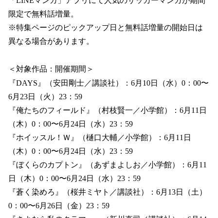
「LINEマンガ」アプリにて人気のサッカーマンガが期間
限定で無料話増量。
※特集ページのピックアップ日と無料話増量の開始日は
異なる場合があります。
＜対象作品：開催期間＞
『DAYS』（安田剛士／講談社）：6月10日（水）0：00〜
6月23日（火）23：59
『俺たちのフィールド』（村枝賢一／小学館）：6月11日
（木）0：00〜6月24日（水）23：59
『ホイッスル！Ｗ』（樋口大輔／小学館）：6月11日
（木）0：00〜6月24日（水）23：59
『ぼくらのカプトン』（あずまよしお／小学館）：6月11
日（木）0：00〜6月24日（水）23：59
『蒼く染めろ』（桜井ミヤト／講談社）：6月13日（土）
0：00〜6月26日（金）23：59