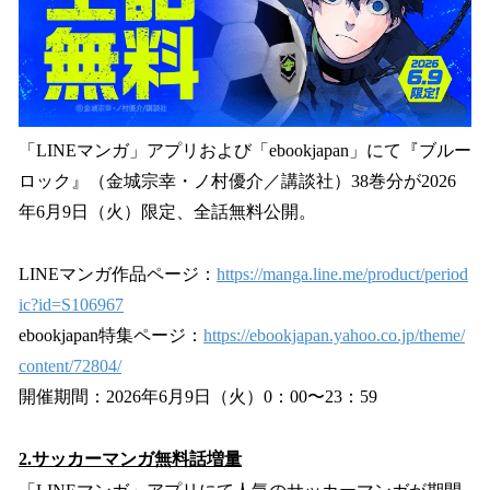
「LINEマンガ」アプリおよび「ebookjapan」にて『ブルー
ロック』（金城宗幸・ノ村優介／講談社）38巻分が2026
年6月9日（火）限定、全話無料公開。
LINEマンガ作品ページ：
https://manga.line.me/product/period
ic?id=S106967
ebookjapan特集ページ：
https://ebookjapan.yahoo.co.jp/theme/
content/72804/
開催期間：2026年6月9日（火）0：00〜23：59
2.サッカーマンガ無料話増量