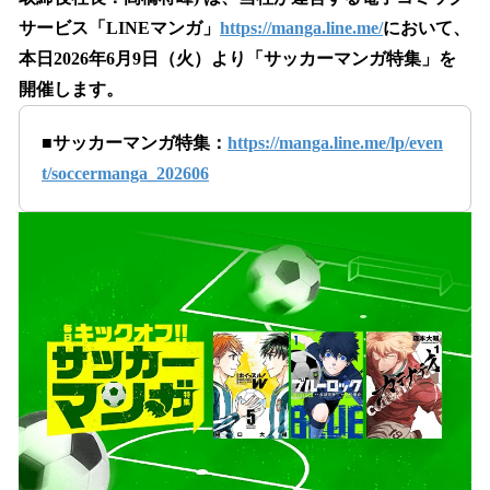
を
サービス「LINEマンガ」
https://manga.line.me/
において、
読
み
本日2026年6月9日（火）より「サッカーマンガ特集」を
込
開催します。
み
中
■サッカーマンガ特集：
https://manga.line.me/lp/even
で
す
t/soccermanga_202606