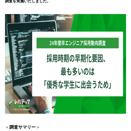
調査を実施いたしました。
み
込
み
中
で
す
＜
調査サマリー
＞