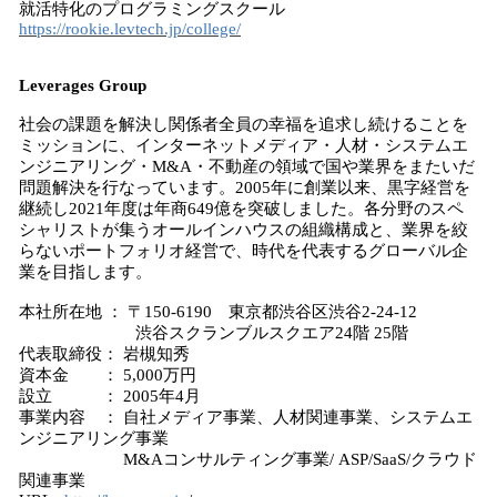
就活特化のプログラミングスクール
https://rookie.levtech.jp/college/
Leverages Group
社会の課題を解決し関係者全員の幸福を追求し続けることを
ミッションに、インターネットメディア・人材・システムエ
ンジニアリング・M&A・不動産の領域で国や業界をまたいだ
問題解決を行なっています。2005年に創業以来、黒字経営を
継続し2021年度は年商649億を突破しました。各分野のスペ
シャリストが集うオールインハウスの組織構成と、業界を絞
らないポートフォリオ経営で、時代を代表するグローバル企
業を目指します。
本社所在地 ： 〒150-6190 東京都渋谷区渋谷2-24-12
渋谷スクランブルスクエア24階 25階
代表取締役： 岩槻知秀
資本金 ： 5,000万円
設立 ： 2005年4月
事業内容 ： 自社メディア事業、人材関連事業、システムエ
ンジニアリング事業
M&Aコンサルティング事業/ ASP/SaaS/クラウド
関連事業