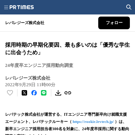
レバレジーズ株式会社
フォロー
採用時期の早期化要因、最も多いのは「優秀な学生
に出会うため」
24年度卒エンジニア採用動向調査
レバレジーズ株式会社
2022年9月29日 11時00分
い
い
ね
！
レバテック株式会社が運営する、ITエンジニア専門新卒向け就職支援
数
エージェント、レバテックルーキー（
https://rookie.levtech.jp/
）は、
を
新卒エンジニア採用担当者300名を対象に、24年度卒採用に関する動向
読