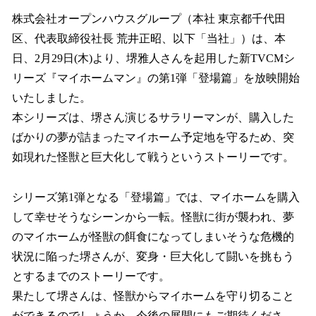
ね
！
株式会社オープンハウスグループ（本社 東京都千代⽥
数
区、代表取締役社⻑ 荒井正昭、以下「当社」）は、本
を
日、2月29日(木)より、堺雅人さんを起用した新TVCMシ
読
み
リーズ『マイホームマン』の第1弾「登場篇」を放映開始
込
いたしました。
み
本シリーズは、堺さん演じるサラリーマンが、購入した
中
で
ばかりの夢が詰まったマイホーム予定地を守るため、突
す
如現れた怪獣と巨大化して戦うというストーリーです。
シリーズ第1弾となる「登場篇」では、マイホームを購入
して幸せそうなシーンから一転。怪獣に街が襲われ、夢
のマイホームが怪獣の餌食になってしまいそうな危機的
状況に陥った堺さんが、変身・巨大化して闘いを挑もう
とするまでのストーリーです。
果たして堺さんは、怪獣からマイホームを守り切ること
ができるのでしょうか。今後の展開にもご期待くださ