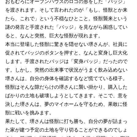
おもむろにオープンハウスのロゴの形をした「バッジ」
を渡されます。そして言われたのが「もし、怪獣とか来
たら、これで」という不穏なひとこと。怪獣襲来という
謎の発言と手渡された「バッジ」を見ながら困惑してい
ると、なんと突然、巨大な怪獣が現れます。
本当に登場した怪獣に驚きを隠せない堺さんが、社員に
促されてバッジのボタンを押すと、なんと変身し巨大化
します。手渡されたバッジは「変身バッジ」だったので
す。しかし、突然の出来事で状況がうまく飲み込めない
堺さんは、自分の身体を確認するなど慌てている様子。
怪獣はそんな隙だらけの堺さんに襲い掛かり、購入した
ばかりの土地も破壊しようとしてきます。そこで、意を
決した堺さんは、夢のマイホームを守るため、果敢に怪
獣に戦いを挑みます。
果たして、堺さんは怪獣に打ち勝ち、自分の夢が詰まっ
た家が建つ予定の土地を守り切ることができるのでしょ