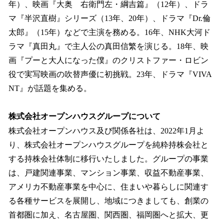
年）、映画『大奥 右衛門左・綱吉篇』（12年）、ドラ
マ『半沢直樹』シリーズ（13年、20年）、ドラマ『Dr.倫
太郎』（15年）などで主演を務める。16年、NHK大河ド
ラマ『真田丸』で主人公の真田信繁を演じる。18年、映
画『プーと大人になった僕』のクリストファー・ロビン
役で実写映画の吹替声優に初挑戦。23年、ドラマ『VIVA
NT』が話題を集める。
株式会社オープンハウスグループについて
株式会社オープンハウス及び関係各社は、2022年1月よ
り、株式会社オープンハウスグループを純粋持株会社と
する持株会社体制に移行いたしました。グループの事業
は、戸建関連事業、マンション事業、収益不動産事業、
アメリカ不動産事業を中心に、住まいや暮らしに関連す
る各種サービスを展開し、地域につきましても、創業の
首都圏に加え、名古屋圏、関西圏、福岡圏へと拡大、更