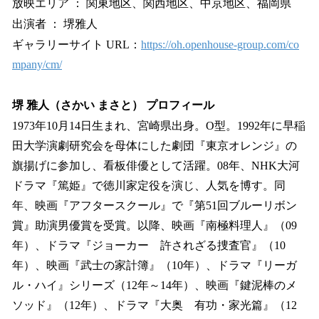
放映エリア ： 関東地区、関西地区、中京地区、福岡県
出演者 ： 堺雅人
ギャラリーサイト URL：
https://oh.openhouse-group.com/co
mpany/cm/
堺 雅人（さかい まさと） プロフィール
1973年10月14日生まれ、宮崎県出身。O型。1992年に早稲
田大学演劇研究会を母体にした劇団『東京オレンジ』の
旗揚げに参加し、看板俳優として活躍。08年、NHK大河
ドラマ『篤姫』で徳川家定役を演じ、人気を博す。同
年、映画『アフタースクール』で『第51回ブルーリボン
賞』助演男優賞を受賞。以降、映画『南極料理人』（09
年）、ドラマ『ジョーカー 許されざる捜査官』（10
年）、映画『武士の家計簿』（10年）、ドラマ『リーガ
ル・ハイ』シリーズ（12年～14年）、映画『鍵泥棒のメ
ソッド』（12年）、ドラマ『大奥 有功・家光篇』（12