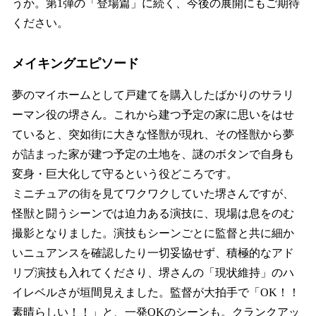
うか。第1弾の「登場篇」に続く、今後の展開にもご期待
ください。
メイキングエピソード
夢のマイホームとして戸建てを購入したばかりのサラリ
ーマン役の堺さん。これから建つ予定の家に思いをはせ
ていると、突如街に大きな怪獣が現れ、その怪獣から夢
が詰まった家が建つ予定の土地を、謎のボタンで自身も
変身・巨大化して守るという役どころです。
ミニチュアの街を見てワクワクしていた堺さんですが、
怪獣と闘うシーンでは迫力ある演技に、現場は息をのむ
撮影となりました。演技もシーンごとに監督と共に細か
いニュアンスを確認したり一切妥協せず、積極的なアド
リブ演技も入れてくださり、堺さんの「現状維持」のハ
イレベルさが垣間見えました。監督が大拍手で「OK！！
素晴らしい！！」と、一発OKのシーンも。クランクアッ