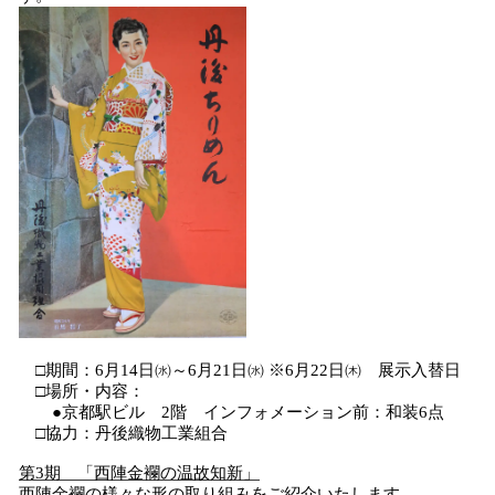
□期間：6月14日㈬～6月21日㈬ ※6月22日㈭ 展示入替日
□場所・内容：
●京都駅ビル 2階 インフォメーション前：和装6点
□協力：丹後織物工業組合
第3期 「西陣金襴の温故知新」
西陣金襴の様々な形の取り組みをご紹介いたします。