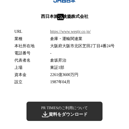
西日本旅客鉄道株式会社
RSS
URL
https://www.westjr.co.jp/
業種
倉庫・運輸関連業
本社所在地
大阪府大阪市北区芝田2丁目4番24号
電話番号
-
代表者名
倉坂昇治
上場
東証1部
資本金
2261億3600万円
設立
1987年04月
PR TIMESのご利用について
資料をダウンロード