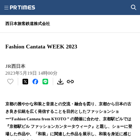
西日本旅客鉄道株式会社
Fashion Cantata WEEK 2023
JR西日本
2023年5月19日 14時00分
い
い
ね
！
京都の雅やかな和装と音楽との交流・融合を図り、京都から日本の古
数
き良き伝統を広く発信することを目的としたファッションショ
を
ー“Fashion Cantata from KYOTO ” の開催に合わせ、京都駅ビルでは
読
『京都駅ビル ファッションカンタータウィーク』と題し、ショーに登
み
場した作品や、「和装」に関連した作品を展示し、和装を身近に感じ
込