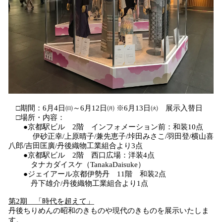
□期間：6月4日㈰～6月12日㈪ ※6月13日㈫ 展示入替日
□場所・内容：
●京都駅ビル 2階 インフォメーション前：和装10点
伊砂正幸/上原晴子/兼先恵子/垰田みさこ/羽田登/横山喜
八郎/吉田匡廣/丹後織物工業組合より3点
●京都駅ビル 2階 西口広場：洋装4点
タナカダイスケ（TanakaDaisuke）
●ジェイアール京都伊勢丹 11階 和装2点
丹下雄介/丹後織物工業組合より1点
第2期 「時代を超えて」
丹後ちりめんの昭和のきものや現代のきものを展示いたしま
す。