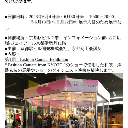
ていただきます。
み
中
で
■開催日時：2023年6月4日㈰～6月30日㈮ 10:00～20:00
す
※6月13日㈫,６月22日㈭ 展示入替のため展示な
し
■開催場所：京都駅ビル２階 インフォメーション前/ 西口広
場/ジェイアール京都伊勢丹11階
■主催：京都駅ビル開発株式会社、京都商工会議所
■内容：
第1期 Fashion Cantata Exhibition
“ Fashion Cantata from KYOTO ”のショーで使用した和装・洋
装衣装の展示やショーのダイジェスト映像を放映します。