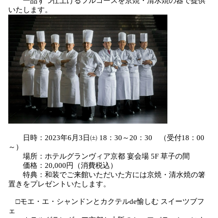
一品ずつ仕上げるフルコースを京焼・清水焼の器で提供
いたします。
日時：2023年6月3日㈯ 18：30～20：30 （受付18：00
～）
場所：ホテルグランヴィア京都 宴会場 5F 草子の間
価格：20,000円（消費税込）
特典：和装でご来館いただいた方には京焼・清水焼の箸
置きをプレゼントいたします。
□モエ・エ・シャンドンとカクテルde愉しむ スイーツブフ
ェ