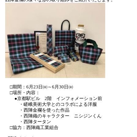
□期間：6月23日㈮～6月30日㈮
□場所・内容：
●京都駅ビル 2階 インフォメーション前
・嵯峨美術大学とのコラボによる洋服
・西陣金襴を使った作品
・西陣織のキャラクター ニシジンくん
・西陣タータン
□協力：西陣織工業組合