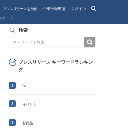
プレスリリースを受信
企業登録申請
ログイン
スポーツ
検索
検索
プレスリリース キーワードランキン
グ
1
AI
2
イベント
3
新商品