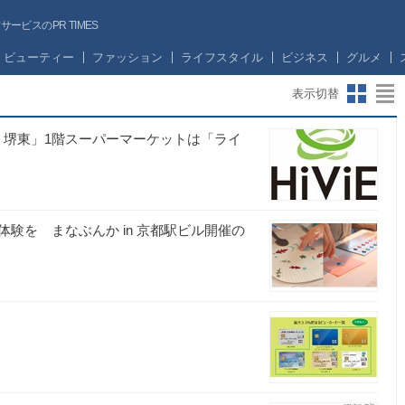
ビスのPR TIMES
ビューティー
ファッション
ライフスタイル
ビジネス
グルメ
表示切替
エ）堺東」1階スーパーマーケットは「ライ
験を まなぶんか in 京都駅ビル開催の