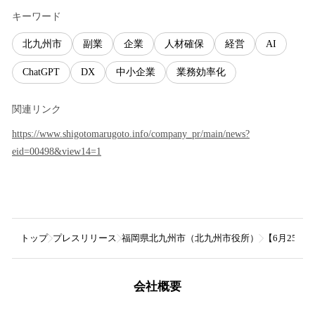
キーワード
北九州市
副業
企業
人材確保
経営
AI
ChatGPT
DX
中小企業
業務効率化
関連リンク
https://www.shigotomarugoto.info/company_pr/main/news?
eid=00498&view14=1
トップ
プレスリリース
福岡県北九州市（北九州市役所）
【6月25日
会社概要