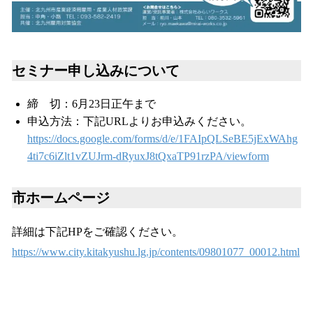
セミナー申し込みについて
締 切：6月23日正午まで
申込方法：下記URLよりお申込みください。
https://docs.google.com/forms/d/e/1FAIpQLSeBE5jExWAhg
4ti7c6iZlt1vZUJrm-dRyuxJ8tQxaTP91rzPA/viewform
市ホームページ
詳細は下記HPをご確認ください。
https://www.city.kitakyushu.lg.jp/contents/09801077_00012.html