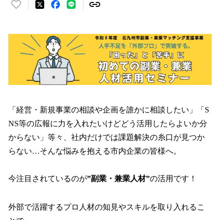
い
い
ね
！
数
を
読
み
込
み
「経営・新規事業の相談や企画を誰かに相談したい」「S
中
で
NS等の広報に力を入れたいけどどう活用したらよいか分
す
からない」等々、社内だけでは課題解決の糸口が見つか
らない…そんな悩みを抱える市内企業の皆様へ。
今注目されているのが
”副業・兼業人材”
の活用です！
外部で活躍するプロ人材の知見やスキルを取り入れるこ