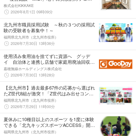
「TIE Coffee」7月19日グランドオープン
株式会社KIKKAKE
2026年8月1日 09時09分
北九州市職員採用試験 ～秋の３つの採用試
験の受験者を募集中！～
福岡県北九州市（北九州市役所）
2026年7月30日 13時36分
使用済み食用油を捨てずに資源へ グッデ
イ 自治体と連携し店舗で家庭用廃油回収を
開始
嘉穂無線ホールディングス株式会社
2026年7月30日 13時28分
【北九州市】過去最多67件の応募から選ばれ
たZ世代8組が激突！「Z世代はみ出せコンテ
スト2026」公開プレゼンを8月8日開催。〜採
福岡県北九州市（北九州市役所）
用3組には最大300万円を補助＋伴走支援で社
2026年7月29日 11時00分
会実装化へ〜
夏休みに10種目以上のスポーツ を1度に体験
できる「北九キッズスポーツACCESS」開
催！プロ選手との交流も！ 北九州市立総合体
福岡県北九州市（北九州市役所）