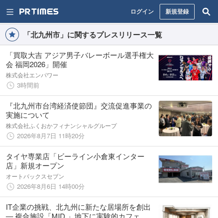
ログイン
新規登録
「北九州市」に関するプレスリリース一覧
「買取大吉 アジア男子バレーボール選手権大
会 福岡2026」開催
株式会社エンパワー
3時間前
『北九州市台湾経済使節団』交流促進事業の
実施について
株式会社ふくおかフィナンシャルグループ
2026年8月7日 11時20分
タイヤ専業店「ビーライン小倉東インター
店」新規オープン
オートバックスセブン
2026年8月6日 14時00分
IT企業の挑戦、北九州に新たな居場所を創出
― 複合施設「MID.」地下に実験的カフェ