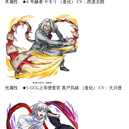
木属性 ★6 半赫者 ヤモリ （進化） CV：西凛太朗
光属性 ★5 CCG上等捜査官 真戸呉緒 （進化） CV：大川透