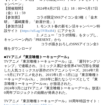
ャンペーン」
【開催期間】 2024年4月27日（土）18：00〜5月17日
（金）11：59
【参加賞】 コラボ限定SNSアイコン全3種（「金木
研」「霧嶋董香」「鈴屋什造」）
【参加方法】 1. モンスト春の新モン活キャンペーン特
設サイト（
https://xfl.ag/3VRxi84
）にアクセス
2. メニュー「コラボ情報」をタップし、
キャンペーン内の「PRESENT」から
コラボ描きおろしのSNSアイコン全3
種をダウンロード
■TVアニメ『東京喰種トーキョーグール』
TVアニメ『東京喰種トーキョーグール』は、「週刊ヤングジ
ャンプ」で連載され、コミックス累計全世界4700万部を突破
した人気コミックスが原作のTVアニメシリーズ。2014年7月
～9月にTVアニメ化され、2015年1月～3月には『東京喰種ト
ーキョーグール√A』、2018年に新たなシリーズとして 『東
京喰種トーキョーグール:re』が放送された。
2024年3月にはTVアニメ『東京喰種トーキョーグール』放送1
0周年プロジェクトの始動が発表された。
TVアニメ『東京喰種トーキョーグール』10周年特設サイト：