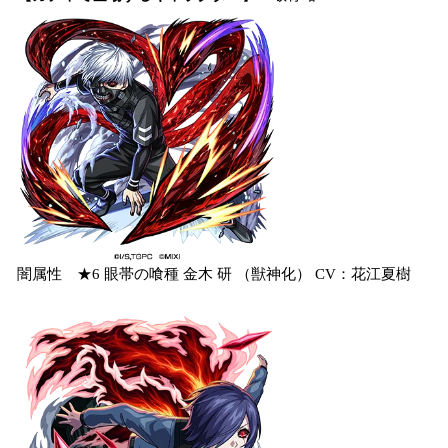
闇属性 ★6 眼帯の喰種 金木 研 （獣神化） CV：花江夏樹