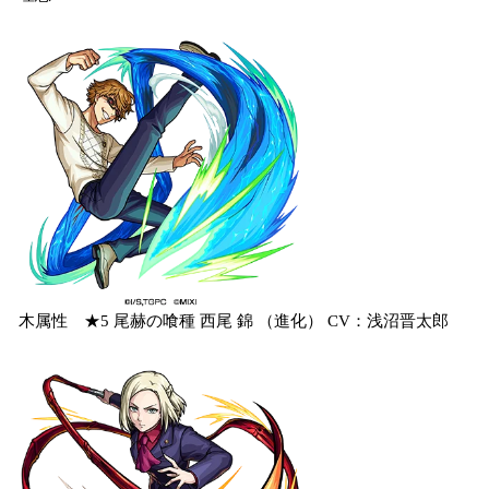
木属性 ★5 尾赫の喰種 西尾 錦 （進化） CV：浅沼晋太郎