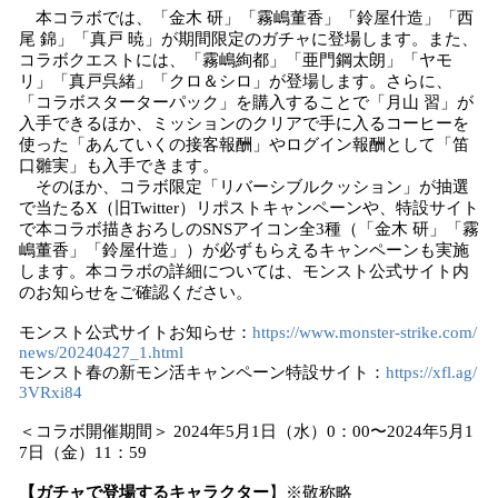
本コラボでは、「金木 研」「霧嶋董香」「鈴屋什造」「西
尾 錦」「真戸 暁」が期間限定のガチャに登場します。また、
コラボクエストには、「霧嶋絢都」「亜門鋼太朗」「ヤモ
リ」「真戸呉緒」「クロ＆シロ」が登場します。さらに、
「コラボスターターパック」を購入することで「月山 習」が
入手できるほか、ミッションのクリアで手に入るコーヒーを
使った「あんていくの接客報酬」やログイン報酬として「笛
口雛実」も入手できます。
そのほか、コラボ限定「リバーシブルクッション」が抽選
で当たるX（旧Twitter）リポストキャンペーンや、特設サイト
で本コラボ描きおろしのSNSアイコン全3種（「金木 研」「霧
嶋董香」「鈴屋什造」）が必ずもらえるキャンペーンも実施
します。本コラボの詳細については、モンスト公式サイト内
のお知らせをご確認ください。
モンスト公式サイトお知らせ：
https://www.monster-strike.com/
news/20240427_1.html
モンスト春の新モン活キャンペーン特設サイト：
https://xfl.ag/
3VRxi84
＜コラボ開催期間＞ 2024年5月1日（水）0：00〜2024年5月1
7日（金）11：59
【ガチャで登場するキャラクター
】※敬称略