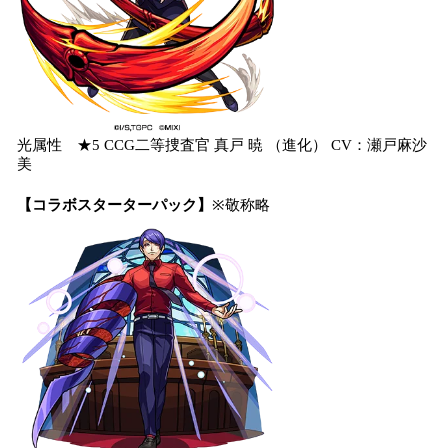
光属性 ★5 CCG二等捜査官 真戸 暁 （進化） CV：瀬戸麻沙
美
【コラボスターターパック】
※敬称略