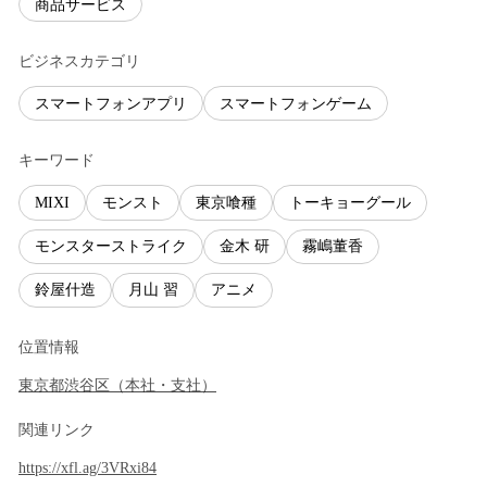
商品サービス
ビジネスカテゴリ
スマートフォンアプリ
スマートフォンゲーム
キーワード
MIXI
モンスト
東京喰種
トーキョーグール
モンスターストライク
金木 研
霧嶋董香
鈴屋什造
月山 習
アニメ
位置情報
東京都
渋谷区
（
本社・支社
）
関連リンク
https://xfl.ag/3VRxi84