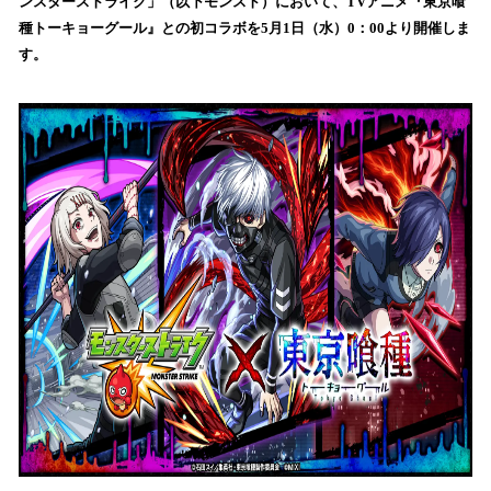
ンスターストライク」（以下モンスト）において、TVアニメ『東京喰
読
種トーキョーグール』との初コラボを5月1日（水）0：00より開催しま
み
す。
込
み
中
で
す