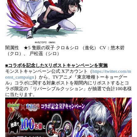
闇属性 ★5 隻眼の双子 クロ＆シロ （進化） CV：悠木碧
（クロ）、 戸松遥（シロ）
■コラボを記念したXリポストキャンペーンを実施
モンストキャンペーン公式 Xアカウント（
https://twitter.com/m
onst_campaign
）から、TVアニメ『東京喰種トーキョーグー
ル』コラボに関する対象ポストを期間内にリポストするとコ
ラボ限定の「リバーシブルクッション」が抽選で合計100名様
に当たります。