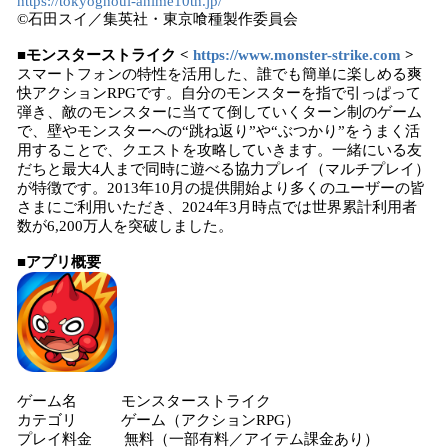
https://tokyoghoul-anime10th.jp/
©石田スイ／集英社・東京喰種製作委員会
■モンスターストライク <
https://www.monster-strike.com
>
スマートフォンの特性を活用した、誰でも簡単に楽しめる爽
快アクションRPGです。自分のモンスターを指で引っぱって
弾き、敵のモンスターに当てて倒していくターン制のゲーム
で、壁やモンスターへの“跳ね返り”や“ぶつかり”をうまく活
用することで、クエストを攻略していきます。一緒にいる友
だちと最大4人まで同時に遊べる協力プレイ（マルチプレイ）
が特徴です。2013年10月の提供開始より多くのユーザーの皆
さまにご利用いただき、2024年3月時点では世界累計利用者
数が6,200万人を突破しました。
■アプリ概要
ゲーム名 モンスターストライク
カテゴリ ゲーム（アクションRPG）
プレイ料金 無料（一部有料／アイテム課金あり）