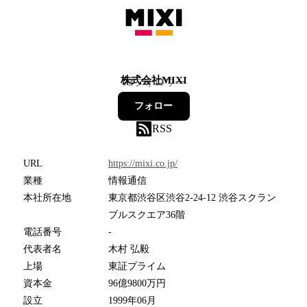
株式会社MIXI
73
フォロワー
フォロー
RSS
URL
https://mixi.co.jp/
業種
情報通信
本社所在地
東京都渋谷区渋谷2-24-12 渋谷スクラン
ブルスクエア36階
電話番号
-
代表者名
木村 弘毅
上場
東証プライム
資本金
96億9800万円
設立
1999年06月