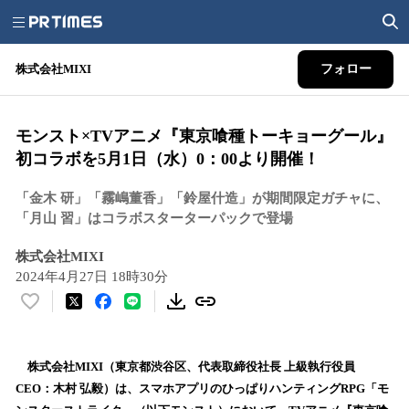
株式会社MIXI
フォロー
モンスト×TVアニメ『東京喰種トーキョーグール』
初コラボを5月1日（水）0：00より開催！
「金木 研」「霧嶋董香」「鈴屋什造」が期間限定ガチャに、
「月山 習」はコラボスターターパックで登場
株式会社MIXI
2024年4月27日 18時30分
い
い
ね
！
株式会社MIXI（東京都渋谷区、代表取締役社長 上級執行役員
数
CEO：木村 弘毅）は、スマホアプリのひっぱりハンティングRPG「モ
を