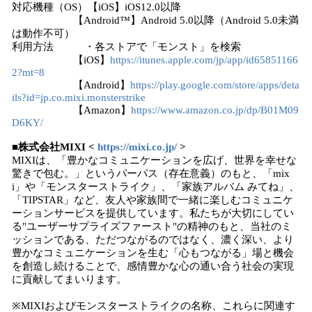
対応機種（OS）【iOS】iOS12.0以降
【Android™】Android 5.0以降（Android 5.0未満
は動作不可）
利用方法 ・各ストアで「モンスト」を検索
【iOS】
https://itunes.apple.com/jp/app/id65851166
2?mt=8
【Android】
https://play.google.com/store/apps/deta
ils?id=jp.co.mixi.monsterstrike
【Amazon】
https://www.amazon.co.jp/dp/B01M09
D6KY/
■株式会社MIXI <
https://mixi.co.jp/
>
MIXIは、「豊かなコミュニケーションを広げ、世界を幸せな
驚きで包む。」というパーパス（存在意義）のもと、「mix
i」や「モンスターストライク」、「家族アルバム みてね」、
「TIPSTAR」など、友人や家族間で一緒に楽しむコミュニケ
ーションサービスを提供しています。私たちが大切にしてい
る"ユーザーサプライズファースト"の精神のもと、当社のミ
ッションである、ただつながるのではなく、濃く深い、より
豊かなコミュニケーションを生む「心もつながる」場と機会
を創造し続けることで、感情豊かな心の通い合う社会の実現
に貢献してまいります。
※MIXIおよびモンスターストライクの名称、これらに関連す