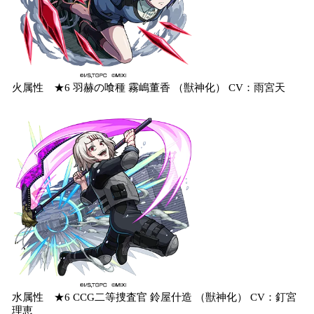
火属性 ★6 羽赫の喰種 霧嶋董香 （獣神化） CV：雨宮天
水属性 ★6 CCG二等捜査官 鈴屋什造 （獣神化） CV：釘宮
理恵