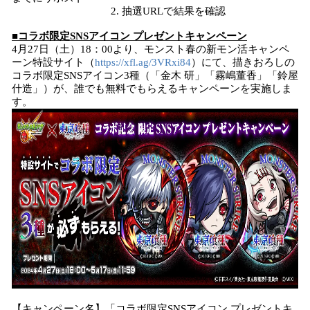
2. 抽選URLで結果を確認
■コラボ限定SNSアイコン プレゼントキャンペーン
4月27日（土）18：00より、モンスト春の新モン活キャンペ
ーン特設サイト（
https://xfl.ag/3VRxi84
）にて、描きおろしの
コラボ限定SNSアイコン3種（「金木 研」「霧嶋董香」「鈴屋
什造」）が、誰でも無料でもらえるキャンペーンを実施しま
す。
【キャンペーン名】「コラボ限定SNSアイコン プレゼントキ