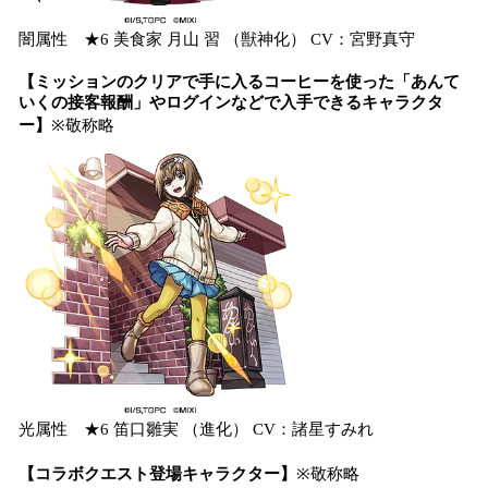
闇属性 ★6 美食家 月山 習 （獣神化） CV：宮野真守
【ミッションのクリアで手に入るコーヒーを使った「あんて
いくの接客報酬」やログインなどで入手できるキャラクタ
ー】
※敬称略
光属性 ★6 笛口雛実 （進化） CV：諸星すみれ
【コラボクエスト登場キャラクター】
※敬称略