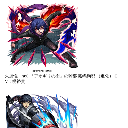
火属性 ★6 「アオギリの樹」の幹部 霧嶋絢都 （進化） C
V：梶裕貴