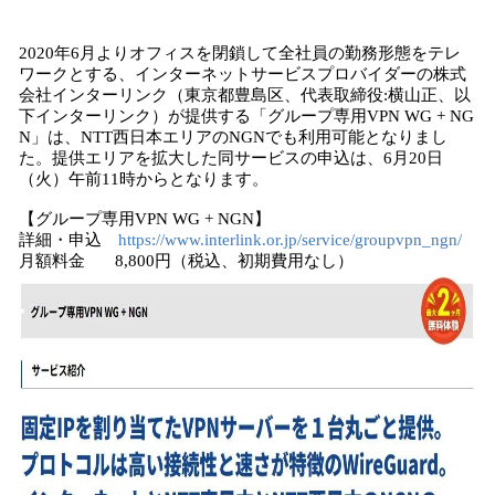
い
ね
2020年6月よりオフィスを閉鎖して全社員の勤務形態をテレ
！
ワークとする、インターネットサービスプロバイダーの株式
数
会社インターリンク（東京都豊島区、代表取締役:横山正、以
を
下インターリンク）が提供する「グループ専用VPN WG + NG
読
N」は、NTT西日本エリアのNGNでも利用可能となりまし
み
た。提供エリアを拡大した同サービスの申込は、6月20日
込
（火）午前11時からとなります。
み
中
【グループ専用VPN WG + NGN】
詳細・申込
https://www.interlink.or.jp/service/groupvpn_ngn/
で
月額料金 8,800円（税込、初期費用なし）
す