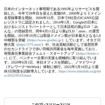
日本のインターネット黎明期である1995年よりサービスを開
始した、今年で28年目を迎えた老舗ISP。2000年よりドメイン
名登録事業を開始、2006年10月、日本で8社目のICANN公認
レジストラに認定されました。2014年1月、Googleの日本に
おけるレジストラパートナーとして日本語初の新gTLD「.み
んな」の登録受付、同年4月11日より新gTLD「.moe」の運営
を開始。2015年10月には取扱ドメイン数が日本最大となる1,0
00種類を突破（
https://www.gonbei.jp/
）しています。オタク川
柳大賞（
https://575.moe/
）や、社会貢献活動として仮想世界
のセカンドライフで赤い羽根共同募金を毎年実施しており、
有限責任事業組合フェムト・スタートアップ（
https://femto.v
c
）にて、ベンチャー企業の支援も積極的に取り組んでいま
す。2020年6月1日、本社オフィスを閉鎖し、ノマドワーク
（テレワーク+WeWork）体制に移行。2022年5月16日より週
休3日制度を試験導入しています。
https://www.interlink.or.jp/ne
w/2022/0510.html
このプレスリリースには、