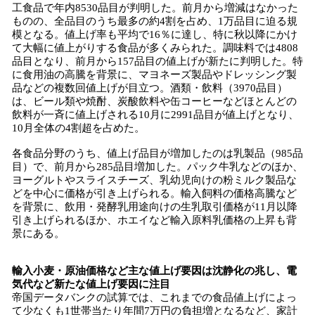
工食品で年内8530品目が判明した。前月から増減はなかった
ものの、全品目のうち最多の約4割を占め、1万品目に迫る規
模となる。値上げ率も平均で16％に達し、特に秋以降にかけ
て大幅に値上がりする食品が多くみられた。調味料では4808
品目となり、前月から157品目の値上げが新たに判明した。特
に食用油の高騰を背景に、マヨネーズ製品やドレッシング製
品などの複数回値上げが目立つ。酒類・飲料（3970品目）
は、ビール類や焼酎、炭酸飲料や缶コーヒーなどほとんどの
飲料が一斉に値上げされる10月に2991品目が値上げとなり、
10月全体の4割超を占めた。
各食品分野のうち、値上げ品目が増加したのは乳製品（985品
目）で、前月から285品目増加した。パック牛乳などのほか、
ヨーグルトやスライスチーズ、乳幼児向けの粉ミルク製品な
どを中心に価格が引き上げられる。輸入飼料の価格高騰など
を背景に、飲用・発酵乳用途向けの生乳取引価格が11月以降
引き上げられるほか、ホエイなど輸入原料乳価格の上昇も背
景にある。
輸入小麦・原油価格など主な値上げ要因は沈静化の兆し、電
気代など新たな値上げ要因に注目
帝国データバンクの試算では、これまでの食品値上げによっ
て少なくも1世帯当たり年間7万円の負担増となるなど、家計