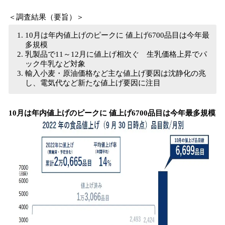
読
＜調査結果（要旨）＞
み
込
10月は年内値上げのピークに 値上げ6700品目は今年最
み
多規模
中
乳製品で11～12月に値上げ相次ぐ 生乳価格上昇でパ
で
ック牛乳など対象
す
輸入小麦・原油価格など主な値上げ要因は沈静化の兆
し、電気代など新たな値上げ要因に注目
10月は年内値上げのピークに 値上げ6700品目は今年最多規模