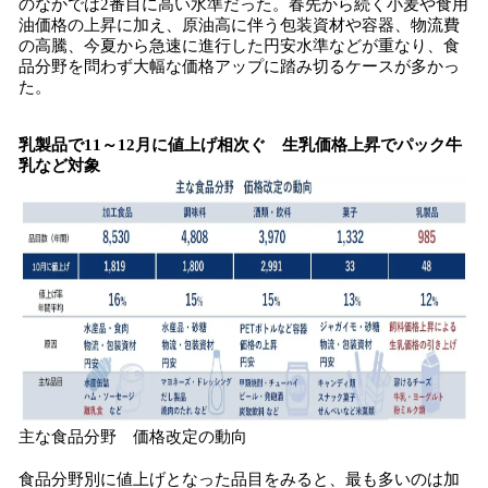
のなかでは2番目に高い水準だった。春先から続く小麦や食用
油価格の上昇に加え、原油高に伴う包装資材や容器、物流費
の高騰、今夏から急速に進行した円安水準などが重なり、食
品分野を問わず大幅な価格アップに踏み切るケースが多かっ
た。
乳製品で11～12月に値上げ相次ぐ 生乳価格上昇でパック牛
乳など対象
主な食品分野 価格改定の動向
食品分野別に値上げとなった品目をみると、最も多いのは加