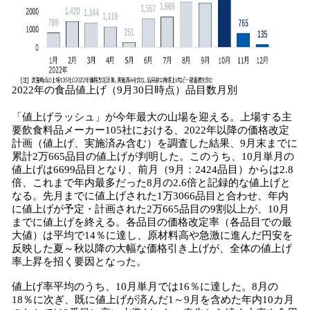
2022年の食品値上げ（9月30日時点）品目数月別
「値上げラッシュ」が今年最大の山場を迎える。上場する主
要飲食料品メーカー105社における、2022年以降の価格改定
計画（値上げ、実施済み含む）を調査した結果、9月末までに
累計2万665品目の値上げが判明した。このうち、10月単月の
値上げは6699品目となり、前月（9月：2424品目）からは2.8
倍、これまで年内最多だった8月の2.6倍と記録的な値上げと
なる。先月までに値上げされた1万3066品目と合わせ、年内
に値上げが予定・計画された2万665品目の9割以上が、10月
までに値上げを終える。各品目の価格改定率（各品目での最
大値）は平均で14％に達し、原材料高や急激に進んだ円安を
反映した夏～秋以降の大幅な価格引き上げが、全体の値上げ
率上昇を招く要因となった。
値上げ率平均のうち、10月単月では16％に達した。8月の
18％に次ぎ、既に値上げが済んだ1～9月を含めた年内10カ月