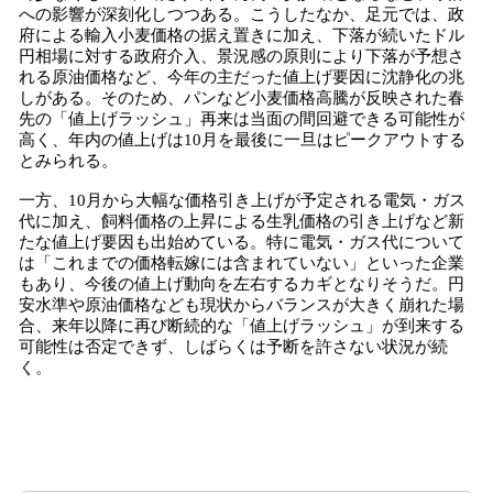
への影響が深刻化しつつある。こうしたなか、足元では、政
府による輸入小麦価格の据え置きに加え、下落が続いたドル
円相場に対する政府介入、景況感の原則により下落が予想さ
れる原油価格など、今年の主だった値上げ要因に沈静化の兆
しがある。そのため、パンなど小麦価格高騰が反映された春
先の「値上げラッシュ」再来は当面の間回避できる可能性が
高く、年内の値上げは10月を最後に一旦はピークアウトする
とみられる。
一方、10月から大幅な価格引き上げが予定される電気・ガス
代に加え、飼料価格の上昇による生乳価格の引き上げなど新
たな値上げ要因も出始めている。特に電気・ガス代について
は「これまでの価格転嫁には含まれていない」といった企業
もあり、今後の値上げ動向を左右するカギとなりそうだ。円
安水準や原油価格なども現状からバランスが大きく崩れた場
合、来年以降に再び断続的な「値上げラッシュ」が到来する
可能性は否定できず、しばらくは予断を許さない状況が続
く。