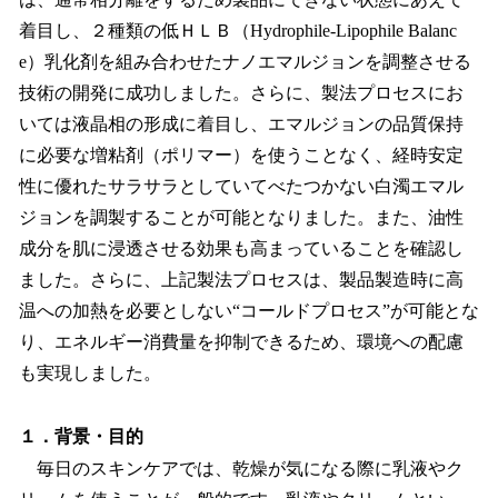
を
着目し、２種類の低ＨＬＢ（Hydrophile-Lipophile Balanc
読
み
e）乳化剤を組み合わせたナノエマルジョンを調整させる
込
技術の開発に成功しました。さらに、製法プロセスにお
み
いては液晶相の形成に着目し、エマルジョンの品質保持
中
で
に必要な増粘剤（ポリマー）を使うことなく、経時安定
す
性に優れたサラサラとしていてべたつかない白濁エマル
ジョンを調製することが可能となりました。また、油性
成分を肌に浸透させる効果も高まっていることを確認し
ました。さらに、上記製法プロセスは、製品製造時に高
温への加熱を必要としない“コールドプロセス”が可能とな
り、エネルギー消費量を抑制できるため、環境への配慮
も実現しました。
１．背景・目的
毎日のスキンケアでは、乾燥が気になる際に乳液やク