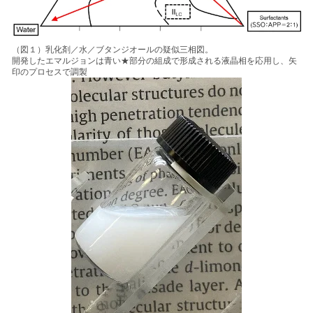
（図１）乳化剤／水／ブタンジオールの疑似三相図。
開発したエマルジョンは青い★部分の組成で形成される液晶相を応用し、矢
印のプロセスで調製