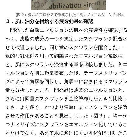
（図２）矢印のプロセスで作成された白濁ナノエマルジョンの外観
３．肌に油分を補給する浸透効果の確認
開発した白濁エマルジョンの肌への浸透性を確認する
べく、皮脂の成分の一つを想定したスクワランを配合さ
せて検証しました。同じ量のスクワランを配合した、一
般的な乳化剤を用いて調製されたエマルジョン複数種
と、肌にスクワランが浸透する量を比較しました。各エ
マルジョンを肌に適量塗布した後、テープストリッピン
グによって角層を回収し、角層中に含まれるスクワラン
量を分析したところ、開発品は通常のエマルジョンと、
さらには同量のスクワランを直接塗布したときと比較し
ても、より多く、かつより深層にまでスクワランを浸透
させる作用があることを見出しました（図３）。均一か
つナノサイズにスクワランをエマルジョン化しているこ
とだけでなく、あえて水に溶けにくい乳化剤を用いたこ