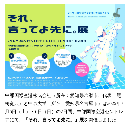
ね
！
数
を
読
み
込
み
中
で
す
中部国際空港株式会社（所在：愛知県常滑市、代表：籠
橋寛典）と中京大学（所在：愛知県名古屋市）は2025年7
月5日（土）・6日（日）の2日間、中部国際空港セントレ
アにて、
「それ、言ってよ先に。」展
を開催しました。