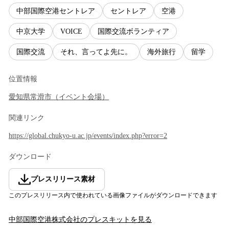
中部国際空港セントレア
セントレア
空港
中京大学
VOICE
国際交流ボランティア
国際交流
それ、言ってよ先に。
海外旅行
留学
位置情報
愛知県
常滑市
（
イベント会場
）
関連リンク
https://global.chukyo-u.ac.jp/events/index.php?error=2
ダウンロード
プレスリリース素材
このプレスリリース内で使われている画像ファイルがダウンロードできます
中部国際空港株式会社
のプレスキットを見る