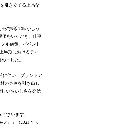
いを引き立てる上品な
から“抹茶の味がしっ
い評価をいただき、仕事
ジタル施策、イベント
年上半期におけるティ
集めました。
再開に伴い、ブランドア
素材の良さを引き出し
新しいおいしさを発信
合がございます。
』」（2021 年 6