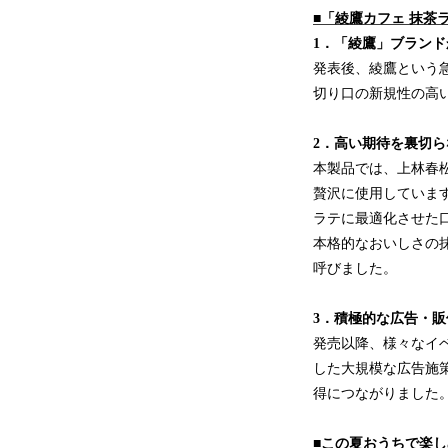
■「綾鷹カフェ 抹茶
1．「綾鷹」ブラン
発表後、綾鷹という
切り口の新規性の高い
2．高い期待を裏切ら
本製品では、上林春松
贅沢に使用していま
ラテに最適化させた
本格的なおいしさの
呼びました。
3．積極的な広告・
発売以降、様々なイベ
した大規模な広告施
得につながりました
■この夏おうちで楽