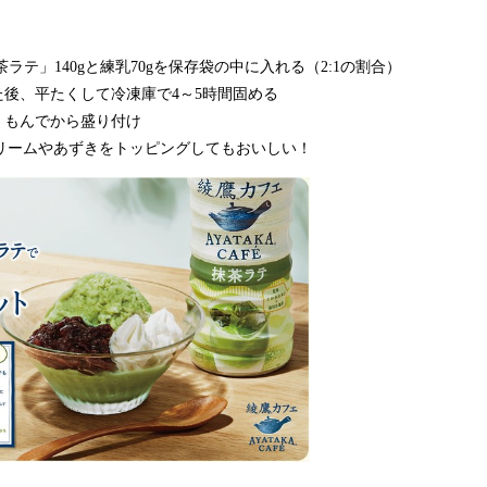
茶ラテ」140gと練乳70gを保存袋の中に入れる（2:1の割合）
た後、平たくして冷凍庫で4～5時間固める
くもんでから盛り付け
生クリームやあずきをトッピングしてもおいしい！