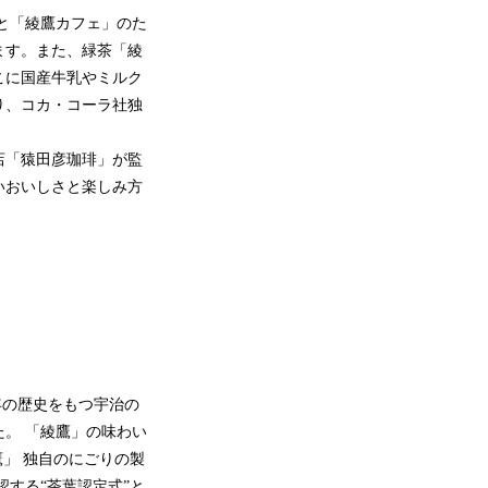
と「綾鷹カフェ」のた
ます。また、緑茶「綾
こに国産牛乳やミルク
り、コカ・コーラ社独
店「猿田彦珈琲」が監
いおいしさと楽しみ方
年の歴史をもつ宇治の
。 「綾鷹」の味わい
」 独自のにごりの製
する“茶葉認定式”と