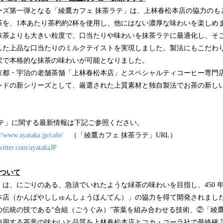
ーズ第一弾となる「綾鷹カフェ 抹茶ラテ」は、上林春松本店の協力のも
茶を、1本あたり茶杓約2杯を使用し、他にはない濃厚な味わいを楽しめ
抹茶よりも大きい粒度で、口当たりや味わいを抹茶ラテに最適化し、そ
した上品な口当たりのミルクテイストを実現しました。製法にもこだわ
沢で本格的な抹茶の味わいが可能となりました。
京都・宇治の老舗茶舗「上林春松本店」とスペシャルティコーヒー専門
ンドの新シリーズとして、厳選された上質素材と独自製法でお茶の新し
。
ラテ」に関する最新情報は下記ご参照ください。
://www.ayataka.jp/cafe/
（「綾鷹カフェ 抹茶ラテ」URL）
twitter.com/ayatakaJP
について
は、にごりのある、急須でいれたような緑茶の味わいを目指し、450 
本店（かんばやししゅんしょうほんてん）」の協力を得て開発されました
の伝統の技である“合組（ごうぐみ）”茶葉を組み合わせる技術、②「綾鷹
使用する茶葉の味わいと品質を上林春松本店とコカ・コーラ社で最終確 認