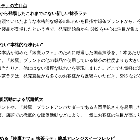
ラテ」の注目点
ドから登場したこれまでにない新しい抹茶ラテ
急須でいれたような本格的な緑茶の味わいを目指す緑茶ブランドから、
製品が登場したという点で、発売開始前から SNS を中心に注目が集
ない“本格的な味わい”
本店が認めた「綾鷹カフェ」のために厳選した国産抹茶を、1 本あたり茶
す。「綾鷹」ブランドの他の製品で使用している抹茶の粒度よりも大き
口当たりと、他にはない濃厚な味わいを実現しました。どこでも気軽に
抹茶ラテは、発売直後から多くのお客様から反響をいただき、SNS など
販促活動による話題拡大
ントや、「綾鷹」ブランドアンバサダーである吉岡里帆さんを起用した 
策、店頭での徹底的な販促活動などにより、一気にお客様の注目が高ま
。
しめる「綾鷹カフェ 抹茶ラテ」簡単アレンジスイーツレシピ