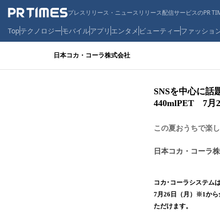
プレスリリース・ニュースリリース配信サービスのPR TIM
Top
テクノロジー
モバイル
アプリ
エンタメ
ビューティー
ファッショ
日本コカ・コーラ株式会社
SNSを中心に
440mlPET 
この夏おうちで楽し
日本コカ・コーラ株
コカ･コーラシステムは
7月26日（月）※1
ただけます。