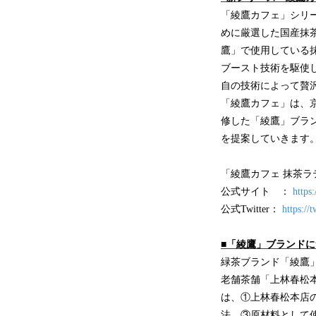
「綾鷹カフェ」シリ
めに厳選した国産抹
鷹」で使用している
ブースト技術を駆使
自の技術によって贅
「綾鷹カフェ」は、
修した「綾鷹」ブラ
を提案していきます
「綾鷹カフェ 抹茶
公式サイト ：
https
公式Twitter：
https://
■「綾鷹」ブランド
緑茶ブランド「綾鷹」
老舗茶舗「上林春松
は、①上林春松本店
法、③原材料として