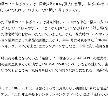
鷹カフェ 抹茶ラテ」は、国産抹茶100%を贅沢に使用し、抹茶の味わ
楽しみいただけるこれまでにない新しい抹茶ラテです。
た「綾鷹カフェ 抹茶ラテ」は発売以降、20～30代を中心に幅広い方々
っぱりしていて飲みやすい”、“とにかくおいしい”など味わいに対し高
した休息時間にお飲みいただいていました。また、発売時のTVCMやデ
ョン活動によって製品の話題が広がり、今年6月に発表された「2021
ランキング」※2でも上位3位にランクインするなど、非常に高い注目を
時出荷停止となっていた「綾鷹カフェ 抹茶ラテ」 440ml PETの販売
の吉岡里帆さんが出演するTVCMやSNSキャンペーンなどを通じて、
、いつでもどこでも、気持ちをほぐして前向きな気分になれる、お茶の
茶ラテ」440ml PET は、店舗によってはお取り扱い再開日が異なる場
ズラボ「2021 年上半期トレンドランキング ティーンが選ぶ『流行ったモノ