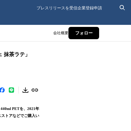
プレスリリースを受信
企業登録申請
会社概要
フォロー
ェ 抹茶ラテ」
l PETを、2021年
スストアなどでご購入い