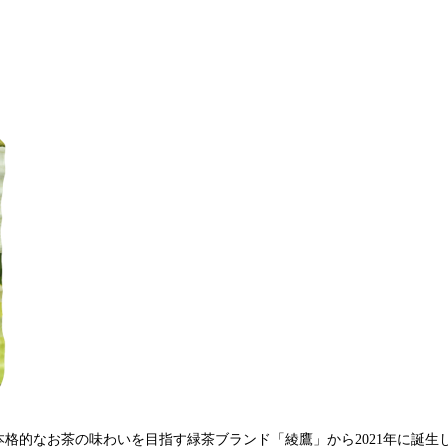
み
込
み
中
で
す
格的なお茶の味わいを目指す緑茶ブランド「綾鷹」から2021年に誕生