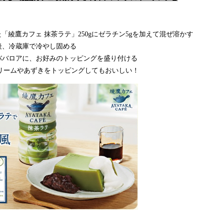
た「綾鷹カフェ 抹茶ラテ」250gにゼラチン5gを加えて混ぜ溶かす
後、冷蔵庫で冷やし固める
たババロアに、お好みのトッピングを盛り付ける
生クリームやあずきをトッピングしてもおいしい！