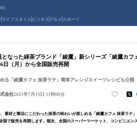
ES
ン
ライフスタイル
ビジネス
グルメ
スポーツ
話題となった緑茶ブランド「綾鷹」新シリーズ「綾鷹カフ
7月26日（月）から全国販売再開
める「綾鷹カフェ 抹茶ラテ」簡単アレンジスイーツレシピも公開
式会社
2021年7月15日 11時00分
い
い
ね
、素材と製法にこだわった抹茶の味わいが楽しめる「綾鷹カフェ 抹茶ラテ」 440m
！
から全国で販売を再開します。順次、全国のスーパーマーケット、コンビニエン
数
を
読