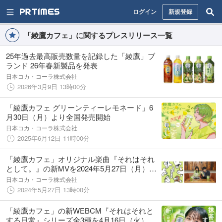
ログイン
新規登録
「綾鷹カフェ」に関するプレスリリース一覧
25年過去最高販売数量を記録した「綾鷹」ブ
ランド 26年春新製品を発表
日本コカ・コーラ株式会社
2026年3月9日 13時00分
「綾鷹カフェ グリーンティーレモネード」6
月30日（月）より全国発売開始
日本コカ・コーラ株式会社
2025年6月12日 11時00分
「綾鷹カフェ」オリジナル楽曲『それはそれ
として。』の新MVを2024年5月27日（月）か
ら公開
日本コカ・コーラ株式会社
2024年5月27日 13時00分
「綾鷹カフェ」の新WEBCM『それはそれと
する日常』シリーズ全3種を4月16日（火）か