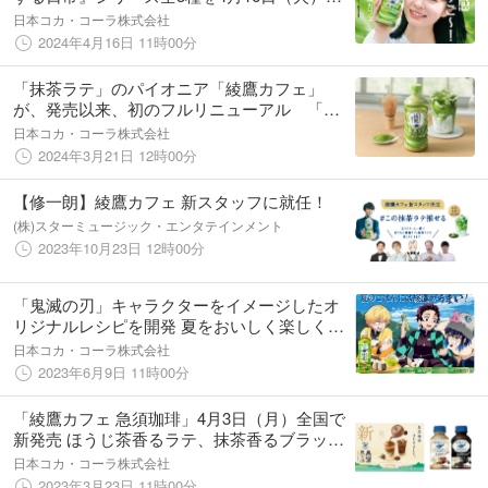
ら公開！女優の莉子さん初出演、“ありゃこま
日本コカ・コーラ株式会社
ポーズ“を披露！Z世代に寄り添う新たなコミ
2024年4月16日 11時00分
ュニケーションを展開
「抹茶ラテ」のパイオニア「綾鷹カフェ」
が、発売以来、初のフルリニューアル 「綾
鷹カフェ 抹茶ラテ」、4月15日（月）より全
日本コカ・コーラ株式会社
国発売開始
2024年3月21日 12時00分
【修一朗】綾鷹カフェ 新スタッフに就任！
(株)スターミュージック・エンタテインメント
2023年10月23日 12時00分
「鬼滅の刃」キャラクターをイメージしたオ
リジナルレシピを開発 夏をおいしく楽しく！
「綾鷹」鬼滅の刃コラボサマーキャンペーン6
日本コカ・コーラ株式会社
月12日（月）より開始
2023年6月9日 11時00分
「綾鷹カフェ 急須珈琲」4月3日（月）全国で
新発売 ほうじ茶香るラテ、抹茶香るブラック
を展開
日本コカ・コーラ株式会社
2023年3月23日 11時00分