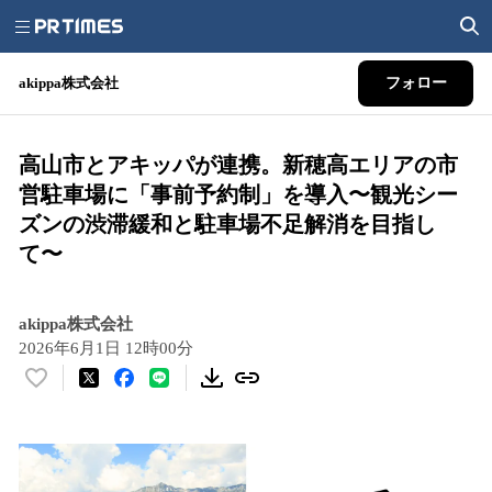
akippa株式会社
フォロー
高山市とアキッパが連携。新穂高エリアの市
営駐車場に「事前予約制」を導入〜観光シー
ズンの渋滞緩和と駐車場不足解消を目指し
て〜
akippa株式会社
2026年6月1日 12時00分
い
い
ね
！
数