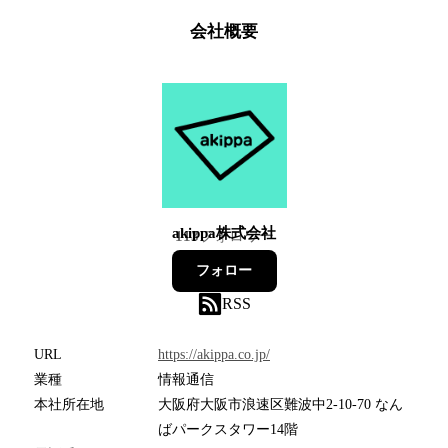
会社概要
akippa株式会社
113
フォロワー
フォロー
RSS
URL
https://akippa.co.jp/
業種
情報通信
本社所在地
大阪府大阪市浪速区難波中2-10-70 なん
ばパークスタワー14階