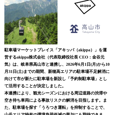
を
読
み
込
み
中
で
す
駐車場マーケットプレイス「アキッパ（akippa）」を運
営するakippa株式会社（代表取締役社長 CEO：金谷元
気）は、岐阜県高山市と連携し、2026年6月1日(月)から10
月31日(土)までの期間、新穂高エリアの駐車場不足解消に
向けて市が新たに駐車場を新設し「予約制駐車場」とし
て活用することが決定しました。
本連携により、観光シーズンにおける周辺道路の渋滞や
空き待ち車両による事故リスクの解消を目指します。ま
た、駐車場を探す「うろつき運転」を抑制することで、
山岳エリア特有の環境負荷低減の寄与にも期待できま