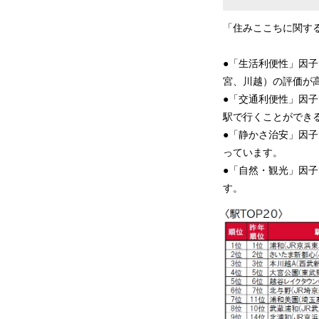
「住みここちに関す
●「生活利便性」因
宮、川越）の評価が
●「交通利便性」因
駅で行くことができ
●「静かさ治安」因
っています。
●「自然・観光」因
す。