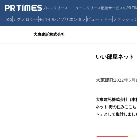
プレスリリース・ニュースリリース配信サービスのPR TIM
Top
テクノロジー
モバイル
アプリ
エンタメ
ビューティー
ファッショ
大東建託株式会社
いい部屋ネット
大東建託
2022年5月
大東建託株式会社（本
ネット 街の住みここ
＞」として集計しまし