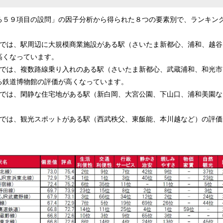
る５９項目の設問」の因子分析から得られた８つの要素別で、ランキン
子では、駅周辺に大規模商業施設がある駅（さいたま新都心、浦和、越谷
高くなっています。
子では、複数路線乗り入れのある駅（さいたま新都心、武蔵浦和、和光
る鉄道博物館の評価が高くなっています。
子では、閑静な住宅地がある駅（新白岡、大宮公園、下山口、浦和美園
子では、観光スポットがある駅（西武秩父、東飯能、本川越など）の評価