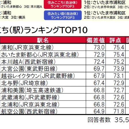
み
中
で
す