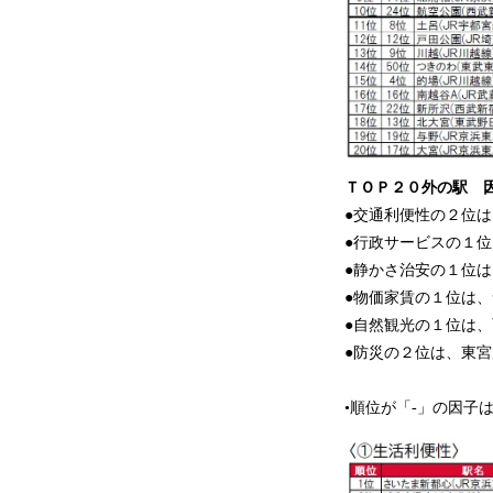
ＴＯＰ２０外の駅 
●交通利便性の２位は
●行政サービスの１位
●静かさ治安の１位は
●物価家賃の１位は、
●自然観光の１位は、
●防災の２位は、東宮
•順位が「-」の因子