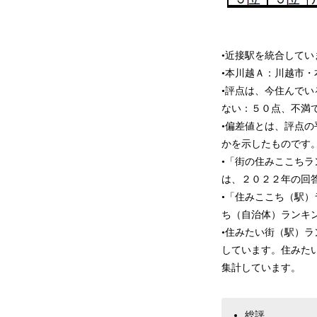
•近接駅を統合して
•本川越Ａ：川越市
•評点は、今住んで
ない：５０点、不満
•偏差値とは、評点
かを示したものです
•「街の住みここち
は、２０２２年の回
•「住みここち（駅
ち（自治体）ランキ
•住みたい街（駅）
しています。住みた
集計しています。
総評