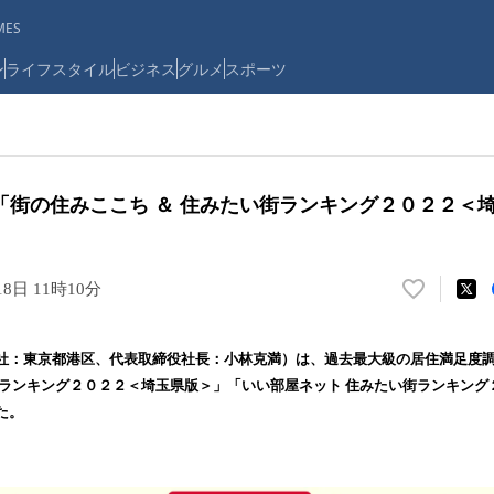
ES
ン
ライフスタイル
ビジネス
グルメ
スポーツ
「街の住みここち ＆ 住みたい街ランキング２０２２＜
18日 11時10分
い
い
ね
社：東京都港区、代表取締役社長：小林克満）は、過去最大級の居住満足度
！
ちランキング２０２２＜埼玉県版＞」「いい部屋ネット 住みたい街ランキング
数
た。
を
読
み
込