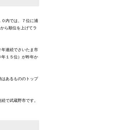
１０内では、７位に浦
年から順位を上げてラ
２年連続でさいたま市
昨年１５位）が昨年か
動はあるもののトップ
連続で武蔵野市です。