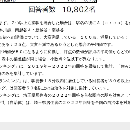
います。２つ以上近接駅を統合した場合は、駅名の後にＡ（ａｒｅａ）を
・本川越、南越谷Ａ：新越谷・南越谷
いる街への評価について、大変満足している：１００点、満足している：
である：２５点、大変不満である０点とした場合の平均値です。
の平均値が５０になるように変換し、評点の数値が評点の平均値からどの
。表中の偏差値が同じ場合、小数点２位以下が異なります。
ランキング」は、２０１９年～２０２２年の回答を累積して集計、「住み
答のみを集計しています。
）ランキング」は、駅徒歩１５分以内に居住している回答者が３０名以上
ング」は回答者５０名以上の自治体を対象に集計しています。
ランキングは、埼玉県居住者の２０２２年回答を首都圏内の駅を対象とし
い街（自治体）は、埼玉県居住者の２０２２年回答を全国の自治体を対