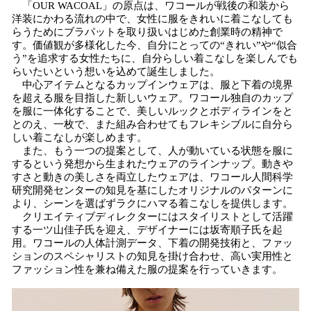
「OUR WACOAL」の原点は、ワコールが戦後の和装から
み
洋装にかわる流れの中で、女性に服をきれいに着こなしても
込
らうためにブラパットを取り扱いはじめた創業時の精神で
み
す。価値観が多様化した今、自分にとっての“きれい”や“似合
中
う”を追求する女性たちに、自分らしい着こなしを楽しんでも
で
らいたいという想いを込めて誕生しました。
中心アイテムとなるカップインウェアは、服と下着の境界
す
を超える服を目指した新しいウェア。ワコール独自のカップ
を服に一体化することで、美しいルックとボディラインをと
とのえ、一枚で、また組み合わせてもフレキシブルに自分ら
しい着こなしが楽しめます。
また、もう一つの提案として、人が動いている状態を服に
するという発想から生まれたウェアのラインナップ。動きや
すさと動きの美しさを両立したウェアは、ワコール人間科学
研究開発センターの知見を基にしたオリジナルのパターンに
より、シーンを選ばずラクにハマる着こなしを提供します。
クリエイティブディレクターにはスタイリストとして活躍
する一ツ山佳子氏を迎え、デザイナーには坂寄順子氏を起
用。ワコールの人体計測データ、下着の開発技術と、ファッ
ションのスペシャリストの知見を掛け合わせ、高い実用性と
ファッション性を兼ね備えた服の提案を行っていきます。