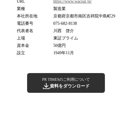
URL
https://www.wacoal.jp/
業種
製造業
本社所在地
京都府京都市南区吉祥院中島町29
電話番号
075-682-8138
代表者名
川西 啓介
上場
東証プライム
資本金
50億円
設立
1949年11月
PR TIMESのご利用について
資料をダウンロード