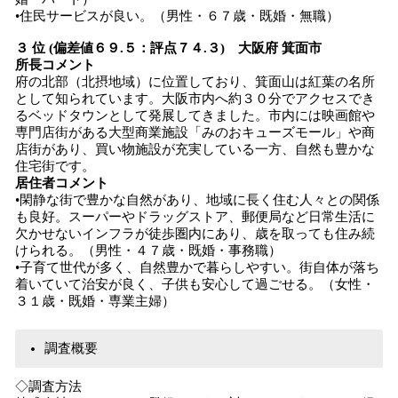
•住民サービスが良い。（男性・６７歳・既婚・無職）
３ 位 (偏差値６９.５：評点７４.３) 大阪府 箕面市
所長コメント
府の北部（北摂地域）に位置しており、箕面山は紅葉の名所
として知られています。大阪市内へ約３０分でアクセスでき
るベッドタウンとして発展してきました。市内には映画館や
専門店街がある大型商業施設「みのおキューズモール」や商
店街があり、買い物施設が充実している一方、自然も豊かな
住宅街です。
居住者コメント
•閑静な街で豊かな自然があり、地域に長く住む人々との関係
も良好。スーパーやドラッグストア、郵便局など日常生活に
欠かせないインフラが徒歩圏内にあり、歳を取っても住み続
けられる。（男性・４７歳・既婚・事務職）
•子育て世代が多く、自然豊かで暮らしやすい。街自体が落ち
着いていて治安が良く、子供も安心して過ごせる。（女性・
３１歳・既婚・専業主婦）
調査概要
◇調査方法