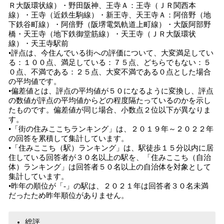
Ｒ大阪環状線）・野田阪神、王寺Ａ：王寺（ＪＲ関西本
線）・王寺（近鉄生駒線）・新王寺、天王寺Ａ：阿倍野（地
下鉄谷町線）・阿倍野（阪堺電気軌道上町線）・大阪阿部野
橋・天王寺（地下鉄御堂筋線）・天王寺（ＪＲ大阪環状
線）・天王寺駅前
•評点は、今住んでいる街への評価について、大変満足してい
る：１００点、満足している：７５点、どちらでもない：５
０点、不満である：２５点、大変不満である０点とした場合
の平均値です。
•偏差値とは、評点の平均値が５０になるように変換し、評点
の数値が評点の平均値からどの程度隔たっているのかを示し
たものです。偏差値が同じ場合、小数点２位以下が異なりま
す。
•「街の住みここちランキング」は、２０１９年～２０２２年
の回答を累積して集計しています。
•「住みここち（駅）ランキング」は、駅徒歩１５分以内に居
住している回答者が３０名以上の駅を、「住みここち（自治
体）ランキング」は回答者５０名以上の自治体を対象として
集計しています。
•昨年の順位が「-」の駅は、２０２１年は回答者３０名未満
だったため昨年順位がありません。
総評