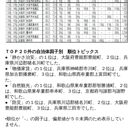
ＴＯＰ２０外の自治体因子別 順位トピックス
●「静かさ治安」の１位は、大阪府豊能郡豊能町、２位は、兵
庫県川辺郡猪名川町でした。
●「物価家賃」の１位は、兵庫県神崎郡市川町、２位は、兵庫
県加古郡播磨町、３位は、和歌山県西牟婁郡上富田町でし
た。
●「自然観光」の１位は、和歌山県東牟婁郡那智勝浦町、２位
は、和歌山県東牟婁郡串本町、３位は、京都府与謝郡与謝野
町でした。
●「防災」の１位は、兵庫県川辺郡猪名川町、２位は、大阪府
豊能郡豊能町、３位は、兵庫県三田市でした。
•順位が「-」の因子は、偏差値が５０未満のため表示してい
ません。