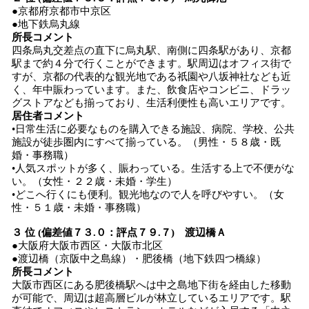
●京都府京都市中京区
●地下鉄烏丸線
所長コメント
四条烏丸交差点の直下に烏丸駅、南側に四条駅があり、京都
駅まで約４分で行くことができます。駅周辺はオフィス街で
すが、京都の代表的な観光地である祇園や八坂神社なども近
く、年中賑わっています。また、飲食店やコンビニ、ドラッ
グストアなども揃っており、生活利便性も高いエリアです。
居住者コメント
•日常生活に必要なものを購入できる施設、病院、学校、公共
施設が徒歩圏内にすべて揃っている。（男性・５８歳・既
婚・事務職）
•人気スポットが多く、賑わっている。生活する上で不便がな
い。（女性・２２歳・未婚・学生）
•どこへ行くにも便利。観光地なので人を呼びやすい。（女
性・５１歳・未婚・事務職）
３ 位 (偏差値７３.０：評点７９.７) 渡辺橋Ａ
●大阪府大阪市西区・大阪市北区
●渡辺橋（京阪中之島線）・肥後橋（地下鉄四つ橋線）
所長コメント
大阪市西区にある肥後橋駅へは中之島地下街を経由した移動
が可能で、周辺は超高層ビルが林立しているエリアです。駅