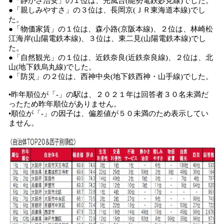
●「静かさ治安」の１位は、光風台(能勢電鉄妙見線)でした。
●「親しみやすさ」の３位は、長岡京(ＪＲ東海道本線)でし
た。
●「物価家賃」の１位は、森小路(京阪本線)、２位は、林崎松
江海岸(山陽電鉄本線)、３位は、東二見(山陽電鉄本線)でし
た。
●「自然観光」の１位は、近鉄奈良(近鉄奈良線)、２位は、北
山(地下鉄烏丸線)でした。
●「防災」の２位は、西神中央(地下鉄西神・山手線)でした。
•昨年順位が「-」の駅は、２０２１年は回答者３０名未満だ
ったため昨年順位がありません。
•順位が「-」の因子は、偏差値が５０未満のため表示してい
ません。