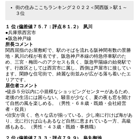
街の住みここちランキング２０２２＜関西版＞駅１～
３位
１ 位 (偏差値７５.７：評点８１.２) 夙川
●兵庫県西宮市
●阪急神戸線
所長コメント
関西屈指のお屋敷町で、駅のそばを流れる阪神間有数の景勝
地・夙川の桜が有名です。阪急神戸本線の特急停車駅のた
め、三宮・梅田へのアクセスも良く、阪急甲陽線の始発駅で
す。行政区としては西宮市に属し、西側は芦屋市に接してい
ます。閑静な住宅街で、綺麗な街並みが広がる落ち着いたエ
リアです。
居住者コメント
•徒歩５分以内に小規模なショッピングセンターがあるため、
老後の生活には困らない。騒音が少なく、夏の夜も窓を開け
て自然の風を楽しめる。（男性・６８歳・既婚・会社経営
者・役員）
•治安が良く、色々な店が揃っている。少し南に行けば海があ
り、北に行けば山もあるなど自然に恵まれている一方、高級
感もある。（男性・４３歳・既婚・事務職）
２ 位 (偏差値７３.３：評点７９.９) 烏丸御池