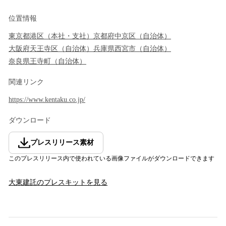
位置情報
東京都
港区
（
本社・支社
）
京都府
中京区
（
自治体
）
大阪府
天王寺区
（
自治体
）
兵庫県
西宮市
（
自治体
）
奈良県
王寺町
（
自治体
）
関連リンク
https://www.kentaku.co.jp/
ダウンロード
プレスリリース素材
このプレスリリース内で使われている画像ファイルがダウンロードできます
大東建託
のプレスキットを見る