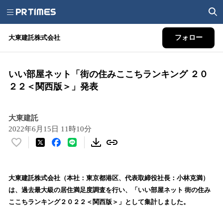
大東建託株式会社
フォロー
いい部屋ネット「街の住みここちランキング ２０
２２＜関西版＞」発表
大東建託
2022年6月15日 11時10分
い
い
ね
！
大東建託株式会社（本社：東京都港区、代表取締役社長：小林克満）
数
は、過去最大級の居住満足度調査を行い、「いい部屋ネット 街の住み
を
ここちランキング２０２２＜関西版＞」として集計しました。
読
み