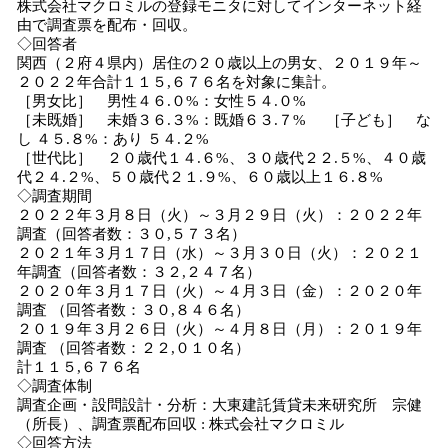
株式会社マクロミルの登録モニタに対してインターネット経
由で調査票を配布・回収。
◇回答者
関西（２府４県内）居住の２０歳以上の男女、２０１９年～
２０２２年合計１１５,６７６名を対象に集計。
［男女比］ 男性４６.０%：女性５４.０%
［未既婚］ 未婚３６.３%：既婚６３.７% ［子ども］ な
し ４５.８%：あり ５４.２%
［世代比］ ２０歳代１４.６%、３０歳代２２.５%、４０歳
代２４.２%、５０歳代２１.９%、６０歳以上１６.８%
◇調査期間
２０２２年３月８日（火）～３月２９日（火）：２０２２年
調査（回答者数：３０,５７３名）
２０２１年３月１７日（水）～３月３０日（火）：２０２１
年調査（回答者数：３２,２４７名）
２０２０年３月１７日（火）～４月３日（金）：２０２０年
調査 （回答者数：３０,８４６名）
２０１９年３月２６日（火）～４月８日（月）：２０１９年
調査 （回答者数：２２,０１０名）
計１１５,６７６名
◇調査体制
調査企画・設問設計・分析：大東建託賃貸未来研究所 宗健
（所長）、調査票配布回収 : 株式会社マクロミル
◇回答方法