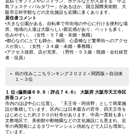
直結でオフィスやレストラン、ホテルなどが入居する「中之
島フェスティバルタワー」があるほか、国立国際美術館、大
阪市立科学館などの文化施設も近隣に多くあります。
居住者コメント
•大きな公園がある。自転車で市街地の中心に行ける便利な場
所。地域の人達は大阪らしい親近感があり、ペットも多く、
住みやすい。（女性・５７歳・未婚・無職）
•都心なのにとても静か。梅田、心斎橋など繁華街へのアクセ
スが良い。（女性・３４歳・未婚・事務職）
•アクセス抜群。店が充実。（男性・５３歳・既婚・会社経営
者・役員）
街の住みここちランキング２０２２＜関西版＞自治体
１～３位
１ 位 (偏差値６９.９：評点７４.６) 大阪府 大阪市天王寺区
所長コメント
市内のほぼ中心に位置し、「天王寺・阿倍野」として商業施
設が集積しています。区内には日本最古の官寺、四天王寺を
はじめとした約２００の社寺があります。中高一貫校も多い
文教地区で、美術館や動物園などの文化施設にも恵まれ、近
年の再開発によるタワーマンション供給などで人口も増加し
ています。