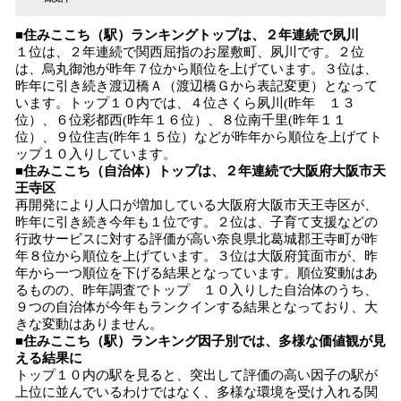
■住みここち（駅）ランキングトップは、２年連続で夙川
１位は、２年連続で関西屈指のお屋敷町、夙川です。２位
は、烏丸御池が昨年７位から順位を上げています。３位は、
昨年に引き続き渡辺橋Ａ（渡辺橋Ｇから表記変更）となって
います。トップ１０内では、４位さくら夙川(昨年 １３
位）、６位彩都西(昨年１６位）、８位南千里(昨年１１
位）、９位住吉(昨年１５位）などが昨年から順位を上げてト
ップ１０入りしています。
■住みここち（自治体）トップは、２年連続で大阪府大阪市天
王寺区
再開発により人口が増加している大阪府大阪市天王寺区が、
昨年に引き続き今年も１位です。２位は、子育て支援などの
行政サービスに対する評価が高い奈良県北葛城郡王寺町が昨
年８位から順位を上げています。３位は大阪府箕面市が、昨
年から一つ順位を下げる結果となっています。順位変動はあ
るものの、昨年調査でトップ １０入りした自治体のうち、
９つの自治体が今年もランクインする結果となっており、大
きな変動はありません。
■住みここち（駅）ランキング因子別では、多様な価値観が見
える結果に
トップ１０内の駅を見ると、突出して評価の高い因子の駅が
上位に並んでいるわけではなく、多様な環境を受け入れる関