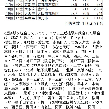
•近接駅を統合しています。２つ以上近接駅を統合した場合
は、駅名の後にＡ（ａｒｅａ）を付記しています。
•渡辺橋Ａ：肥後橋・渡辺橋、南森町Ａ：大阪天満宮・南森
町、花隈Ａ：西元町・花隈・みなと元町、上本町Ａ：大阪上
本町・谷町九丁目、岡本Ａ：岡本・摂津本山、谷町六丁目
Ａ：谷町六丁目・松屋町、烏丸Ａ：烏丸・四条、神戸三宮
Ａ：三ノ宮・神戸三宮（阪急神戸線）・神戸三宮（阪神本
線）・神戸三宮（神戸高速鉄道東西線）・三宮・花時計前、
なにわ橋Ａ：北浜（地下鉄堺筋線）・北浜（京阪本線）・な
にわ橋、伏見桃山Ａ：伏見桃山・桃山御陵前、高槻Ａ：高
槻・高槻市、ドーム前Ａ：ドーム前千代崎・ドーム前、なん
ばＡ：大阪難波・ＪＲ難波・なんば・難波、島本Ａ：水無
瀬・島本、元町Ａ：元町（阪神本線）・元町（神戸高速鉄道
東西線） ・元町（ＪＲ東海道本線） ・旧居留地（ＪＲ東海道
本線）・大丸前、舞子Ａ：舞子・舞子公園、桜川Ａ：桜川
（地下鉄千日前線）・桜川（阪神電鉄阪神なんば線）・汐見
橋・西長堀、野田Ａ：海老江・野田（阪神本線）・野田（Ｊ