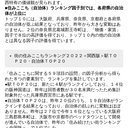
西特有の価値観が見られます。
■住みここち（自治体）ランキング因子別では、各府県の自治
体が上位に
トップ１０には、大阪府、兵庫県、奈良県、京都府と各府県
の自治体が並ぶ結果となっており、昨年から大きな変動はあ
りません。２位の奈良県北葛城郡王寺町は、「物価・家賃」
因子で８位の高評価を得ており、トップ１０内の他の自治体
とは異なる因子の評価を得ています。
街の住みここちランキング２０２２＜関西版＞駅ＴＯ
Ｐ２０・自治体ＴＯＰ２０
「住みここちに関する５９項目の設問」の因子分析から得ら
れた８つの要素別で、ランキングを集計しています。
●駅ＴＯＰ２０は、新たに４駅がランクインしており、１４位
の阪神国道は、昨年は回答者数が３０名未満だったため集計
対象外だった兵庫県西宮市にある駅です。
●自治体ＴＯＰ２０は、昨年２０位のうち、１９自治体がラン
クインする結果となっており、自治体の顔ぶれに変動はほぼ
ありません。昨年は２７位で今年１６位となっている大阪府
三島郡島本町は、大阪市や京都市のベッドタウンとして開発
が進んでいる自治体で、昨年の「住み続けたい街ランキング
＜全国版＞」で１位でした。