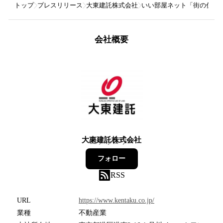
トップ
プレスリリース
大東建託株式会社
いい部屋ネット「街の住み
会社概要
大東建託株式会社
62
フォロワー
フォロー
RSS
URL
https://www.kentaku.co.jp/
業種
不動産業