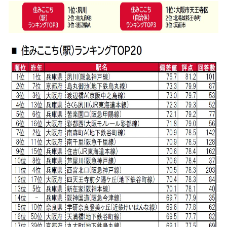
込
み
中
で
す