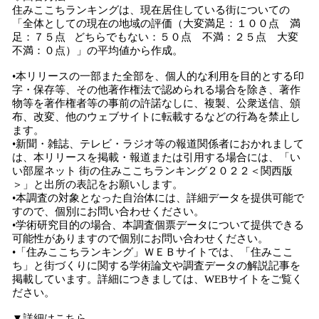
住みここちランキングは、現在居住している街についての
「全体としての現在の地域の評価（大変満足：１００点 満
足：７５点 どちらでもない：５０点 不満：２５点 大変
不満：０点）」の平均値から作成。
•本リリースの一部また全部を、個人的な利用を目的とする印
字・保存等、その他著作権法で認められる場合を除き、著作
物等を著作権者等の事前の許諾なしに、複製、公衆送信、頒
布、改変、他のウェブサイトに転載するなどの行為を禁止し
ます。
•新聞・雑誌、テレビ・ラジオ等の報道関係者におかれまして
は、本リリースを掲載・報道または引用する場合には、「い
い部屋ネット 街の住みここちランキング２０２２＜関西版
＞」と出所の表記をお願いします。
•本調査の対象となった自治体には、詳細データを提供可能で
すので、個別にお問い合わせください。
•学術研究目的の場合、本調査個票データについて提供できる
可能性がありますので個別にお問い合わせください。
•「住みここちランキング」ＷＥＢサイトでは、「住みここ
ち」と街づくりに関する学術論文や調査データの解説記事を
掲載しています。詳細につきましては、WEBサイトをご覧く
ださい。
▼詳細はこちら