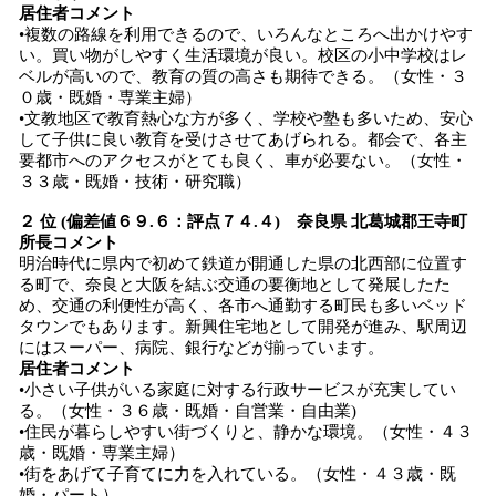
居住者コメント
•複数の路線を利用できるので、いろんなところへ出かけやす
い。買い物がしやすく生活環境が良い。校区の小中学校はレ
ベルが高いので、教育の質の高さも期待できる。（女性・３
０歳・既婚・専業主婦）
•文教地区で教育熱心な方が多く、学校や塾も多いため、安心
して子供に良い教育を受けさせてあげられる。都会で、各主
要都市へのアクセスがとても良く、車が必要ない。（女性・
３３歳・既婚・技術・研究職）
２ 位 (偏差値６９.６：評点７４.４) 奈良県 北葛城郡王寺町
所長コメント
明治時代に県内で初めて鉄道が開通した県の北西部に位置す
る町で、奈良と大阪を結ぶ交通の要衡地として発展したた
め、交通の利便性が高く、各市へ通勤する町民も多いベッド
タウンでもあります。新興住宅地として開発が進み、駅周辺
にはスーパー、病院、銀行などが揃っています。
居住者コメント
•小さい子供がいる家庭に対する行政サービスが充実してい
る。（女性・３６歳・既婚・自営業・自由業)
•住民が暮らしやすい街づくりと、静かな環境。（女性・４３
歳・既婚・専業主婦）
•街をあげて子育てに力を入れている。（女性・４３歳・既
婚・パート）