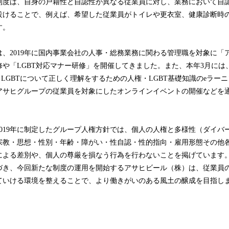
度は、自身の戸籍性と自認性が異なる従業員に対し、業務において自
み
設けることで、例えば、希望した従業員がトイレや更衣室、健康診断時
中
で
す。
す
、2019年に国内事業会社の人事・総務業務に関わる管理職を対象に「
修や「LGBT対応マナー研修」を開催してきました。また、本年3月には
象に、LGBTについて正しく理解をするための人権・LGBT基礎知識のeラー
アサヒグループの従業員を対象にしたオンラインイベントの開催などを通
。
019年に制定したグループ人権方針では、個人の人権と多様性（ダイバ
宗教・思想・性別・年齢・障がい・性自認・性的指向・雇用形態その他
による差別や、個人の尊厳を損なう行為を行わないことを掲げています
き、今回新たな制度の運用を開始するアサヒビール（株）は、従業員
ていける環境を整えることで、より働きがいのある風土の醸成を目指し