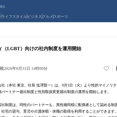
ES
ン
ライフスタイル
ビジネス
グルメ
スポーツ
ィ（LGBT）向けの社内制度を運用開始
社
2020年8月31日 14時00分
い
い
ね
（本社 東京、社長 塩澤賢一）は、9月1日（火）より性的マイノリテ
！
婚パートナー届出制度と性別取扱変更届出制度の運用を開始します。
数
を
読
出制度は、同性のパートナーも、異性婚同様に配偶者として認める制
み
、社宅の貸与、育児や介護休暇・休職の取得を利用することができます
込