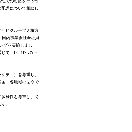
認性での対応を行う制
の配慮について相談し
アサヒグループ人権方
、国内事業会社全社員
ニングを実施しまし
じて、LGBTへの正
ーシティ）を尊重し、
各国・各地域の法令で
。
の多様性を尊重し、従
ます。