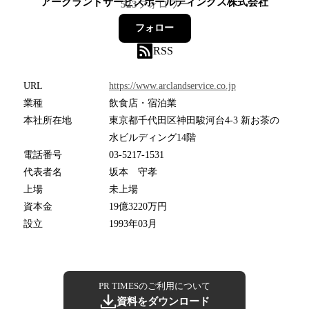
アークランドサービスホールディングス株式会社
523
フォロワー
フォロー
RSS
URL
https://www.arclandservice.co.jp
業種
飲食店・宿泊業
本社所在地
東京都千代田区神田駿河台4-3 新お茶の
水ビルディング14階
電話番号
03-5217-1531
代表者名
坂本 守孝
上場
未上場
資本金
19億3220万円
設立
1993年03月
PR TIMESのご利用について
資料をダウンロード