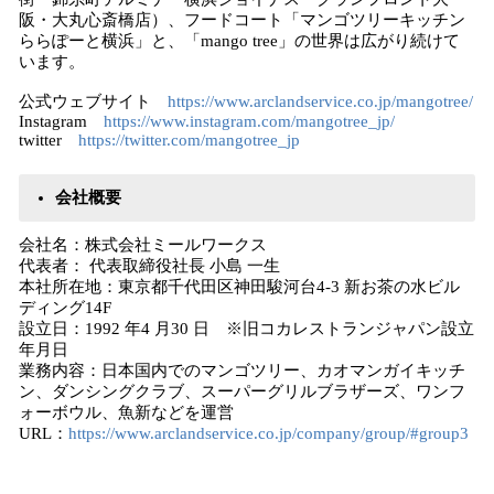
阪・大丸心斎橋店）、フードコート「マンゴツリーキッチン
ららぽーと横浜」と、「mango tree」の世界は広がり続けて
います。
公式ウェブサイト
https://www.arclandservice.co.jp/mangotree/
Instagram
https://www.instagram.com/mangotree_jp/
twitter
https://twitter.com/mangotree_jp
会社概要
会社名：株式会社ミールワークス
代表者： 代表取締役社長 小島 一生
本社所在地：東京都千代田区神田駿河台4-3 新お茶の水ビル
ディング14F
設立日：1992 年4 月30 日 ※旧コカレストランジャパン設立
年月日
業務内容：日本国内でのマンゴツリー、カオマンガイキッチ
ン、ダンシングクラブ、スーパーグリルブラザーズ、ワンフ
ォーボウル、魚新などを運営
URL：
https://www.arclandservice.co.jp/company/group/#group3