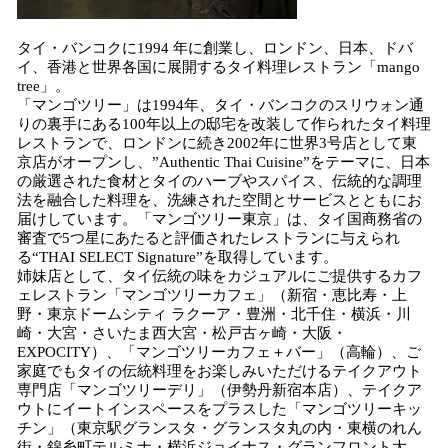
タイ・バンコクに1994 年に創業し、ロンドン、日本、ドバ
イ、香港と世界各国に展開するタイ料理レストラン「mango
tree」。
「マンゴツリー」は1994年、タイ・バンコクのスリウォン通
りの裏手にある100年以上の邸宅を改装して作られたタイ料理
レストランで、ロンドンに続き2002年に世界3号店として東
京店がオープンし、”Authentic Thai Cuisine”をテーマに、日本
の厳選された食材とタイのハーブやスパイス、伝統的な調理
法を融合した料理を、洗練された空間とサービスとともにお
届けしています。「マンゴツリー東京」は、タイ国商務省の
審査で5つ星にあたると評価されたレストランに与えられ
る“THAI SELECT Signature”を取得しています。
姉妹店として、タイ伝統の味をカジュアルにご提供するカフ
ェレストラン「マンゴツリーカフェ」（新宿・恵比寿・上
野・東京ドームシティ ラクーア・豊洲・北千住・横浜・川
崎・大宮・さいたま西大宮・松戸古ヶ崎・大阪・
EXPOCITY）、「マンゴツリーカフェ＋バー」（高輪）、ご
家庭でもタイの伝統料理をお楽しみいただけるテイクアウト
専門店「マンゴツリーデリ」（伊勢丹新宿本店）、テイクア
ウトにイートインスペースをプラスした「マンゴツリーキッ
チン」（東京駅グランスタ・グランスタ丸の内・東横のれん
街・錦糸町テルミナ・横浜ジョイナス・グランフロント大