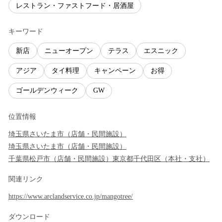
レストラン・ファストフード・居酒屋
キーワード
新店
ニューオープン
テラス
エスニック
アジア
タイ料理
キャンペーン
お得
ゴールデンウィーク
GW
位置情報
埼玉県
さいたま市
（
店舗・民間施設
）
埼玉県
さいたま市
（
店舗・民間施設
）
千葉県
松戸市
（
店舗・民間施設
）
東京都
千代田区
（
本社・支社
）
関連リンク
https://www.arclandservice.co.jp/mangotree/
ダウンロード