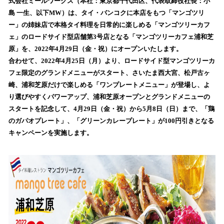
式会社ミールワークス（本社：東京都千代田区、代表取締役社長：小
読
島 一生、以下MW）は、タイ・バンコクに本店をもつ「マンゴツリ
み
ー」の姉妹店で本格タイ料理を日常的に楽しめる「マンゴツリーカフ
込
ェ」のロードサイド型店舗第3号店となる「マンゴツリーカフェ浦和芝
み
原」を、2022年4月29日（金・祝）にオープンいたします。
中
で
合わせて、2022年4月25日（月）より、ロードサイド型マンゴツリーカ
す
フェ限定のグランドメニューがスタート、さいたま西大宮、松戸古ヶ
崎、浦和芝原だけで楽しめる「ワンプレートメニュー」が登場し、よ
り選びやすくパワーアップ、浦和芝原オープンとグランドメニューの
スタートを記念して、4月29日（金・祝）から5月8日（日）まで、「鶏
のガパオプレート」、「グリーンカレープレート」が100円引きとなる
キャンペーンを実施します。