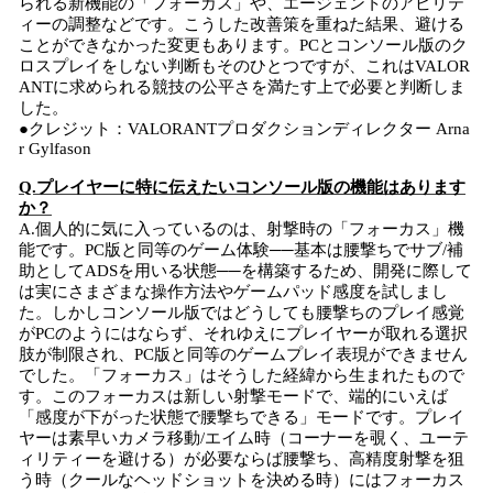
られる新機能の「フォーカス」や、エージェントのアビリテ
ィーの調整などです。こうした改善策を重ねた結果、避ける
ことができなかった変更もあります。PCとコンソール版のク
ロスプレイをしない判断もそのひとつですが、これはVALOR
ANTに求められる競技の公平さを満たす上で必要と判断しま
した。
●クレジット：VALORANTプロダクションディレクター Arna
r Gylfason
Q.プレイヤーに特に伝えたいコンソール版の機能はあります
か？
A.個人的に気に入っているのは、射撃時の「フォーカス」機
能です。PC版と同等のゲーム体験──基本は腰撃ちでサブ/補
助としてADSを用いる状態──を構築するため、開発に際して
は実にさまざまな操作方法やゲームパッド感度を試しまし
た。しかしコンソール版ではどうしても腰撃ちのプレイ感覚
がPCのようにはならず、それゆえにプレイヤーが取れる選択
肢が制限され、PC版と同等のゲームプレイ表現ができません
でした。「フォーカス」はそうした経緯から生まれたもので
す。このフォーカスは新しい射撃モードで、端的にいえば
「感度が下がった状態で腰撃ちできる」モードです。プレイ
ヤーは素早いカメラ移動/エイム時（コーナーを覗く、ユーテ
ィリティーを避ける）が必要ならば腰撃ち、高精度射撃を狙
う時（クールなヘッドショットを決める時）にはフォーカス