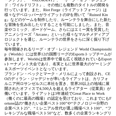
ーンテラ』、『VALORANT』、『リーグ・オブ・レジェン
ド：ワイルドリフト』、その他にも複数のタイトルの開発を
行っています。また、Riot Forge（ライアットフォージ）は
様々なデベロッパーがライアットのIPを用いて『Ruined Kin
g』などのゲームを制作したり、ルーンテラを舞台にした新た
な冒険を生み出したりすることを可能にしました。また、音
楽やコミック、ボードゲーム、さらにはエミー賞を受賞した
アニメシリーズ『Arcane』といった様々なマルチメディアプ
ロジェクトを通じ、ルーンテラの世界をさらに深く掘り下げ
ています。
毎年開催されるリーグ・オブ・レジェンド World Championshi
p（Worlds）には世界12の国際リーグのEsportsトップチームが
参加します。Worldsは世界中で最も広く視聴されているEsport
sトーナメント大会であり、名実ともに世界最大のゲーミング
＆スポーツイベントとなっています。
ブランドン・ベックとマーク・メリルによって創設され、CE
Oのディラン・ジャデジャが率いるライアットは、カリフォ
ルニア州ロサンゼルスに本社を置き、世界20以上の地域に展
開されたオフィスで4,500人を超えるライアター（従業員）が
働いています。ライアットは3年連続でGreat Place to Work
（働くのに最高の職場）の認定を受けており、これまでにもF
ortune誌の“働きたい企業ベスト100”や“テクノロジー分野の
企業ベスト25”、“ミレニアル世代が選ぶ職場ベスト100”、“フ
レキシブルな職場ベスト50”など、数多くの企業ランキングリ