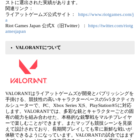
ストに選出された実績があります。
関連リンク：
ライアットゲームズ公式サイト：
https://www.riotgames.com/j
a
Riot Games Japan 公式X（旧Twitter）：
https://twitter.com/riotg
amesjapan
VALORANTについて
VALORANTはライアットゲームズが開発とパブリッシングを
手掛ける、競技性の高いキャラクターベースの5v5タクティカ
ルシューターで、PC、Xbox Series X|S、PlayStation®5に対応
します。VALORANTでは、多彩な銃とキャラクターごとの固
有の能力を組み合わせた、本格的な銃撃戦をマルチプレイヤ
ーで楽しむことができます。またマップも競技シーンを見据
えて設計されており、長期間プレイしても常に新鮮な戦いが
体験できるようになっています。VALORANTの試合ではまず