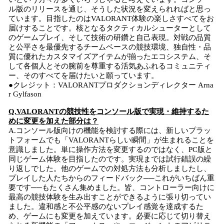
ル版のリリースを通じ、そうした状況を変えられればと思っ
ています。目指したのはVALORANT体験の楽しさすべてをお
届けすることです。核となるタクティカルシューターとして
のゲームプレイ、そして技術の研鑽と自己表現。対戦の品質
と公平さを最優先するチームベースの競技環境、独自性・品
質に優れたカスタマイズアイテムが揃ったエコシステム、そ
して各個人とその腕前を尊重する活気あふれるコミュニティ
ー、そのすべてを届けたいと願っています。
●クレジット：VALORANTプロダクションディレクター Arna
r Gylfason
Q.VALORANTの競技性をコンソール版で実現・維持するた
めに変更を加えた部分は？
A.コンソール版向けの機能を検討する際には、新しいプラッ
トフォームでも「VALORANTらしい瞬間」が生まれることを
意識しました。単に操作方法を変更するのではなく、PC版と
同じゲーム体験を目指したのです。実現までは試行錯誤の繰
り返しでした。他のゲームでの対処方法も分析しましたし、
プレイした人たちからのフィードバック──これがいちばん重
要です──もたくさん集めました。皆、コントローラー向けに
最高の競技体験を生み出すことができるように張り切ってい
ました。違和感と不公平感のないプレイ感覚を達成するた
め、ゲームにも変更を加えています。必要に応じて切り替え