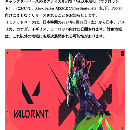
キャラクターベースのタクティカルFPS「VALORANT（ヴァロラン
読
ト）」において、Xbox Series X|SおよびPlayStation®5（以下、PS5®）
み
向けにまもなくリリースされることをお知らせします。
込
リミテッドベータは、日本時間の2024年6月15日（土）から日本、アメ
み
リカ、カナダ、イギリス、ヨーロッパ向けに公開されます。対象地域
中
で
は、これ以外の地域にも順次展開される可能性があります。
す