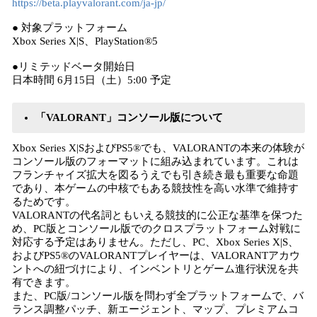
https://beta.playvalorant.com/ja-jp/
● 対象プラットフォーム
Xbox Series X|S、PlayStation®5
●リミテッドベータ開始日
日本時間 6月15日（土）5:00 予定
「VALORANT」コンソール版について
Xbox Series X|SおよびPS5®でも、VALORANTの本来の体験が
コンソール版のフォーマットに組み込まれています。これは
フランチャイズ拡大を図るうえでも引き続き最も重要な命題
であり、本ゲームの中核でもある競技性を高い水準で維持す
るためです。
VALORANTの代名詞ともいえる競技的に公正な基準を保つた
め、PC版とコンソール版でのクロスプラットフォーム対戦に
対応する予定はありません。ただし、PC、Xbox Series X|S、
およびPS5®のVALORANTプレイヤーは、VALORANTアカウ
ントへの紐づけにより、インベントリとゲーム進行状況を共
有できます。
また、PC版/コンソール版を問わず全プラットフォームで、バ
ランス調整パッチ、新エージェント、マップ、プレミアムコ