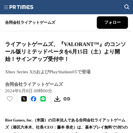
合同会社ライアットゲームズ
フォロー
ライアットゲームズ、『VALORANT™』のコンソ
ール版リミテッドベータを6月15日（土）より開
始！サインアップ受付中！
Xbox Series X|SおよびPlayStation®5で登場
合同会社ライアットゲームズ
2024年6月8日 08時00分
い
い
ね
！
Riot Games, Inc.（米国）の日本法人である合同会社ライアットゲーム
数
ズ（港区六本木、社長/CEO：藤本 恭史）は、基本プレイ無料で5対5の
を