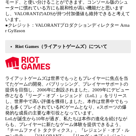
モード、と使い分けることができます。コンソール版のシュ
ーターに慣れている方にも親和性が高い機能だと思います
し、VALORANTのADSが持つ付加価値も維持できると考えて
います。
●クレジット：VALORANTプロダクションディレクター Arna
r Gylfason
Riot Games（ライアットゲームズ）について
ライアットゲームズは世界でもっともプレイヤーに焦点を当
てたゲームの開発、パブリッシング、プレイヤーサポートの
提供を目指し、2006年に創設されました。2009年にデビュー
作となる『リーグ・オブ・レジェンド（LoL）』をリリース
し、世界中で高い評価を獲得しました。本作は世界中でもっ
とも多くプレイされているPCゲームとなり、eスポーツの爆
発的な成長の主要な牽引役となっています。
LoLが誕生から10年が過ぎ、私たちは本作の進化を続けなが
らも、プレイヤーに新たなゲーム体験を提供できるよう、
『チームファイト タクティクス』、『レジェンド・オブ・ル