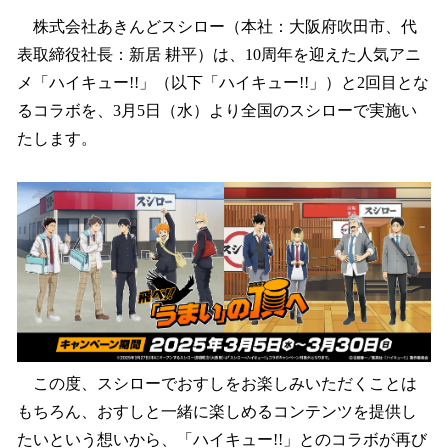
ね
！
株式会社あきんどスシロー（本社：大阪府吹田市、代
数
表取締役社長：新居 耕平）は、10周年を迎えた人気アニ
を
メ「ハイキュー!!」（以下「ハイキュー!!」）と2回目とな
読
み
るコラボを、3月5日（水）より全国のスシローで実施い
込
たします。
み
中
で
す
この度、スシローでおすしをお楽しみいただくことは
もちろん、おすしと一緒に楽しめるコンテンツを提供し
たいという想いから、「ハイキュー!!」とのコラボが再び