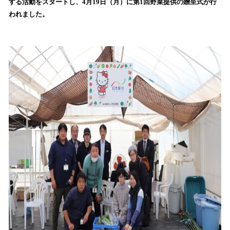
する活動をスタートし、4月19日（月）に第1回野菜提供の贈呈式が行
み
われました。
込
み
中
で
す