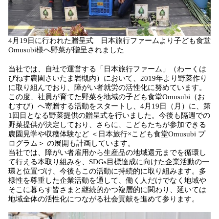
4月19日に行われた贈呈式 日本旅行ファームより子ども食堂
Omusubi様へ野菜が贈呈されました
当社では、自社で運営する「日本旅行ファーム」（わーくは
ぴねす農園さいたま岩槻内）において、2019年より野菜作り
に取り組んでおり、障がい者就労の活性化に努めています。
この度、社員が育てた野菜を地域の子ども食堂Omusubi（お
むすび）へ寄贈する活動をスタートし、4月19日（月）に、第
1回目となる野菜提供の贈呈式を行いました。今後も隔週での
野菜提供が決定しており、さらに、こどもたちが参加できる
農園見学や収穫体験など ＜日本旅行×こども食堂Omusubi プ
ログラム＞ の展開も計画しています。
当社では、障がい者雇用から生産品の地域還元までを循環し
て行える本取り組みを、SDGs目標達成に向けた企業活動の一
環と位置づけ、今後もこの活動に持続的に取り組みます。多
様性を尊重した企業活動を通して、働く人だけでなく地域や
そこに暮らす皆さまと継続的かつ複層的に関わり、延いては
地域全体の活性化につながる社会貢献を進めて参ります。