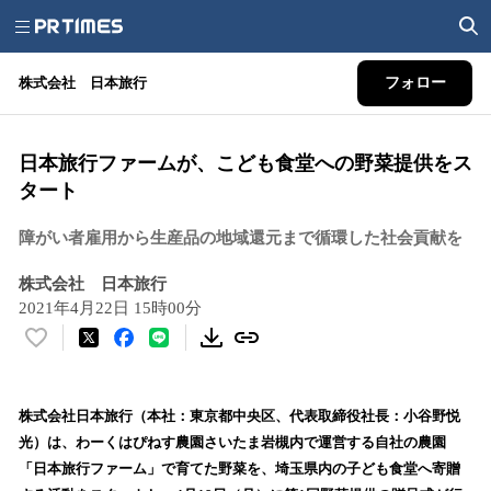
株式会社 日本旅行
フォロー
日本旅行ファームが、こども食堂への野菜提供をス
タート
障がい者雇用から生産品の地域還元まで循環した社会貢献を
株式会社 日本旅行
2021年4月22日 15時00分
い
い
ね
！
株式会社日本旅行（本社：東京都中央区、代表取締役社長：小谷野悦
数
光）は、わーくはぴねす農園さいたま岩槻内で運営する自社の農園
を
「日本旅行ファーム」で育てた野菜を、埼玉県内の子ども食堂へ寄贈
読