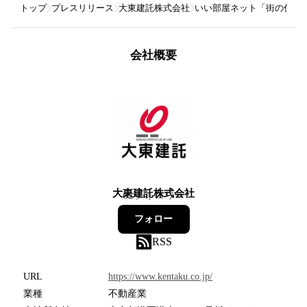
トップ
プレスリリース
大東建託株式会社
いい部屋ネット「街の住みこ
会社概要
大東建託株式会社
62
フォロワー
フォロー
RSS
URL
https://www.kentaku.co.jp/
業種
不動産業