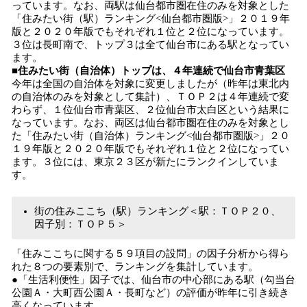
っています。なお、両駅は仙台都市圏在住のみを対象とした
「住みたい街（駅）ランキング<仙台都市圏版>」２０１９年
版と２０２０年版でもそれぞれ１位と２位になっています。
３位は長町南で、トップ３は全て仙台市にある駅となってい
ます。
■住みたい街（自治体）トップは、４年連続で仙台市青葉区
今年は全国の自治体を対象に変更しましたが（昨年は東北内
の自治体のみを対象として集計）、ＴＯＰ２は４年連続で変
わらず、１位仙台市青葉区、２位仙台市太白区という結果に
なっています。なお、両区は仙台都市圏在住のみを対象とし
た「住みたい街（自治体）ランキング<仙台都市圏版>」２０
１９年版と２０２０年版でもそれぞれ１位と２位になってい
ます。３位には、東京２３区が新たにランクインしていま
す。
街の住みここち（駅）ランキング＜駅：ＴＯＰ２０、
因子別：ＴＯＰ５＞
「住みここちに関する５９項目の設問」の因子分析から得ら
れた８つの要素別で、ランキングを集計しています。
●「生活利便性」因子では、仙台市の中心部にある駅（勾当台
公園Ａ・大町西公園Ａ・長町など）の評価が昨年に引き続き
高くなっています。