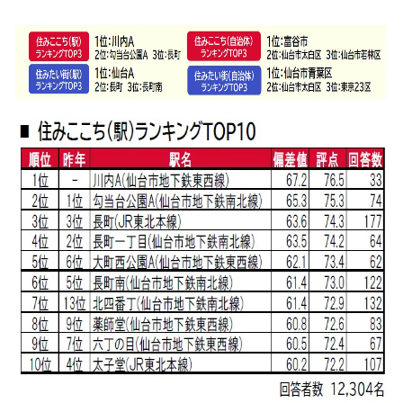
込
み
中
で
す