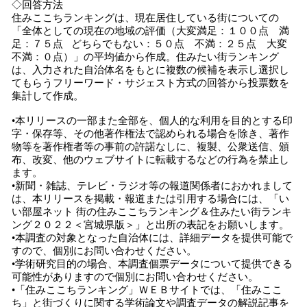
◇回答方法
住みここちランキングは、現在居住している街についての
「全体としての現在の地域の評価（大変満足：１００点 満
足：７５点 どちらでもない：５０点 不満：２５点 大変
不満：０点）」の平均値から作成。住みたい街ランキング
は、入力された自治体名をもとに複数の候補を表示し選択し
てもらうフリーワード・サジェスト方式の回答から投票数を
集計して作成。
•本リリースの一部また全部を、個人的な利用を目的とする印
字・保存等、その他著作権法で認められる場合を除き、著作
物等を著作権者等の事前の許諾なしに、複製、公衆送信、頒
布、改変、他のウェブサイトに転載するなどの行為を禁止し
ます。
•新聞・雑誌、テレビ・ラジオ等の報道関係者におかれまして
は、本リリースを掲載・報道または引用する場合には、「い
い部屋ネット 街の住みここちランキング＆住みたい街ランキ
ング２０２２＜宮城県版＞」と出所の表記をお願いします。
•本調査の対象となった自治体には、詳細データを提供可能で
すので、個別にお問い合わせください。
•学術研究目的の場合、本調査個票データについて提供できる
可能性がありますので個別にお問い合わせください。
•「住みここちランキング」ＷＥＢサイトでは、「住みここ
ち」と街づくりに関する学術論文や調査データの解説記事を