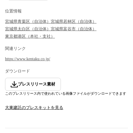
位置情報
宮城県
青葉区
（
自治体
）
宮城県
若林区
（
自治体
）
宮城県
太白区
（
自治体
）
宮城県
富谷市
（
自治体
）
東京都
港区
（
本社・支社
）
関連リンク
https://www.kentaku.co.jp/
ダウンロード
プレスリリース素材
このプレスリリース内で使われている画像ファイルがダウンロードできます
大東建託
のプレスキットを見る