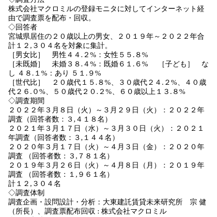
株式会社マクロミルの登録モニタに対してインターネット経
由で調査票を配布・回収。
◇回答者
宮城県居住の２０歳以上の男女、２０１９年～２０２２年合
計１２,３０４名を対象に集計。
［男女比］ 男性４４.２%：女性５５.８%
［未既婚］ 未婚３８.４%：既婚６１.６% ［子ども］ な
し ４８.１%：あり ５１.９%
［世代比］ ２０歳代１５.８%、３０歳代２４.２%、４０歳
代２６.０%、５０歳代２０.２%、６０歳以上１３.８%
◇調査期間
２０２２年３月８日（火）～３月２９日（火）：２０２２年
調査（回答者数：３,４１８名）
２０２１年３月１７日（水）～３月３０日（火）：２０２１
年調査（回答者数：３,１４４名）
２０２０年３月１７日（火）～４月３日（金）：２０２０年
調査 （回答者数：３,７８１名）
２０１９年３月２６日（火）～４月８日（月）：２０１９年
調査 （回答者数：１,９６１名）
計１２,３０４名
◇調査体制
調査企画・設問設計・分析：大東建託賃貸未来研究所 宗 健
（所長）、調査票配布回収 : 株式会社マクロミル