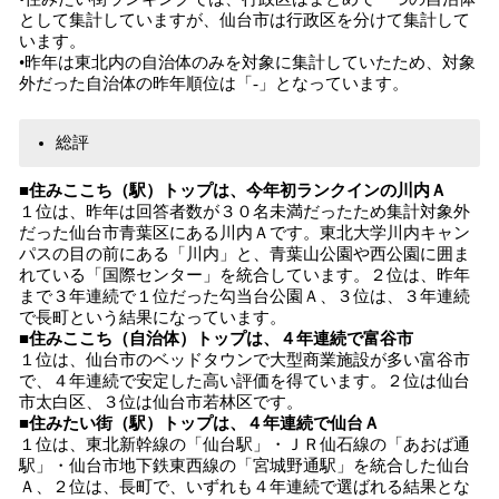
として集計していますが、仙台市は行政区を分けて集計して
います。
•昨年は東北内の自治体のみを対象に集計していたため、対象
外だった自治体の昨年順位は「-」となっています。
総評
■住みここち（駅）トップは、今年初ランクインの川内Ａ
１位は、昨年は回答者数が３０名未満だったため集計対象外
だった仙台市青葉区にある川内Ａです。東北大学川内キャン
パスの目の前にある「川内」と、青葉山公園や西公園に囲ま
れている「国際センター」を統合しています。２位は、昨年
まで３年連続で１位だった勾当台公園Ａ、３位は、３年連続
で長町という結果になっています。
■住みここち（自治体）トップは、４年連続で富谷市
１位は、仙台市のベッドタウンで大型商業施設が多い富谷市
で、４年連続で安定した高い評価を得ています。２位は仙台
市太白区、３位は仙台市若林区です。
■住みたい街（駅）トップは、４年連続で仙台Ａ
１位は、東北新幹線の「仙台駅」・ＪＲ仙石線の「あおば通
駅」・仙台市地下鉄東西線の「宮城野通駅」を統合した仙台
Ａ、２位は、長町で、いずれも４年連続で選ばれる結果とな