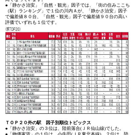
●「静かさ治安」「自然・観光」因子では、「街の住みここち
（駅）ランキング」で１位の川内Ａが、「静かさ治安」因子
で偏差値８０台、「自然・観光」因子で偏差値９０台の高い
評価でいずれも１位です。
ＴＯＰ２０外の駅 因子別順位トピックス
●「静かさ治安」の３位は、陸前落合(ＪＲ仙山線)でした。
●「物価家賃」の１位は、小牛田(ＪＲ東北本線)、２位は、陸