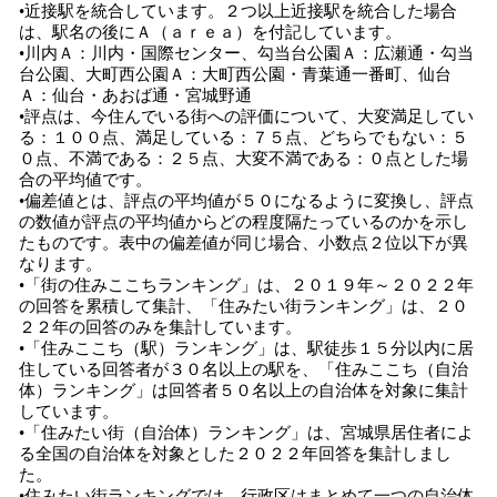
•近接駅を統合しています。２つ以上近接駅を統合した場合
は、駅名の後にＡ（ａｒｅａ）を付記しています。
•川内Ａ：川内・国際センター、勾当台公園Ａ：広瀬通・勾当
台公園、大町西公園Ａ：大町西公園・青葉通一番町、仙台
Ａ：仙台・あおば通・宮城野通
•評点は、今住んでいる街への評価について、大変満足してい
る：１００点、満足している：７５点、どちらでもない：５
０点、不満である：２５点、大変不満である：０点とした場
合の平均値です。
•偏差値とは、評点の平均値が５０になるように変換し、評点
の数値が評点の平均値からどの程度隔たっているのかを示し
たものです。表中の偏差値が同じ場合、小数点２位以下が異
なります。
•「街の住みここちランキング」は、２０１９年～２０２２年
の回答を累積して集計、「住みたい街ランキング」は、２０
２２年の回答のみを集計しています。
•「住みここち（駅）ランキング」は、駅徒歩１５分以内に居
住している回答者が３０名以上の駅を、「住みここち（自治
体）ランキング」は回答者５０名以上の自治体を対象に集計
しています。
•「住みたい街（自治体）ランキング」は、宮城県居住者によ
る全国の自治体を対象とした２０２２年回答を集計しまし
た。
•住みたい街ランキングでは、行政区はまとめて一つの自治体