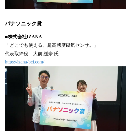
パナソニック賞
■株式会社IZANA
「どこでも使える、超高感度磁気センサ。」
代表取締役 大前 緩奈 氏
https://izana-bci.com/