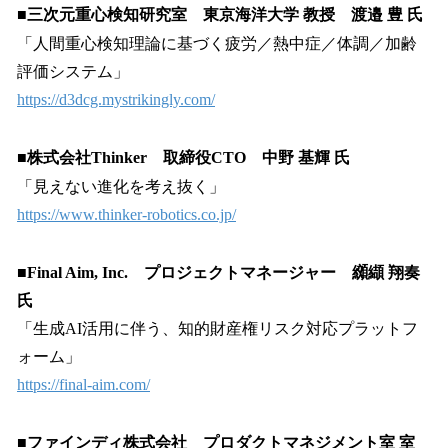
■三次元重心検知研究室 東京海洋大学 教授 渡邉 豊 氏
「人間重心検知理論に基づく疲労／熱中症／体調／加齢
評価システム」
https://d3dcg.mystrikingly.com/
■株式会社Thinker 取締役CTO 中野 基輝 氏
「見えない進化を考え抜く」
https://www.thinker-robotics.co.jp/
■Final Aim, Inc. プロジェクトマネージャー 纐纈 翔奏
氏
「生成AI活用に伴う、知的財産権リスク対応プラットフ
ォーム」
https://final-aim.com/
■ファインディ株式会社 プロダクトマネジメント室 室