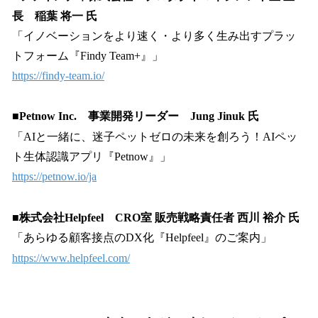
長 稲葉 将一 氏
「イノベーションをより速く・より多く生み出すプラッ
トフォーム『Findy Team+』」
https://findy-team.io/
■Petnow Inc. 事業開発リーダー Jung Jinuk 氏
「AIと一緒に、迷子ペットゼロの未来を創ろう！AIペッ
ト生体認識アプリ『Petnow』」
https://petnow.io/ja
■株式会社Helpfeel CRO室 販売戦略責任者 西川 裕介 氏
「あらゆる顧客接点のDX化『Helpfeel』のご案内」
https://www.helpfeel.com/