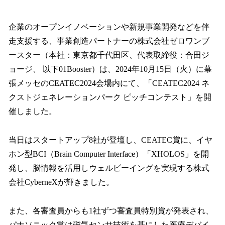
い
ね
！
企業のオープンイノベーションや新規事業開発などを伴
数
走支援する、事業創造パートナーの株式会社ゼロワンブ
を
ースター（本社：東京都千代田区、代表取締役：合田ジ
読
み
ョージ、 以下01Booster）は、2024年10月15日（火）に幕
込
張メッセのCEATEC2024会場内にて、「CEATEC2024 ネ
み
クストジェネレーションパーク ピッチコンテスト」を開
中
で
催しました。
す
当日はスタートアップ8社が登壇し、CEATEC賞に、イヤ
ホン型BCI（Brain Computer Interface）「XHOLOS」を開
発し、脳情報を活用しウェルビーイングを実現する株式
会社CyberneXが輝きました。
また、各審査員からも1社ずつ審査員特別賞が発表され、
パナソニック賞は磁気センサ技術を基にした医療デバイ