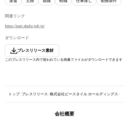
派遣
主婦
就職
転職
仕事探し
勤務条件
関連リンク
https://part.shufu-job.jp/
ダウンロード
プレスリリース素材
このプレスリリース内で使われている画像ファイルがダウンロードできます
トップ
プレスリリース
株式会社ビースタイル ホールディングス
【主
会社概要