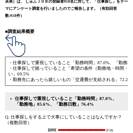
斉美）は、 しゅふＪＯＢの登録者918名に対して、「仕事探し」をテー
読
マにアンケート調査を行いましたのでご報告します。（有効回答
み
数:918件）
込
み
中
■調査結果概要
で
す
・仕事探しで重視していること「勤務時間」87.0%、「勤務地」8
・仕事探しで困っていること「希望の条件（勤務地・時間・日
い」69.5%
・勤務先にあったら嬉しいもの「交通費が支給される」72.2%
仕事探しで重視していること「勤務時間」87.0%、
「勤務地」85.6%、「勤務日数」76.4%
Q. 仕事探しをする上で大事にしていることはなんですか？
（複数回答）