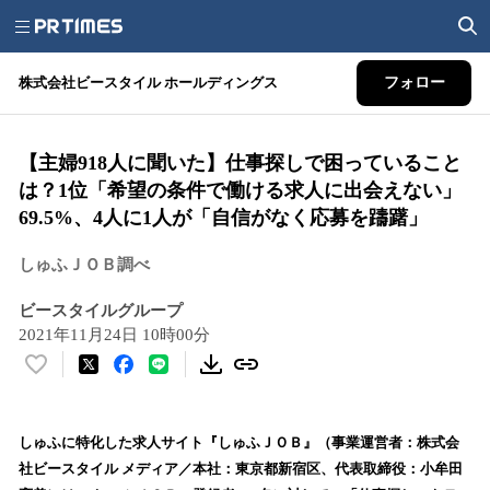
株式会社ビースタイル ホールディングス
フォロー
【主婦918人に聞いた】仕事探しで困っていること
は？1位「希望の条件で働ける求人に出会えない」
69.5%、4人に1人が「自信がなく応募を躊躇」
しゅふＪＯＢ調べ
ビースタイルグループ
2021年11月24日 10時00分
い
い
ね
！
しゅふに特化した求人サイト『しゅふＪＯＢ』（事業運営者：株式会
数
社ビースタイル メディア／本社：東京都新宿区、代表取締役：小牟田
を