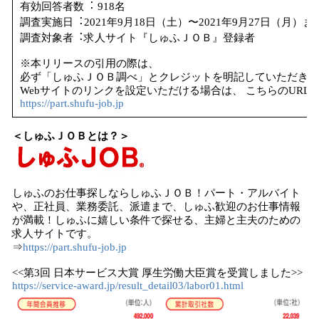
有効回答者数︓ 918名
調査実施日︓2021年9月18日（土）〜2021年9月27日（月）ま
調査対象者︓求人サイト『しゅふＪＯＢ』登録者
※本リリースの引用の際は、
必ず「しゅふＪＯＢ調べ」とクレジットを明記していただきま
Webサイトのリンクを設定いただける場合は、 こちらのURL
https://part.shufu-job.jp
＜しゅふＪＯＢとは？＞
しゅふのお仕事探しならしゅふＪＯＢ！パート・アルバイト
や、正社員、業務委託、派遣まで、しゅふ歓迎のお仕事情報
が満載！しゅふに嬉しい条件で探せる、主婦と主夫のための
求人サイトです。
⇒
https://part.shufu-job.jp
<<第3回 日本サービス大賞 厚生労働大臣賞を受賞しました>>
https://service-award.jp/result_detail03/labor01.html