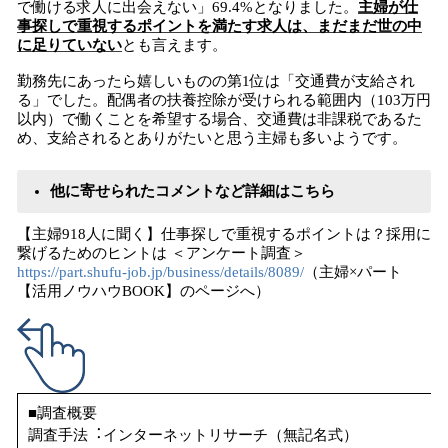
で働ける求人に出会えない」69.4%となりました。
主婦が仕
事探しで重視するポイントを満たす求人は、まだまだ世の中
に足りていない
とも言えます。
勤務先にあったら嬉しいものの第1位は「交通費が支給され
る」でした。配偶者の扶養控除が受けられる範囲内（103万円
以内）で働くことを希望する場合、交通費は非課税であるた
め、支給されるとありがたいと思う主婦も多いようです。
他に寄せられたコメントなど詳細はこちら
【主婦918人に聞く】仕事探しで重視するポイントは？採用に
繋げるためのヒントは ＜アンケート調査＞
https://part.shufu-job.jp/business/details/8089/
（主婦×パート
【活用ノウハウBOOK】のページへ）
■調査概要
調査⼿法︓インターネットリサーチ（無記名式）