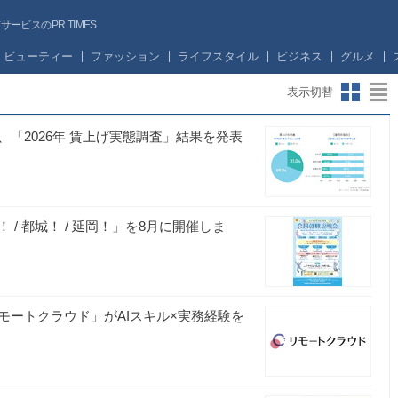
ビスのPR TIMES
ビューティー
ファッション
ライフスタイル
ビジネス
グルメ
表示切替
「2026年 賃上げ実態調査」結果を発表
/ 都城！ / 延岡！」を8月に開催しま
モートクラウド」がAIスキル×実務経験を