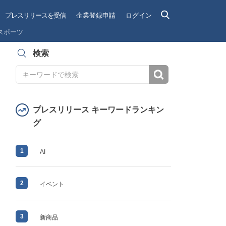
プレスリリースを受信
企業登録申請
ログイン
スポーツ
検索
検索
プレスリリース キーワードランキン
グ
1
AI
2
イベント
3
新商品