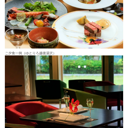
ご夕食一例（ゆとりろ越後湯沢）