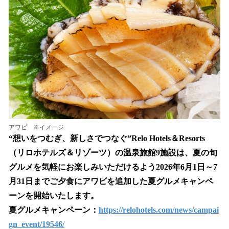
を
読
み
込
み
中
で
す
アワビ ※イメージ
“想いをつむぎ、新しさでつなぐ”Relo Hotels＆Resorts
（リロホテルズ＆リゾーツ）の温泉旅館9施設は、夏の旬
グルメを気軽にお楽しみいただけるよう2026年6月1日～7
月31日までご夕食にアワビを追加した夏グルメキャンペ
ーンを開始いたします。
夏グルメキャンペーン：
https://relohotels.com/news/campai
gn_event/19546/