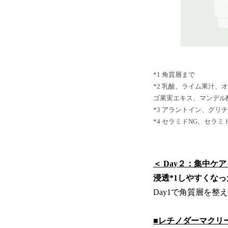
*1 角質層まで
*2 乳酸、ライム果汁
ゴ果実エキス、マンデル
*3 アラントイン、グリ
*4 セラミドNG、セラ
＜ Day２：集中ケア
浸透*1しやすくな
Day1で角質層を整
■レチノダーマクリー