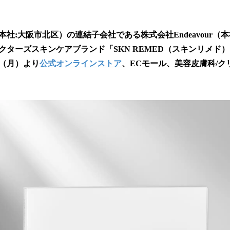
い
ね
！
数
社:大阪市北区）の連結子会社である株式会社Endeavour（
を
クターズスキンケアブランド「SKN REMED（スキンリメド
読
日（月）より
公式オンラインストア
、ECモール、美容皮膚科/
み
込
み
中
で
す