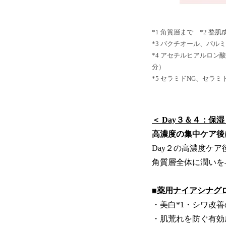
*1 角質層まで *2 整肌
*3 バクチオール、パ
*4 アセチルヒアルロン
分）
*5 セラミドNG、セラ
＜ Day３＆４：保
高濃度の集中ケア後
Day２の高濃度ケ
角質層全体に潤いを
■薬用ナイアシナグ
・美白*1・シワ改
・肌荒れを防ぐ有効