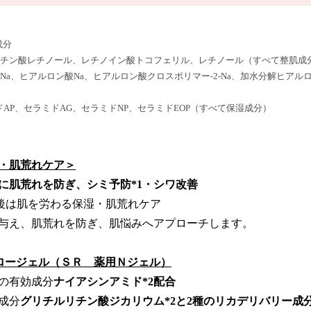
成分
ルミチン酸レチノール、レチノイン酸トコフェリル、レチノール（すべて整肌成
酸Na、ヒアルロン酸Na、ヒアルロン酸クロスポリマー-2-Na、加水分解ヒアル
ミドAP、セラミドAG、セラミドNP、セラミドEOP（すべて保湿成分）
湿・肌荒れケア＞
に肌荒れを防ぎ、シミ予防*1・シワ改善
ア後は肌を労わる保湿・肌荒れケア
与え、肌荒れを防ぎ、肌悩みへアプローチします。
ロージェル（ＳＲ 薬用Ｎジェル）
善の有効成分
ナイアシンアミド*2配合
成分
グリチルリチン酸ジカリウム*2と2種のリカデリバリー成分