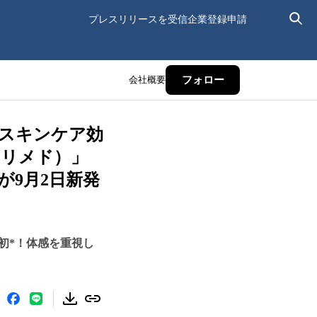
プレスリリースを受信
企業登録申請
会社概要
フォロー
でスキンケア効
ンリメド）」
9月2日新発
初*！体感を重視し