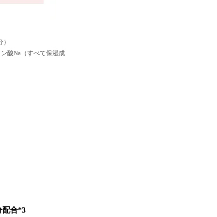
分）
ロン酸Na（すべて保湿成
配合*3