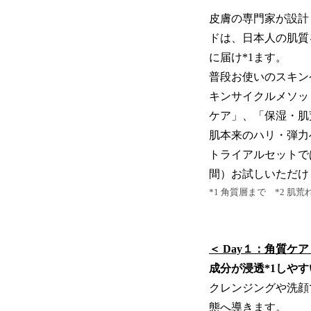
皮膚の専門家が設計
ドは、日本人の肌質
に届け*1ます。
普段お使いのスキン
キンサイクルメソッ
ケア」、「保湿・肌
肌本来のハリ・弾力
トライアルセットで
間）お試しいただけ
*1 角質層まで *2 肌
＜ Day１：角質ケア
成分が浸透*1しや
クレンジングや洗顔
態へ導きます。