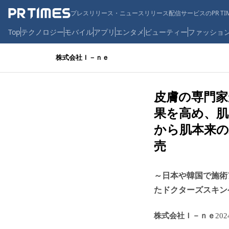
プレスリリース・ニュースリリース配信サービスのPR TIM
Top
テクノロジー
モバイル
アプリ
エンタメ
ビューティー
ファッショ
株式会社Ｉ－ｎｅ
皮膚の専門家
果を高め、肌
から肌本来の
売
～日本や韓国で施術
たドクターズスキン
株式会社Ｉ－ｎｅ
20