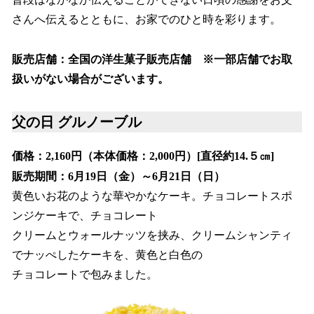
読
み
さんへ伝えるとともに、お家でのひと時を彩ります。
込
み
販売店舗：全国の洋生菓子販売店舗 ※一部店舗でお取
中
で
扱いがない場合がございます。
す
父の日 グルノーブル
価格：2,160円（本体価格：2,000円）[直径約14.５㎝]
販売期間：6月19日（金）～6月21日（日）
黄色いお花のような華やかなケーキ。チョコレートスポ
ンジケーキで、チョコレート
クリームとウォールナッツを挟み、クリームシャンティ
でナッぺしたケーキを、黄色と白色の
チョコレートで包みました。