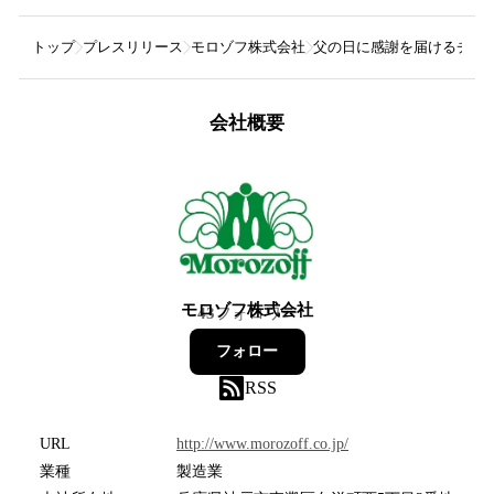
トップ
プレスリリース
モロゾフ株式会社
父の日に感謝を届けるチョ
会社概要
モロゾフ株式会社
43
フォロワー
フォロー
RSS
URL
http://www.morozoff.co.jp/
業種
製造業