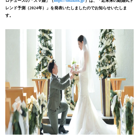
ロデュースの「スマ婚」（
https://smakon.jp/
）は、「近未来の結婚式ト
読
レンド予測（2024年）」を発表いたしましたのでお知らせいたしま
み
す。
込
み
中
で
す