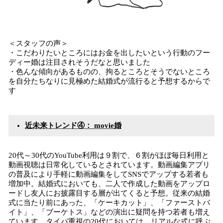
＜スタッフの声＞
・こだわりたいところにはお金を出したいという行動のフー
ディー婚は注目されそうだなと思いました
・色んな傾向があるものの、拘るところとそうでないところ
を自分たちなりに見極めた結婚式が流行ると予想するからで
す
近未来トレンド④： movie婚
20代～30代のYouTube利用は９割で、６割がほぼ毎日利用と
動画視聴は日常化しているとされています。動画編集アプリ
の普及により手軽に動画編集をしてSNSでアップする若者も
増加中。結婚式においても、二人で作成した動画をアップロ
ードし友人にお披露目する層が出てくると予想。従来の結婚
式に当たり前にあった、「ケーキカット」、「ファーストバ
イト」、「ブーケトス」などの演出に疑問を持つ若者も増え
ています。タイパ重視の20代においては、リアルな式に呼ぶ