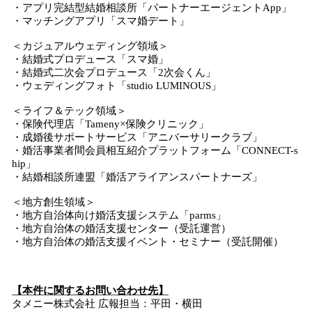
・アプリ完結型結婚相談所「パートナーエージェントApp」
・マッチングアプリ「スマ婚デート」
＜カジュアルウェディング領域＞
・結婚式プロデュース「スマ婚」
・結婚式二次会プロデュース「2次会くん」
・ウェディングフォト「studio LUMINOUS」
＜ライフ＆テック領域＞
・保険代理店「Tameny×保険クリニック」
・成婚後サポートサービス「アニバーサリークラブ」
・婚活事業者間会員相互紹介プラットフォーム「CONNECT-s
hip」
・結婚相談所連盟「婚活アライアンスパートナーズ」
＜地方創生領域＞
・地方自治体向け婚活支援システム「parms」
・地方自治体の婚活支援センター（受託運営）
・地方自治体の婚活支援イベント・セミナー（受託開催）
【本件に関するお問い合わせ先】
タメニー株式会社 広報担当：平田・横田