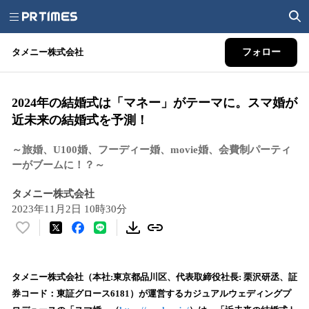
タメニー株式会社
フォロー
2024年の結婚式は「マネー」がテーマに。スマ婚が
近未来の結婚式を予測！
～旅婚、U100婚、フーディー婚、movie婚、会費制パーティ
ーがブームに！？～
タメニー株式会社
2023年11月2日 10時30分
い
い
ね
！
タメニー株式会社（本社:東京都品川区、代表取締役社長: 栗沢研丞、証
数
券コード：東証グロース6181）が運営するカジュアルウェディングプ
を