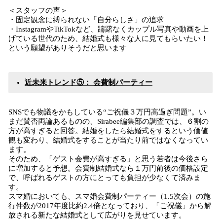
＜スタッフの声＞
・固定観念に縛られない「自分らしさ」の追求
・InstagramやTikTokなど、躊躇なくカップル写真や動画を上
げている世代のため、結婚式も様々な人に見てもらいたい！
という願望がありそうだと思います
近未来トレンド⑤： 会費制パーティー
SNSでも物議をかもしている“ご祝儀３万円高過ぎ問題”。い
まだ賛否両論あるものの、Sirabee編集部の調査では、６割の
方が高すぎると回答。結婚をしたら結婚式をするという価値
観も変わり、結婚式をすることが当たり前ではなくなってい
ます。
そのため、「ゲスト会費が高すぎる」と思う若者は今後さら
に増加すると予想。会費制結婚式なら１万円前後の価格設定
で、呼ばれるゲストの方にとっても負担が少なくて済みま
す。
スマ婚においても、スマ婚会費制パーティー（1.5次会）の施
行件数が2017年度比約2.4倍となっており、「ご祝儀」から解
放される新たな結婚式として広がりを見せています。