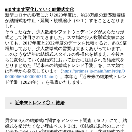
■ますます変化していく結婚式文化
新型コロナの影響により2020年度は、約28万組の新郎新婦様
が結婚式を中止・延期・規模縮小（※１）することとなりま
した。
そうしたなか、少人数婚やフォトウェディングがあらたな形
式として注目されてきました。スマ婚の少人数挙式実績にお
いても、2017年度と2022年度のデータを比較すると、約3.9倍
増加しており、少人数挙式の需要は大きくあがっています。
このような近年の結婚式スタイルの多様化を踏まえ、今後さ
らに変化していく結婚式において新たに注目される結婚式を
とりまとめた「近未来の結婚式トレンド予測」を、スマ婚で
は昨年から発表しています（
https://prtimes.jp/main/html/rd/p/0
00000669.000006313.html
）。本年も「近未来の結婚式トレン
ド予測（2024年）」を発表いたします。
近未来トレンド①： 旅婚
男女500人の結婚式に関するアンケート調査（※２）にて、結
婚式を挙げたくない理由ベスト３は、①結婚式以外のことで
お金をつかいたい②結婚式の準備が面倒くさい③結婚式で注