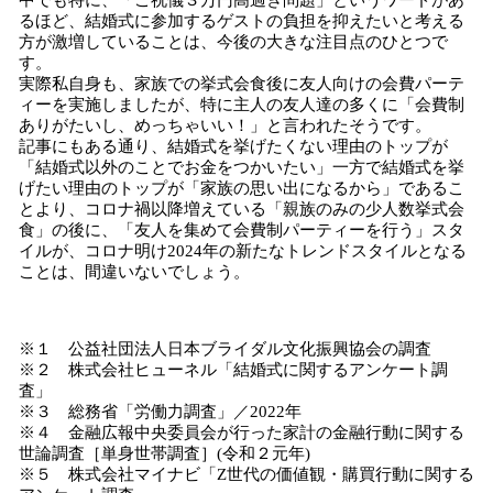
中でも特に、「ご祝儀３万円高過ぎ問題」というワードがあ
るほど、結婚式に参加するゲストの負担を抑えたいと考える
方が激増していることは、今後の大きな注目点のひとつで
す。
実際私自身も、家族での挙式会食後に友人向けの会費パーテ
ィーを実施しましたが、特に主人の友人達の多くに「会費制
ありがたいし、めっちゃいい！」と言われたそうです。
記事にもある通り、結婚式を挙げたくない理由のトップが
「結婚式以外のことでお金をつかいたい」一方で結婚式を挙
げたい理由のトップが「家族の思い出になるから」であるこ
とより、コロナ禍以降増えている「親族のみの少人数挙式会
食」の後に、「友人を集めて会費制パーティーを行う」スタ
イルが、コロナ明け2024年の新たなトレンドスタイルとなる
ことは、間違いないでしょう。
※１ 公益社団法人日本ブライダル文化振興協会の調査
※２ 株式会社ヒューネル「結婚式に関するアンケート調
査」
※３ 総務省「労働力調査」／2022年
※４ 金融広報中央委員会が行った家計の金融行動に関する
世論調査［単身世帯調査］(令和２元年)
※５ 株式会社マイナビ「Z世代の価値観・購買行動に関する