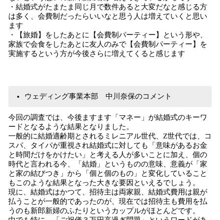
・結婚式がたまたま同じ月で数件あると大変だなと感じる方
は多く、会費制だったらいいなと思う人は増えていくと思い
ます
・【旅婚】をしたあとに【会費制パーティー】という形や、
家族で会食をしたあとに友人のみで【会費制パーティー】を
実施するという方が今後さらに増えてくると感じます
ウェディング事業本部 中川奈保のコメント
今回の調査では、今後ますます「マネー」が結婚式のキーワ
ードとなるような結果となりました。
一般的に結婚適齢期とされるミレニアル世代、Z世代では、コ
スパ、タイパが重視され結婚式に対しても「意味があるお金
と時間だけをかけたい」と考える人が多いことに加え、個の
時代と言われる今、「結婚」というものの意味、意義が「家
と家の結びつき」から「個と個のもの」と変化していること
もこのような結果となった大きな要因といえるでしょう。
現に、結婚式はかつて、招待主は両家親、結婚式費用は親が
払うことが一般的であったのが、現在では招待主も費用を払
うのも新郎新婦のふたりというカップルがほとんどです。