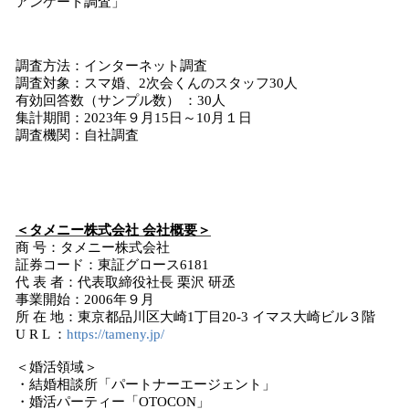
アンケート調査」
調査方法：インターネット調査
調査対象：スマ婚、2次会くんのスタッフ30人
有効回答数（サンプル数） ：30人
集計期間：2023年９月15日～10月１日
調査機関：自社調査
＜タメニー株式会社 会社概要＞
商 号：タメニー株式会社
証券コード：東証グロース6181
代 表 者：代表取締役社長 栗沢 研丞
事業開始：2006年９月
所 在 地：東京都品川区大崎1丁目20-3 イマス大崎ビル３階
U R L ：
https://tameny.jp/
＜婚活領域＞
・結婚相談所「パートナーエージェント」
・婚活パーティー「OTOCON」