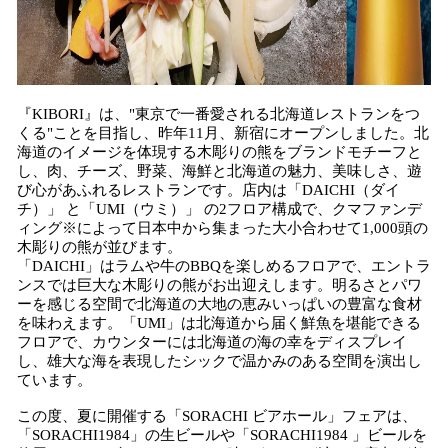
『KIBORI』は、"東京で一番愛される北海道レストランをつ
くる"ことを目指し、昨年11月、新宿にオープンしました。北
海道のイメージを体現する木彫りの熊をブランドモチーフと
し、肉、チーズ、野菜、海鮮と北海道の魅力、美味しさ、遊
び心があふれるレストランです。店内は「DAICHI（ダイ
チ）」 と「UMI（ウミ）」 の2フロア構成で、クマファンデ
ィング※によって日本中から集まった大小合わせて1,000頭の
木彫りの熊が並びます。
「DAICHI」はラムや牛のBBQを楽しめるフロアで、エントラ
ンスでは巨大な木彫りの熊がお出迎えします。明るさとパワ
ーを感じる空間で北海道の大地の恵みいっぱいの豊富な食材
を味わえます。「UMI」は北海道から届く鮮魚を堪能できる
フロアで、カウンターには北海道の海の幸をディスプレイ
し、雄大な海を表現したシックで温かみのある空間を演出し
ています。
この度、夏に開催する「SORACHI ビアホール」フェアは、
「SORACHI1984」の生ビールや「SORACHI1984 」ビールを