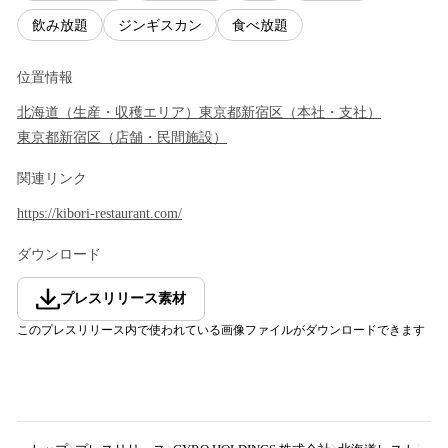
飲み放題
ジンギスカン
食べ放題
位置情報
北海道
（
生産・収穫エリア
）
東京都
新宿区
（
本社・支社
）
東京都
新宿区
（
店舗・民間施設
）
関連リンク
https://kibori-restaurant.com/
ダウンロード
プレスリリース素材
このプレスリリース内で使われている画像ファイルがダウンロードできます