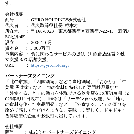
す。
会社概要
商号 ： GYRO HOLDINGS株式会社
代表者 ： 代表取締役社長 根本寿一
所在地 ： 〒160-0023 東京都新宿区西新宿7-22-43 新宿J
ECビル4F
設立 ： 2006年6月
資本金 ： 3,000万円
事業内容 ： 食に関わるサービスの提供（1.飲食店経営 2.独
立支援 3.FC店舗支援）
URL ：
https://gyro.holdings
パートナーズダイニング
「北の家族」「四国酒場」などご当地酒場、「おかか」「⽣
姜屋 ⿊兵衛」など⼀つの⾷材に特化した専⾨料理屋など、
「外⾷すること」の魅⼒を体現できる飲⾷店を38店舗展開（2
023年6月1日現在）。昨今は「サーモン⾷べ放題」や「地元
の⾷材を使った商品開発」など、「外⾷すること」の喜びを
改めて感じてただけるような、美味しく楽しく、ドキドキす
る体験型の企画を多数打ち出しています。
会社概要
商号 ： 株式会社パートナーズダイニング