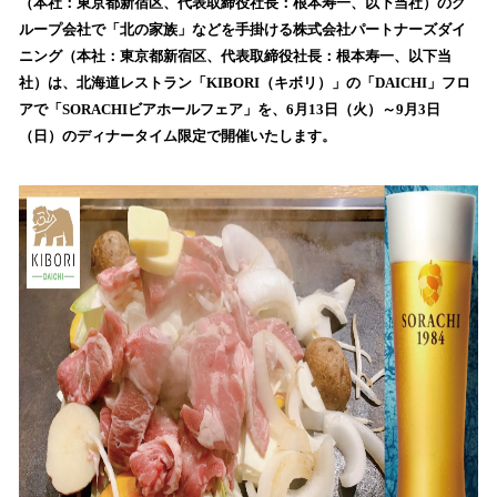
数
（本社：東京都新宿区、代表取締役社長：根本寿一、以下当社）のグ
を
ループ会社で「北の家族」などを手掛ける株式会社パートナーズダイ
読
ニング（本社：東京都新宿区、代表取締役社長：根本寿一、以下当
み
社）は、北海道レストラン「KIBORI（キボリ）」の「DAICHI」フロ
込
アで「SORACHIビアホールフェア」を、6月13日（火）～9月3日
み
（日）のディナータイム限定で開催いたします。
中
で
す