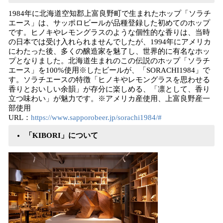
1984年に北海道空知郡上富良野町で生まれたホップ「ソラチ
エース」は、サッポロビールが品種登録した初めてのホップ
です。ヒノキやレモングラスのような個性的な香りは、当時
の日本では受け入れられませんでしたが、1994年にアメリカ
にわたった後、多くの醸造家を魅了し、世界的に有名なホッ
プとなりました。北海道生まれのこの伝説のホップ「ソラチ
エース」を100%使用※したビールが、「SORACHI1984」で
す。ソラチエースの特徴「ヒノキやレモングラスを思わせる
香りとおいしい余韻」が存分に楽しめる、「凛として、香り
立つ味わい」が魅力です。※アメリカ産使用、上富良野産一
部使用
URL：
https://www.sapporobeer.jp/sorachi1984/#
「KIBORI」について