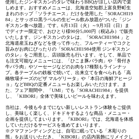
使用したジンギスカンのタレで味わうBBQが涼しい店内で楽
しめます。おすすめメニューは、北海道空知郡上富良野町生
まれのホップ「ソラチエース」だけを使用した「SORACHI19
84」とサッポロ黒ラベルの生ビール飲み放題がついた「ジン
ギスカン食べ放題」です。6月13日（火）～9月3日（日）ま
でディナー限定で、おひとり様90分5,000円（税込み）で販売
いたします。ジンギスカンのタレは、「SORACHI1984 」と
北海道産玉ねぎなどを使って作った、フルーティーでコクと
旨みがお肉にぴったりの「SORACHI1984使用 ジンギスカン
のタレ」をご用意し、店頭販売も行います。そして、単品で
も注文可能なメニューには、「ひこま豚バラ肉」や「骨付き
牛バラ肉」やソーセージなどのお肉を17種類もラインナッ
プ。各テーブルの鉄板で焼いて、出来立てを食べられる「高
橋牧場チーズのピザ マルゲリータ」や「本日の海鮮アヒージ
ョ」などBBQの定番メニューもお楽しみいただけます。ま
た、フェア期間中、「UMI」でも「SORACHI1984」を提供
し、「KIBORI」全体で美味しいビールを味わえます。
当社は、今後も今までにない新しいレストラン体験をご提供
し、美味しく楽しく、ドキドキするような商品・メニュー・
企画を提供してまいります。『KIBORI』では、北海道を体感
していただけるサービスを進めてまいります。
※クマファンディングとは、自宅に眠っている「木彫りの
熊」をお送りいただき、「KIBORI」の店内装飾にリメイクし