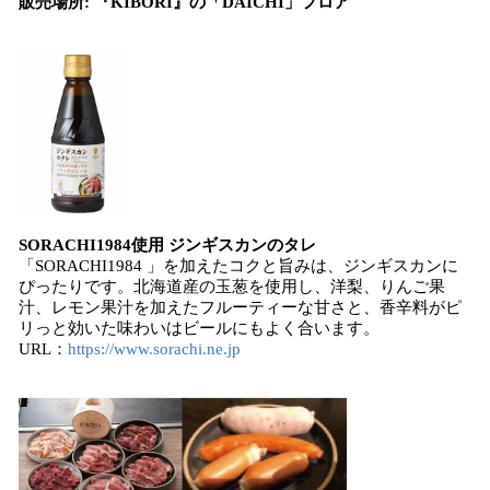
販売場所: 『KIBORI』の「DAICHI」フロア
SORACHI1984使用 ジンギスカンのタレ
「SORACHI1984 」を加えたコクと旨みは、ジンギスカンに
ぴったりです。北海道産の玉葱を使用し、洋梨、りんご果
汁、レモン果汁を加えたフルーティーな甘さと、香辛料がピ
リっと効いた味わいはビールにもよく合います。
URL：
https://www.sorachi.ne.jp